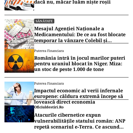
dacă nu, măcar luăm niște roșii
SĂNĂTATE
Mesajul Agenției Naționale a
Medicamentului: De ce au fost blocate
temporar la vânzare Colebil și
Panzcebil
Puterea Financiara
România intră în jocul marilor puteri
pentru uraniul blocat în Niger. Miza:
un stoc de peste 1.000 de tone
Puterea Financiara
Impactul economic al verii infernale
europene: căldura extremă începe să
lovească direct economia
Oficiuldestiri.ro
Atacurile cibernetice expun
vulnerabilitățile statului român: ANP
repetă scenariul e‑Terra. Ce ascund
comunicările oficiale și cine răspunde