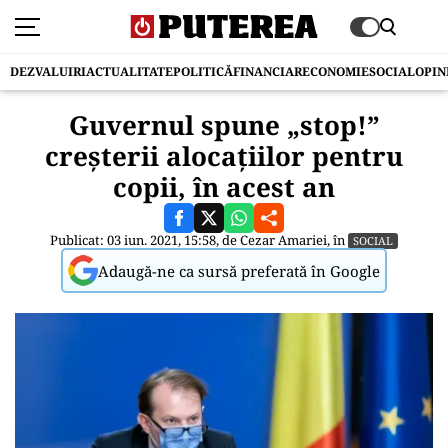
DEZVALUIRI
ACTUALITATE
POLITICĂ
FINANCIAR
ECONOMIE
SOCIAL
OPIN
Guvernul spune „stop!”
creșterii alocațiilor pentru
copii, în acest an
Publicat: 03 iun. 2021, 15:58, de
Cezar Amariei
, în
SOCIAL
Adaugă-ne ca sursă preferată în Google