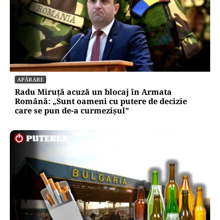
APĂRARE
Radu Miruță acuză un blocaj în Armata
Română: „Sunt oameni cu putere de decizie
care se pun de-a curmezișul”