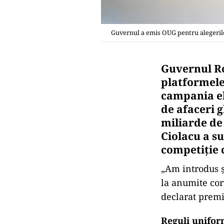
Guvernul a emis OUG pentru alegerile 
Guvernul Ro
platformele 
campania el
de afaceri 
miliarde de
Ciolacu a s
competiție 
„Am introdus ș
la anumite cor
declarat premie
Reguli unifor