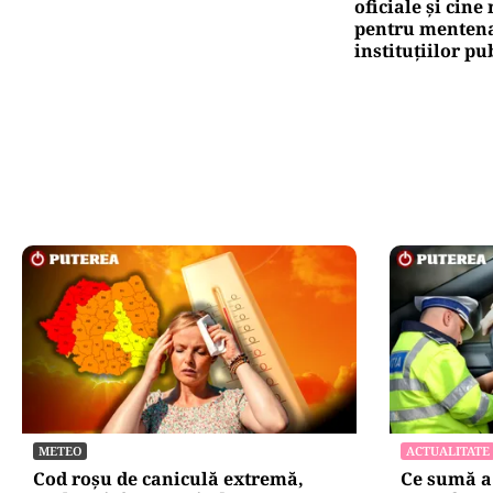
oficiale și cin
pentru mentena
instituțiilor pu
METEO
ACTUALITATE
Cod roșu de caniculă extremă,
Ce sumă a 