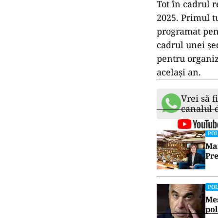
Tot în cadrul r
2025. Primul tu
programat pent
cadrul unei șe
pentru organiza
același an.
Vrei să f
canalul
POL
Mai
Pre
POL
Mes
pol