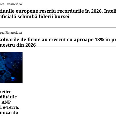
rea Financiara
țiunile europene rescriu recordurile în 2026. Intel
ificială schimbă liderii bursei
rea Financiara
zolvările de firme au crescut cu aproape 13% în p
mestru din 2026
netice
litățile
: ANP
l e‑Terra.
nicările