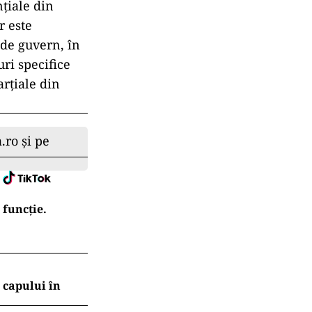
nțiale din
r este
 de guvern, în
ri specifice
arțiale din
.ro și pe
 funcție.
l capului în