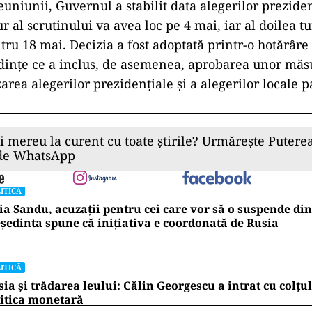
euniunii, Guvernul a stabilit data alegerilor prezide
r al scrutinului va avea loc pe 4 mai, iar al doilea tu
ru 18 mai. Decizia a fost adoptată printr-o hotărâre
dințe ce a inclus, de asemenea, aprobarea unor măsu
rea alegerilor prezidențiale și a alegerilor locale p
ii mereu la curent cu toate știrile? Urmărește Puterea
 de WhatsApp
ITICĂ
a Sandu, acuzații pentru cei care vor să o suspende din
ședinta spune că inițiativa e coordonată de Rusia
ITICĂ
ia și trădarea leului: Călin Georgescu a intrat cu colțu
itica monetară