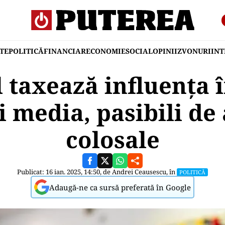
TE
POLITICĂ
FINANCIAR
ECONOMIE
SOCIAL
OPINII
ZVONURI
IN
taxează influența î
i media, pasibili d
colosale
Publicat: 16 ian. 2025, 14:50, de
Andrei Ceausescu
, în
POLITICĂ
Adaugă-ne ca sursă preferată în Google