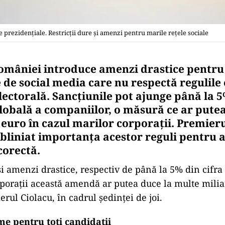
prezidențiale. Restricții dure și amenzi pentru marile rețele sociale
mâniei introduce amenzi drastice pentru
de social media care nu respectă regulile e
ectorală. Sancțiunile pot ajunge până la 5
globală a companiilor, o măsură ce ar putea
 euro în cazul marilor corporații. Premier
ubliniat importanța acestor reguli pentru a
corectă.
i amenzi drastice, respectiv de până la 5% din cifra 
porații această amendă ar putea duce la multe milia
rul Ciolacu, în cadrul ședinței de joi.
me pentru toți candidații