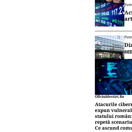
Pute
Ac
art
Pute
Di
se
Oficiuldestiri.ro
Atacurile ciber
expun vulnerabi
statului român
repetă scenariu
Ce ascund comu