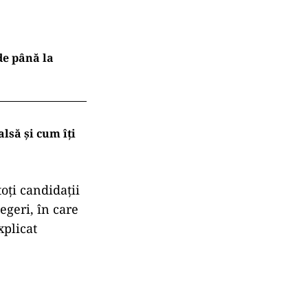
 de până la
lsă și cum îți
toți candidații
egeri, în care
xplicat