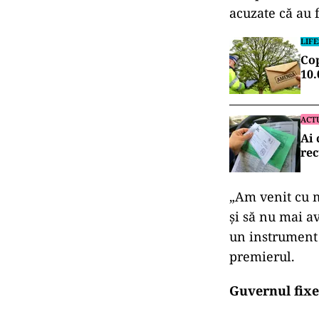
acuzate că au 
LIF
Cop
10.
ACT
Ai 
rec
„Am venit cu mo
și să nu mai a
un instrument 
premierul.
Guvernul fixe