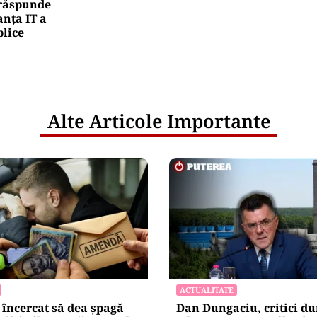
e răspunde
nța IT a
blice
Alte Articole Importante
ACTUALITATE
încercat să dea șpagă
Dan Dungaciu, critici du