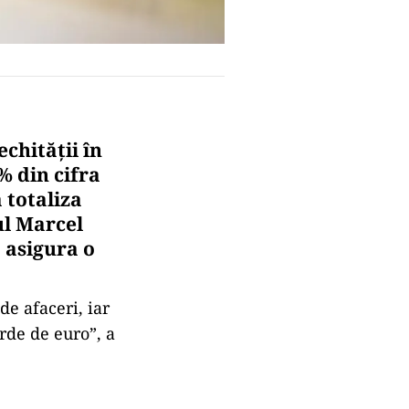
chității în
% din cifra
 totaliza
ul Marcel
 asigura o
de afaceri, iar
rde de euro”, a