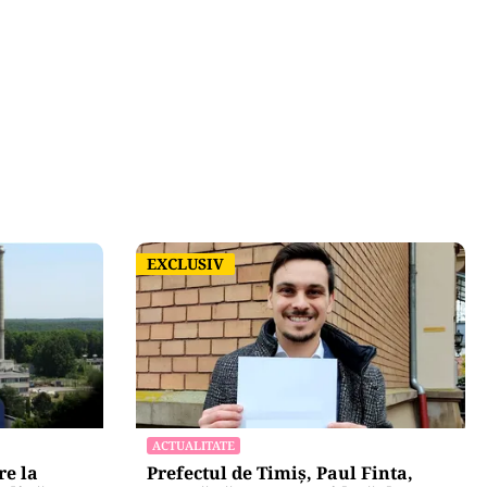
EXCLUSIV
EXCLUSIV
ACTUALITATE
re la
Prefectul de Timiș, Paul Finta,