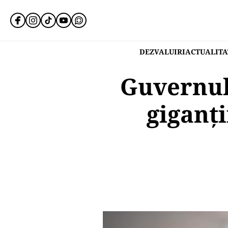
DEZVALUIRI
ACTUALITA
Guvernul 
giganți