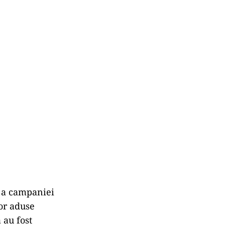
e a campaniei
lor aduse
 au fost