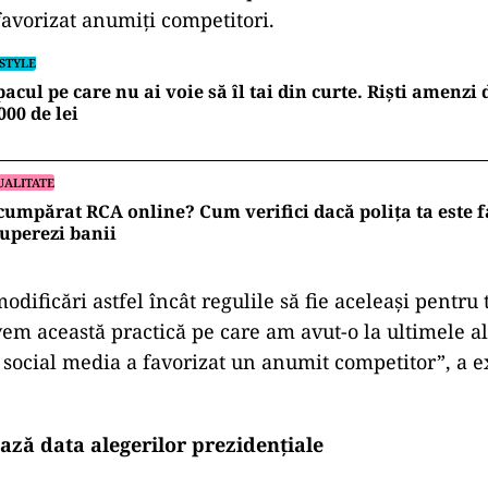
favorizat anumiți competitori.
ESTYLE
acul pe care nu ai voie să îl tai din curte. Riști amenzi
000 de lei
UALITATE
cumpărat RCA online? Cum verifici dacă polița ta este fa
uperezi banii
dificări astfel încât regulile să fie aceleași pentru 
vem această practică pe care am avut-o la ultimele al
social media a favorizat un anumit competitor”, a e
ază data alegerilor prezidențiale