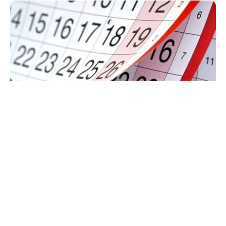
SOCIAL
Zile libere rămase în 2026. Când se mai poate
face punte până la finalul anului
TOS
Politica Cookies
Protecția Datelor Personale
Despre Noi
Publicitate
Echipa
© 2026, toate drepturile rezervate puterea.ro