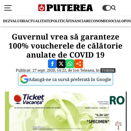
DEZVALUIRI
ACTUALITATE
POLITICĂ
FINANCIAR
ECONOMIE
SOCIAL
OPIN
Guvernul vrea să garanteze
100% voucherele de călătorie
anulate de COVID 19
Publicat: 27 sept. 2020, 14:22, de
Ion Teleanu
, în
TURISM
Adaugă-ne ca sursă preferată în Google