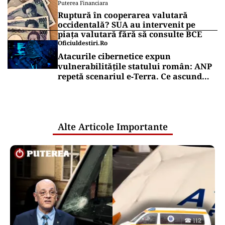
Puterea Financiara
Ruptură în cooperarea valutară
occidentală? SUA au intervenit pe
piața valutară fără să consulte BCE
Oficiuldestiri.ro
Atacurile cibernetice expun
vulnerabilitățile statului român: ANP
repetă scenariul e‑Terra. Ce ascund
comunicările oficiale și cine răspunde
pentru mentenanța IT a instituțiilor
publice
Alte Articole Importante