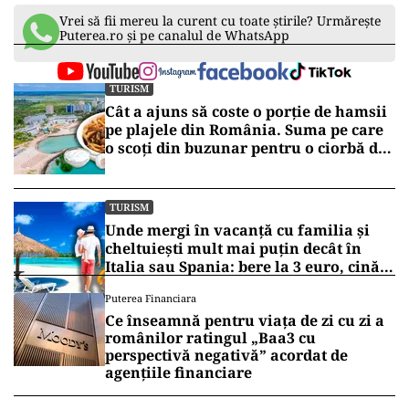
Vrei să fii mereu la curent cu toate știrile? Urmărește
Puterea.ro și pe canalul de WhatsApp
TURISM
Cât a ajuns să coste o porție de hamsii
pe plajele din România. Suma pe care
o scoți din buzunar pentru o ciorbă de
pește sau saramură de crap la Eforie
Nord
TURISM
Unde mergi în vacanță cu familia și
cheltuiești mult mai puțin decât în
Italia sau Spania: bere la 3 euro, cină
completă sub 100 de euro
Puterea Financiara
Ce înseamnă pentru viața de zi cu zi a
românilor ratingul „Baa3 cu
perspectivă negativă” acordat de
agențiile financiare