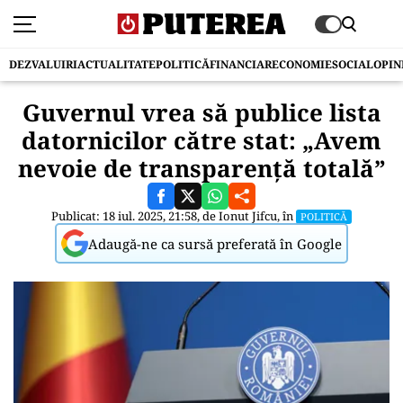
DEZVALUIRI
ACTUALITATE
POLITICĂ
FINANCIAR
ECONOMIE
SOCIAL
OPIN
Guvernul vrea să publice lista
datornicilor către stat: „Avem
nevoie de transparență totală”
Publicat: 18 iul. 2025, 21:58, de
Ionut Jifcu
, în
POLITICĂ
Adaugă-ne ca sursă preferată în Google