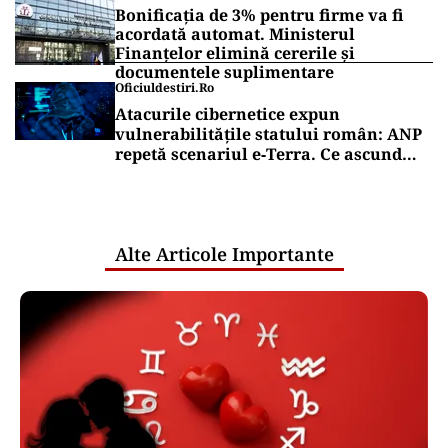
Bonificația de 3% pentru firme va fi
acordată automat. Ministerul
Finanțelor elimină cererile și
documentele suplimentare
Oficiuldestiri.ro
Atacurile cibernetice expun
vulnerabilitățile statului român: ANP
repetă scenariul e‑Terra. Ce ascund
comunicările oficiale și cine răspunde
pentru mentenanța IT a instituțiilor
publice
Alte Articole Importante