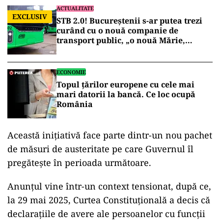
ACTUALITATE
EXCLUSIV
STB 2.0! Bucureștenii s-ar putea trezi
curând cu o nouă companie de
transport public, „o nouă Mărie,
aceeași pălărie”!
ECONOMIE
Topul țărilor europene cu cele mai
mari datorii la bancă. Ce loc ocupă
România
Această inițiativă face parte dintr-un nou pachet
de măsuri de austeritate pe care Guvernul îl
pregătește în perioada următoare.
Anunțul vine într-un context tensionat, după ce,
la 29 mai 2025, Curtea Constituțională a decis că
declarațiile de avere ale persoanelor cu funcții