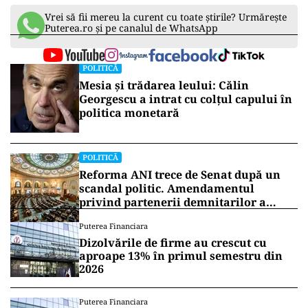
Vrei să fii mereu la curent cu toate știrile? Urmărește
Puterea.ro și pe canalul de WhatsApp
POLITICĂ
Mesia și trădarea leului: Călin
Georgescu a intrat cu colțul capului în
politica monetară
POLITICĂ
Reforma ANI trece de Senat după un
scandal politic. Amendamentul
privind partenerii demnitarilor a
inflamat dezbaterile
Puterea Financiara
Dizolvările de firme au crescut cu
aproape 13% în primul semestru din
2026
Puterea Financiara