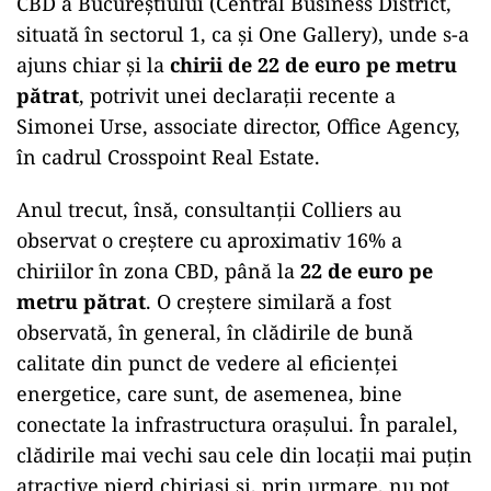
CBD a Bucureștiului (Central Business District,
situată în sectorul 1, ca și One Gallery), unde s-a
ajuns chiar și la
chirii de 22 de euro pe metru
pătrat
, potrivit unei declarații recente a
Simonei Urse, associate director, Office Agency,
în cadrul Crosspoint Real Estate.
Anul trecut, însă, consultanții Colliers au
observat o creștere cu aproximativ 16% a
chiriilor în zona CBD, până la
22 de euro pe
metru pătrat
. O creștere similară a fost
observată, în general, în clădirile de bună
calitate din punct de vedere al eficienței
energetice, care sunt, de asemenea, bine
conectate la infrastructura orașului. În paralel,
clădirile mai vechi sau cele din locații mai puțin
atractive pierd chiriași și, prin urmare, nu pot