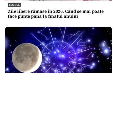
SOCIAL
Zile libere rămase în 2026. Când se mai poate
face punte până la finalul anului
HOROSCOP
Horoscop 9 august 2026. Capricornii primesc o
veste neașteptată, Scorpionii deschid un capitol
sentimental