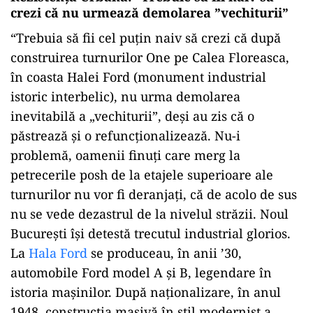
crezi că nu urmează demolarea ”vechiturii”
“Trebuia să fii cel puțin naiv să crezi că după
construirea turnurilor One pe Calea Floreasca,
în coasta Halei Ford (monument industrial
istoric interbelic), nu urma demolarea
inevitabilă a „vechiturii”, deși au zis că o
păstrează și o refuncționalizează. Nu-i
problemă, oamenii finuți care merg la
petrecerile posh de la etajele superioare ale
turnurilor nu vor fi deranjați, că de acolo de sus
nu se vede dezastrul de la nivelul străzii. Noul
București își detestă trecutul industrial glorios.
La
Hala Ford
se produceau, în anii ’30,
automobile Ford model A și B, legendare în
istoria mașinilor. După naționalizare, în anul
1948, construcția masivă în stil modernist a