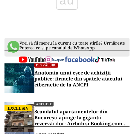
ad
Vrei să fii mereu la curent cu toate știrile? Urmărește
Puterea.ro și pe canalul de WhatsApp
DEZVĂLUIRI
Anatomia unui eșec de achiziții
publice: firmele din spatele atacului
cibernetic de la ANCPI
ANCHETE
EXCLUSIV
Scandalul apartamentelor din
București ajunge la giganții
rezervărilor: Airbnb și Booking.com
anunță măsuri și cer respectarea legii
Puterea Financiara