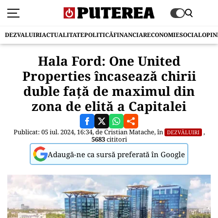
DEZVALUIRI
ACTUALITATE
POLITICĂ
FINANCIAR
ECONOMIE
SOCIAL
OPIN
Hala Ford: One United
Properties încasează chirii
duble față de maximul din
zona de elită a Capitalei
Publicat: 05 iul. 2024, 16:34, de
Cristian Matache
, în
,
DEZVĂLUIRI
5683
cititori
Adaugă-ne ca sursă preferată în Google