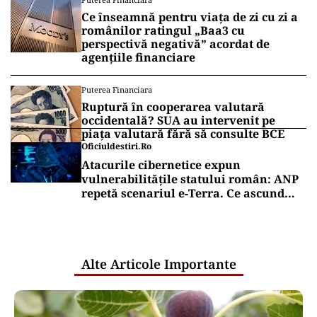
Ce înseamnă pentru viața de zi cu zi a
românilor ratingul „Baa3 cu
perspectivă negativă” acordat de
agențiile financiare
Puterea Financiara
Ruptură în cooperarea valutară
occidentală? SUA au intervenit pe
piața valutară fără să consulte BCE
Oficiuldestiri.ro
Atacurile cibernetice expun
vulnerabilitățile statului român: ANP
repetă scenariul e‑Terra. Ce ascund
comunicările oficiale și cine răspunde
pentru mentenanța IT a instituțiilor
publice
Alte Articole Importante