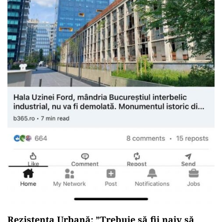
Rezistența Urbană: ”Trebuie să fii naiv să