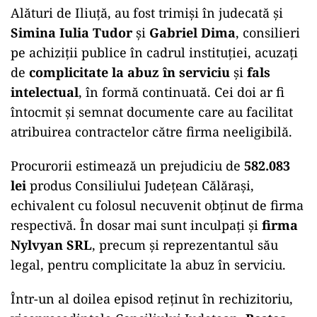
Alături de Iliuță, au fost trimiși în judecată și
Simina Iulia Tudor
și
Gabriel Dima
, consilieri
pe achiziții publice în cadrul instituției, acuzați
de
complicitate la abuz în serviciu
și
fals
intelectual
, în formă continuată. Cei doi ar fi
întocmit și semnat documente care au facilitat
atribuirea contractelor către firma neeligibilă.
Procurorii estimează un prejudiciu de
582.083
lei
produs Consiliului Județean Călărași,
echivalent cu folosul necuvenit obținut de firma
respectivă. În dosar mai sunt inculpați și
firma
Nylvyan SRL
, precum și reprezentantul său
legal, pentru complicitate la abuz în serviciu.
Într-un al doilea episod reținut în rechizitoriu,