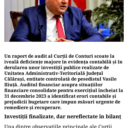
Un raport de audit al Curții de Conturi scoate la
iveală deficiențe majore în evidența contabilă și în
derularea unor investiții publice realizate de
Unitatea Administrativ-Teritorială Județul
Călărași, entitate controlată de pesedistul Vasile
Iliuță. Auditul financiar asupra situațiilor
financiare consolidate pentru exercițiul încheiat la
31 decembrie 2023 a identificat erori contabile și
prejudicii bugetare care impun măsuri urgente de
remediere și recuperare.
Investiții finalizate, dar nereflectate în bilanț
Una dintre observațiile principale ale Curții