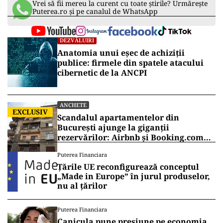
Vrei să fii mereu la curent cu toate știrile? Urmărește
Puterea.ro și pe canalul de WhatsApp
DEZVĂLUIRI
Anatomia unui eșec de achiziții
publice: firmele din spatele atacului
cibernetic de la ANCPI
ANCHETE
EXCLUSIV
Scandalul apartamentelor din
București ajunge la giganții
rezervărilor: Airbnb și Booking.com
anunță măsuri și cer respectarea legii
Puterea Financiara
Țările UE reconfigurează conceptul
„Made in Europe” în jurul produselor,
nu al țărilor
Puterea Financiara
Canicula pune presiune pe economia