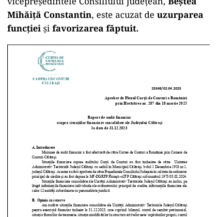
vicepreședintele Consiliului Județean,
Beștea
Mihăiță Constantin
, este acuzat de
uzurparea
funcției
și
favorizarea făptuit.