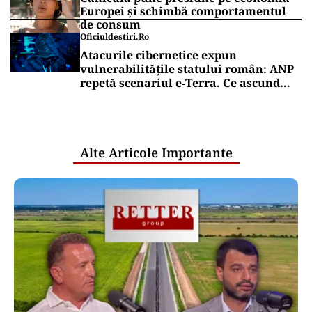
Europei și schimbă comportamentul
de consum
Oficiuldestiri.ro
Atacurile cibernetice expun
vulnerabilitățile statului român: ANP
repetă scenariul e‑Terra. Ce ascund
comunicările oficiale și cine răspunde
pentru mentenanța IT a instituțiilor
publice
Alte Articole Importante