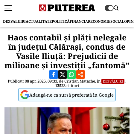
DEZVALUIRI
ACTUALITATE
POLITICĂ
FINANCIAR
ECONOMIE
SOCIAL
OPIN
Haos contabil și plăți nelegale
în județul Călărași, condus de
Vasile Iliuță: Prejudicii de
milioane și investiții „fantomă”
Publicat: 08 apr. 2025, 09:33, de
Cristian Matache
, în
,
DEZVĂLUIRI
13523
cititori
Adaugă-ne ca sursă preferată în Google