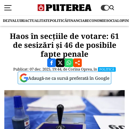
DEZVALUIRI
ACTUALITATE
POLITICĂ
FINANCIAR
ECONOMIE
SOCIAL
OPIN
Haos în secțiile de votare: 61
de sesizări și 46 de posibile
fapte penale
Publicat: 07 dec. 2025, 19:44, de
Corina Oprea
, în
POLITICĂ
Adaugă-ne ca sursă preferată în Google