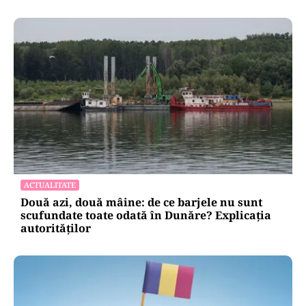
ACTUALITATE
Două azi, două mâine: de ce barjele nu sunt
scufundate toate odată în Dunăre? Explicația
autorităților