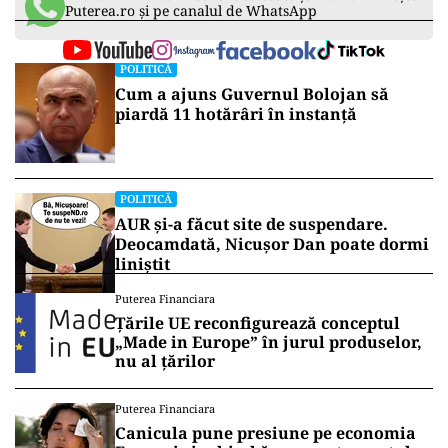
Puterea.ro și pe canalul de WhatsApp
POLITICĂ
Cum a ajuns Guvernul Bolojan să
piardă 11 hotărâri în instanță
POLITICĂ
AUR și-a făcut site de suspendare.
Deocamdată, Nicușor Dan poate dormi
liniștit
Puterea Financiara
Țările UE reconfigurează conceptul
„Made in Europe” în jurul produselor,
nu al țărilor
Puterea Financiara
Canicula pune presiune pe economia