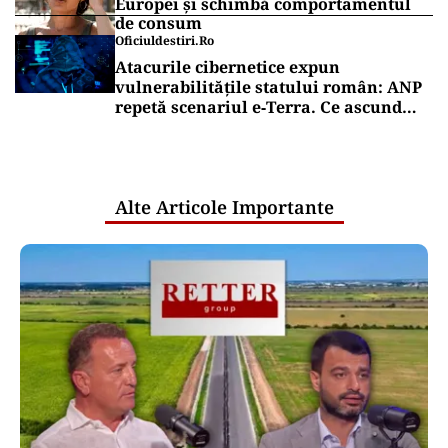
Europei și schimbă comportamentul
de consum
Oficiuldestiri.ro
Atacurile cibernetice expun
vulnerabilitățile statului român: ANP
repetă scenariul e‑Terra. Ce ascund
comunicările oficiale și cine răspunde
pentru mentenanța IT a instituțiilor
publice
Alte Articole Importante