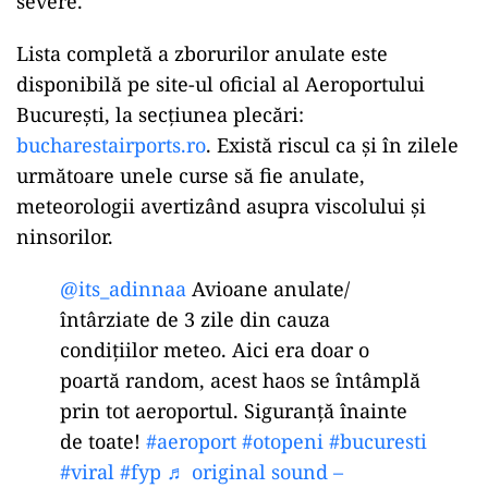
severe.
Lista completă a zborurilor anulate este
disponibilă pe site-ul oficial al Aeroportului
București, la secțiunea plecări:
bucharestairports.ro
. Există riscul ca și în zilele
următoare unele curse să fie anulate,
meteorologii avertizând asupra viscolului și
ninsorilor.
@its_adinnaa
Avioane anulate/
întârziate de 3 zile din cauza
condițiilor meteo. Aici era doar o
poartă random, acest haos se întâmplă
prin tot aeroportul. Siguranță înainte
de toate!
#aeroport
#otopeni
#bucuresti
#viral
#fyp
♬ original sound –