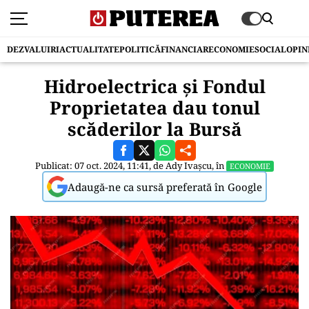
DEZVALUIRI
ACTUALITATE
POLITICĂ
FINANCIAR
ECONOMIE
SOCIAL
OPIN
Hidroelectrica şi Fondul
Proprietatea dau tonul
scăderilor la Bursă
Publicat: 07 oct. 2024, 11:41, de
Ady Ivașcu
, în
ECONOMIE
Adaugă-ne ca sursă preferată în Google