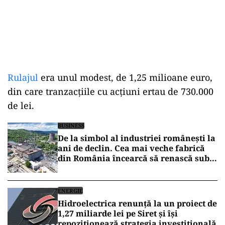
Rulajul
era unul modest, de 1,25 milioane euro,
din care tranzacţiile cu acţiuni ertau de 730.000
de lei.
BUSINESS
De la simbol al industriei românești la
ani de declin. Cea mai veche fabrică
din România încearcă să renască sub
umbrela Hidroelectrica
ENERGIE
Hidroelectrica renunță la un proiect de
1,27 miliarde lei pe Siret și își
repoziționează strategia investițională