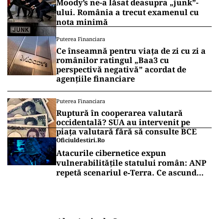
Moody’s ne-a lăsat deasupra „junk”-
ului. România a trecut examenul cu
nota minimă
Puterea Financiara
Ce înseamnă pentru viața de zi cu zi a
românilor ratingul „Baa3 cu
perspectivă negativă” acordat de
agențiile financiare
Puterea Financiara
Ruptură în cooperarea valutară
occidentală? SUA au intervenit pe
piața valutară fără să consulte BCE
Oficiuldestiri.ro
Atacurile cibernetice expun
vulnerabilitățile statului român: ANP
repetă scenariul e‑Terra. Ce ascund
comunicările oficiale și cine răspunde
pentru mentenanța IT a instituțiilor
publice