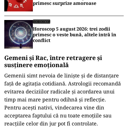
primesc surprize amoroase
HOROSCOP
Horoscop 5 august 2026: trei zodii
primesc o veste bună, altele intră în
conflict
Gemeni și Rac, între retragere și
susținere emoțională
Gemenii simt nevoia de liniște și de distanțare
față de agitația cotidiană. Astrologii recomandă
evitarea deciziilor radicale și acordarea unui
timp mai mare pentru odihnă și reflecție.
Pentru acești nativi, vindecarea vine din
acceptarea faptului că nu toate emoțiile sau
reacțiile celor din jur pot fi controlate.