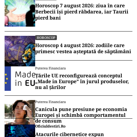
Horoscop 7 august 2026: ziua în care
Berbecii își pierd răbdarea, iar Taurii
pierd bani
HOROSCOP
Horoscop 4 august 2026: zodiile care
primesc vestea așteptată de săptămâni
Puterea Financiara
Țările UE reconfigurează conceptul
„Made in Europe” în jurul produselor,
nu al țărilor
Puterea Financiara
Canicula pune presiune pe economia
Europei și schimbă comportamentul
de consum
Oficiuldestiri.ro
Atacurile cibernetice expun