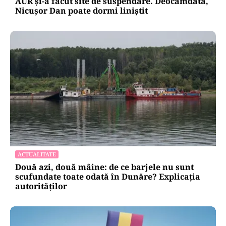
AUR și-a făcut site de suspendare. Deocamdată,
Nicușor Dan poate dormi liniștit
ACTUALITATE
Două azi, două mâine: de ce barjele nu sunt
scufundate toate odată în Dunăre? Explicația
autorităților