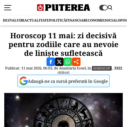
DEZVALUIRI
ACTUALITATE
POLITICĂ
FINANCIAR
ECONOMIE
SOCIAL
OPIN
Horoscop 11 mai: zi decisivă
pentru zodiile care au nevoie
de liniște sufletească
Publicat: 11 mai 2026, 06:03, de
Anamaria Ionel
, în
,
3322
HOROSCOP
cititori
Adaugă-ne ca sursă preferată în Google