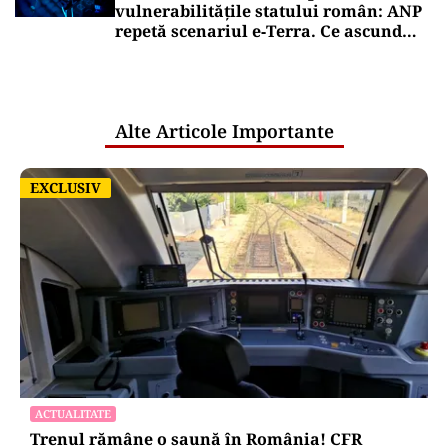
vulnerabilitățile statului român: ANP
repetă scenariul e‑Terra. Ce ascund
comunicările oficiale și cine răspunde
pentru mentenanța IT a instituțiilor
publice
Alte Articole Importante
EXCLUSIV
EXCLUSIV
ACTUALITATE
Trenul rămâne o saună în România! CFR