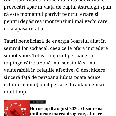
provocări apar în viața de cuplu. Astrologii spun
că este momentul potrivit pentru iertare și
pentru depășirea unor tensiuni mai vechi care
încă apasă relația.
Taurii beneficiază de energia Soarelui aflat în
semnul lor zodiacal, ceea ce le oferă încredere
și motivație. Totuși, mijlocul perioadei îi
împinge către o zonă mai sensibilă și mai
vulnerabilă în relațiile afective. O deschidere
sinceră față de persoana iubită poate aduce
echilibrul emoțional pe care îl căutau de mai
mult timp.
HOROSCOP
Horoscop 6 august 2026. O zodie își
întâlnește marea dragoste, alte trei