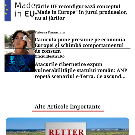
Țările UE reconfigurează conceptul
„Made in Europe” în jurul produselor,
nu al țărilor
Puterea Financiara
Canicula pune presiune pe economia
Europei și schimbă comportamentul
de consum
Oficiuldestiri.ro
Atacurile cibernetice expun
vulnerabilitățile statului român: ANP
repetă scenariul e‑Terra. Ce ascund
comunicările oficiale și cine răspunde
pentru mentenanța IT a instituțiilor
publice
Alte Articole Importante