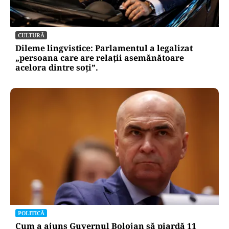
CULTURĂ
Dileme lingvistice: Parlamentul a legalizat
„persoana care are relații asemănătoare
acelora dintre soți”.
POLITICĂ
Cum a ajuns Guvernul Bolojan să piardă 11