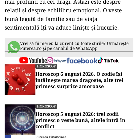
mai profund cu cei dragi. Astăzi este despre
relații și despre echilibru emoțional. O veste
bună legată de familie sau de viața
sentimentală îți va aduce liniște și bucurie.
Vrei să fii mereu la curent cu toate știrile? Urmărește
Puterea.ro și pe canalul de WhatsApp
HOROSCOP
Horoscop 6 august 2026. O zodie își
întâlnește marea dragoste, alte trei
primesc surprize amoroase
HOROSCOP
Horoscop 5 august 2026: trei zodii
primesc o veste bună, altele intră în
conflict
Puterea Financiara