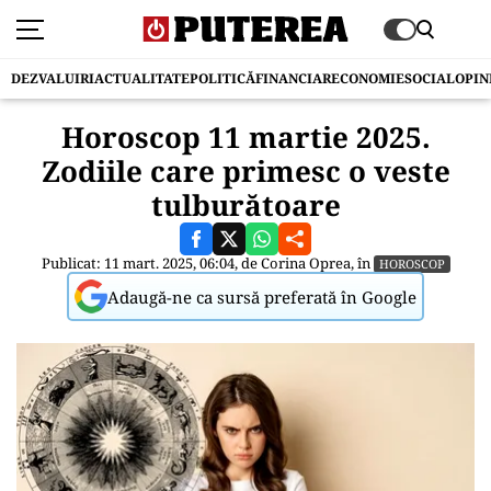
DEZVALUIRI
ACTUALITATE
POLITICĂ
FINANCIAR
ECONOMIE
SOCIAL
OPIN
Horoscop 11 martie 2025.
Zodiile care primesc o veste
tulburătoare
Publicat: 11 mart. 2025, 06:04, de
Corina Oprea
, în
HOROSCOP
Adaugă-ne ca sursă preferată în Google