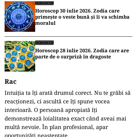
HOROSCOP
Horoscop 30 iulie 2026. Zodia care
primește o veste bună și îi va schimba
moralul
HOROSCOP
Horoscop 28 iulie 2026. Zodia care are
parte de o surpriză în dragoste
Rac
Intuiția ta îți arată drumul corect. Nu te grăbi să
reacționezi, ci ascultă ce îți spune vocea
interioară. O persoană apropiată îți
demonstrează loialitatea exact când aveai mai
multă nevoie. În plan profesional, apar
oportunități neașteptate.