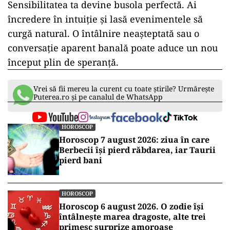
Sensibilitatea ta devine busola perfectă. Ai
încredere în intuiție și lasă evenimentele să
curgă natural. O întâlnire neașteptată sau o
conversație aparent banală poate aduce un nou
început plin de speranță.
Vrei să fii mereu la curent cu toate știrile? Urmărește
Puterea.ro și pe canalul de WhatsApp
HOROSCOP
Horoscop 7 august 2026: ziua în care
Berbecii își pierd răbdarea, iar Taurii
pierd bani
HOROSCOP
Horoscop 6 august 2026. O zodie își
întâlnește marea dragoste, alte trei
primesc surprize amoroase