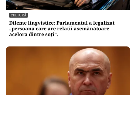
CULTURĂ
Dileme lingvistice: Parlamentul a legalizat
„persoana care are relații asemănătoare
acelora dintre soți”.
POLITICĂ
Cum a ajuns Guvernul Bolojan să piardă 11
hotărâri în instanță