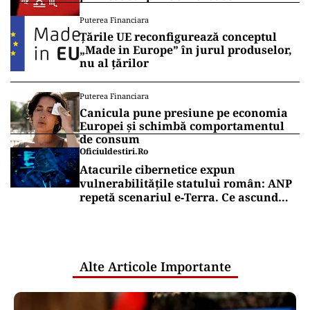
Puterea Financiara
Țările UE reconfigurează conceptul
„Made in Europe” în jurul produselor,
nu al țărilor
Puterea Financiara
Canicula pune presiune pe economia
Europei și schimbă comportamentul
de consum
Oficiuldestiri.ro
Atacurile cibernetice expun
vulnerabilitățile statului român: ANP
repetă scenariul e‑Terra. Ce ascund
comunicările oficiale și cine răspunde
pentru mentenanța IT a instituțiilor
publice
Alte Articole Importante