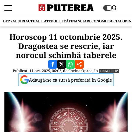
DEZVALUIRI
ACTUALITATE
POLITICĂ
FINANCIAR
ECONOMIE
SOCIAL
OPIN
Horoscop 11 octombrie 2025.
Dragostea se rescrie, iar
norocul schimbă taberele
Publicat: 11 oct. 2025, 06:03, de
Corina Oprea
, în
HOROSCOP
Adaugă-ne ca sursă preferată în Google