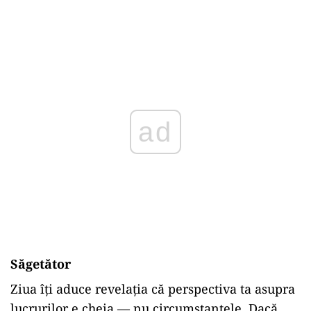
ad
Săgetător
Ziua îți aduce revelația că perspectiva ta asupra
lucrurilor e cheia — nu circumstanțele. Dacă