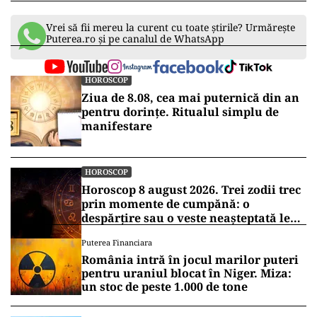
Vrei să fii mereu la curent cu toate știrile? Urmărește
Puterea.ro și pe canalul de WhatsApp
HOROSCOP
Ziua de 8.08, cea mai puternică din an
pentru dorințe. Ritualul simplu de
manifestare
HOROSCOP
Horoscop 8 august 2026. Trei zodii trec
prin momente de cumpănă: o
despărțire sau o veste neașteptată le
schimbă planurile
Puterea Financiara
România intră în jocul marilor puteri
pentru uraniul blocat în Niger. Miza:
un stoc de peste 1.000 de tone