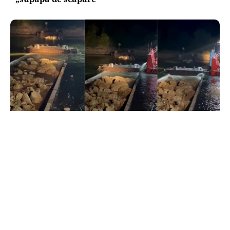
ACTUALITATE
Primele două barje, scufundate cu succes în
Dunăre. Radu Miruță: „Este o procedură lentă
pentru a se așeza cât mai bine”
TOS
Politica Cookies
Protecția Datelor Personale
Despre Noi
Publicitate
Echipa