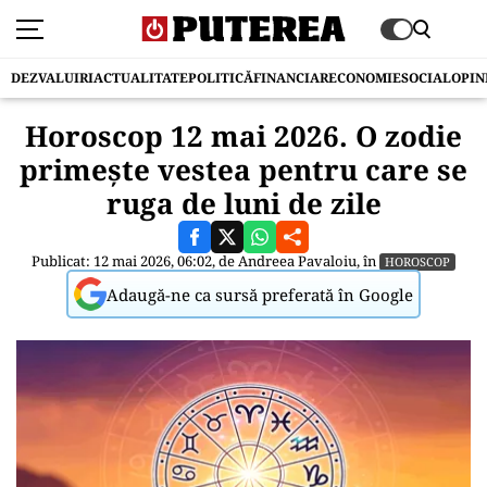
DEZVALUIRI
ACTUALITATE
POLITICĂ
FINANCIAR
ECONOMIE
SOCIAL
OPIN
Horoscop 12 mai 2026. O zodie
primește vestea pentru care se
ruga de luni de zile
Publicat: 12 mai 2026, 06:02, de
Andreea Pavaloiu
, în
HOROSCOP
Adaugă-ne ca sursă preferată în Google