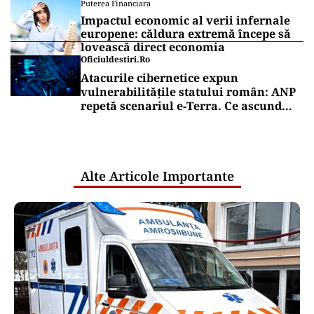
Puterea Financiara
Impactul economic al verii infernale
europene: căldura extremă începe să
lovească direct economia
Oficiuldestiri.ro
Atacurile cibernetice expun
vulnerabilitățile statului român: ANP
repetă scenariul e‑Terra. Ce ascund
comunicările oficiale și cine răspunde
pentru mentenanța IT a instituțiilor
publice
Alte Articole Importante