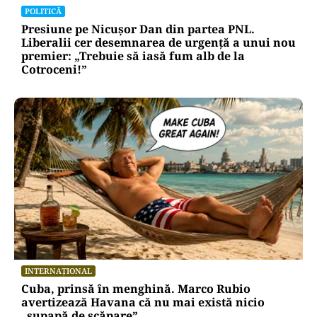
POLITICĂ
Presiune pe Nicușor Dan din partea PNL.
Liberalii cer desemnarea de urgență a unui nou
premier: „Trebuie să iasă fum alb de la
Cotroceni!”
INTERNAȚIONAL
Cuba, prinsă în menghină. Marco Rubio
avertizează Havana că nu mai există nicio
„supapă de scăpare”