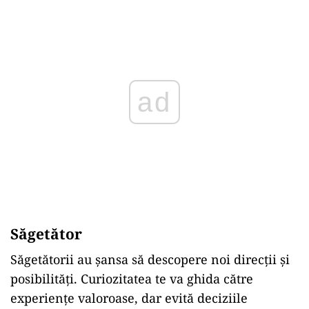
ad
Săgetător
Săgetătorii au șansa să descopere noi direcții și
posibilități. Curiozitatea te va ghida către
experiențe valoroase, dar evită deciziile