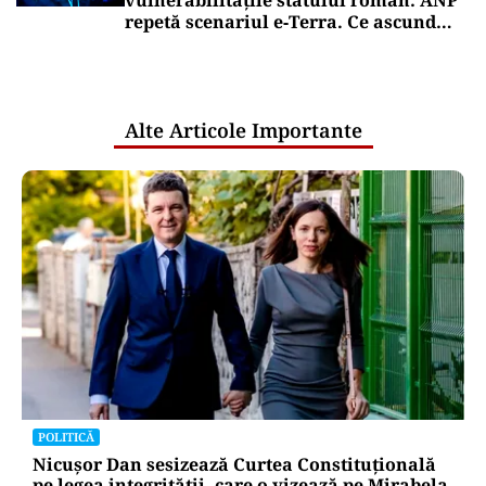
vulnerabilitățile statului român: ANP
repetă scenariul e‑Terra. Ce ascund
comunicările oficiale și cine răspunde
pentru mentenanța IT a instituțiilor
publice
Alte Articole Importante
POLITICĂ
Nicușor Dan sesizează Curtea Constituțională
pe legea integrității, care o vizează pe Mirabela