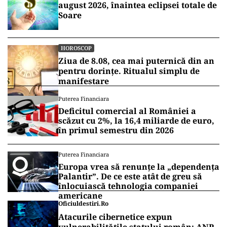
august 2026, înaintea eclipsei totale de
Soare
HOROSCOP
Ziua de 8.08, cea mai puternică din an
pentru dorințe. Ritualul simplu de
manifestare
Puterea Financiara
Deficitul comercial al României a
scăzut cu 2%, la 16,4 miliarde de euro,
în primul semestru din 2026
Puterea Financiara
Europa vrea să renunțe la „dependența
Palantir”. De ce este atât de greu să
înlocuiască tehnologia companiei
americane
Oficiuldestiri.ro
Atacurile cibernetice expun