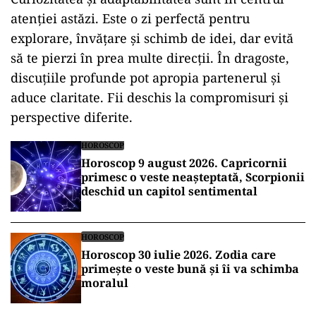
atenției astăzi. Este o zi perfectă pentru
explorare, învățare și schimb de idei, dar evită
să te pierzi în prea multe direcții. În dragoste,
discuțiile profunde pot apropia partenerul și
aduce claritate. Fii deschis la compromisuri și
perspective diferite.
HOROSCOP
Horoscop 9 august 2026. Capricornii
primesc o veste neașteptată, Scorpionii
deschid un capitol sentimental
HOROSCOP
Horoscop 30 iulie 2026. Zodia care
primește o veste bună și îi va schimba
moralul