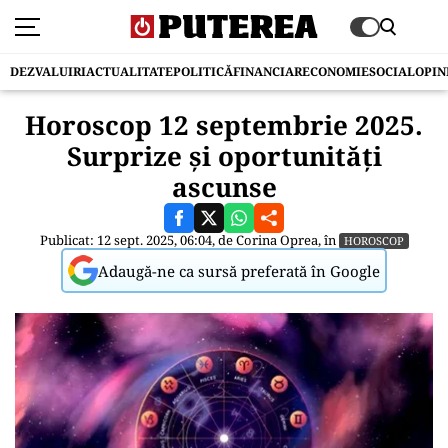
DEZVALUIRI
ACTUALITATE
POLITICĂ
FINANCIAR
ECONOMIE
SOCIAL
OPIN
Horoscop 12 septembrie 2025.
Surprize și oportunități
ascunse
Publicat: 12 sept. 2025, 06:04, de
Corina Oprea
, în
HOROSCOP
Adaugă-ne ca sursă preferată în Google