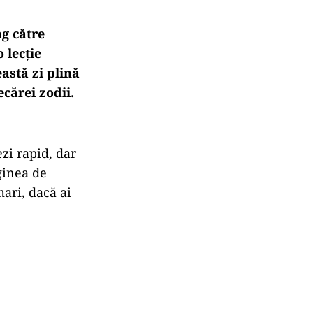
g către
 lecție
astă zi plină
ecărei zodii.
ezi rapid, dar
aginea de
ari, dacă ai