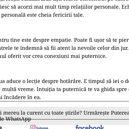
uiesc să acorzi mai mult timp relațiilor personale. Ech
personală este cheia fericirii tale.
ntru tine este despre empatie. Poate fi ușor să te pier
trele te îndemnă să fii atent la nevoile celor din jur
inul oferit vor crea conexiuni mai puternice.
ua aduce o lecție despre hotărâre. E timpul să iei o d
 multă vreme. Intuiția ta puternică te va ghida spr
ai încădere în ea.
ii mereu la curent cu toate știrile? Urmărește Puterea
 de WhatsApp