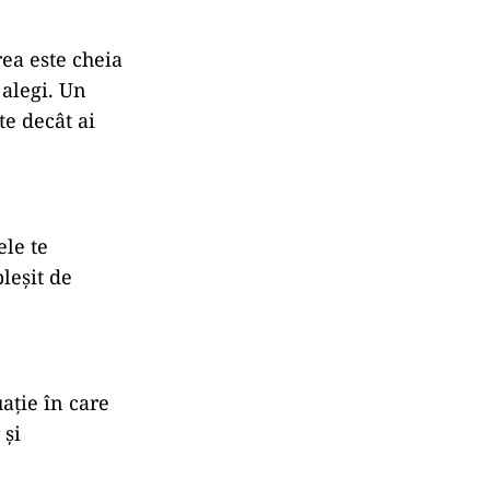
rea este cheia
 alegi. Un
te decât ai
ele te
pleșit de
uație în care
 și