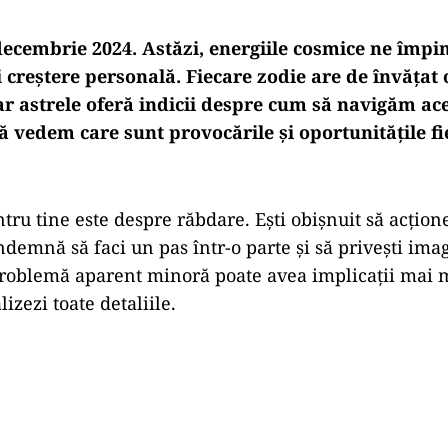
ecembrie 2024. Astăzi, energiile cosmice ne împin
i creștere personală. Fiecare zodie are de învățat o
ar astrele oferă indicii despre cum să navigăm ace
Să vedem care sunt provocările și oportunitățile fi
ntru tine este despre răbdare. Ești obișnuit să acțion
îndemnă să faci un pas într-o parte și să privești im
roblemă aparent minoră poate avea implicații mai m
izezi toate detaliile.
Play