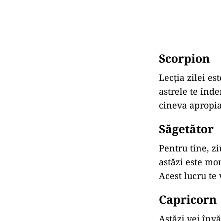
Scorpion
Lecția zilei es
astrele te înd
cineva apropiat
Săgetător
Pentru tine, zi
astăzi este mom
Acest lucru te
Capricorn
Astăzi vei învă