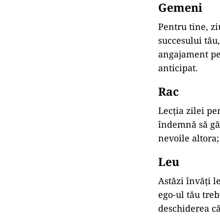
Gemeni
Pentru tine, z
succesului tău,
angajament pe 
anticipat.
Rac
Lecția zilei p
îndemnă să găse
nevoile altora;
Leu
Astăzi învăți l
ego-ul tău treb
deschiderea căt