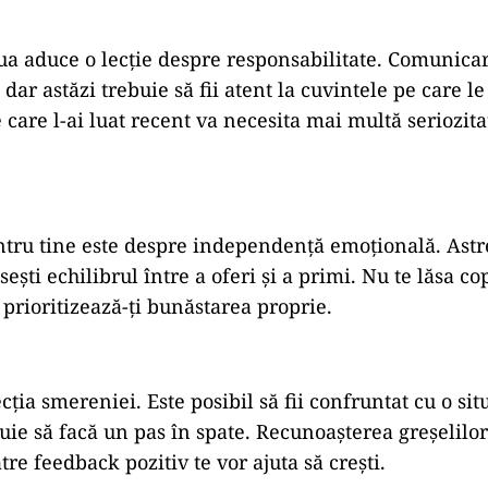
iua aduce o lecție despre responsabilitate. Comunica
 dar astăzi trebuie să fii atent la cuvintele pe care le
care l-ai luat recent va necesita mai multă seriozita
entru tine este despre independență emoțională. Astr
ști echilibrul între a oferi și a primi. Nu te lăsa co
 prioritizează-ți bunăstarea proprie.
ecția smereniei. Este posibil să fii confruntat cu o sit
uie să facă un pas în spate. Recunoașterea greșelilor
re feedback pozitiv te vor ajuta să crești.