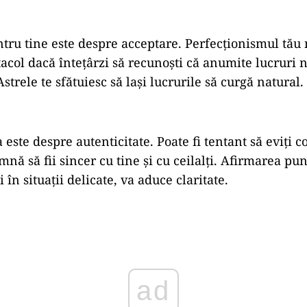
entru tine este despre acceptare. Perfecționismul tău
acol dacă întețârzi să recunoști că anumite lucruri 
Astrele te sfătuiesc să lași lucrurile să curgă natural.
ta este despre autenticitate. Poate fi tentant să eviți c
mnă să fii sincer cu tine și cu ceilalți. Afirmarea pu
i în situații delicate, va aduce claritate.
ad