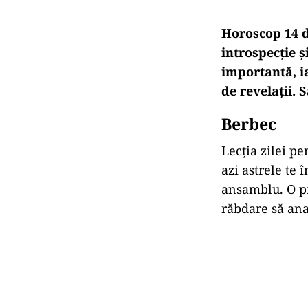
Horoscop 14 d
introspecție ș
importantă, i
de revelații. 
Berbec
Lecția zilei pe
azi astrele te 
ansamblu. O p
răbdare să anal