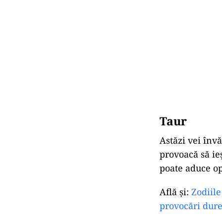
Taur
Astăzi vei învăț
provoacă să ie
poate aduce op
Află și:
Zodiile
provocări dur