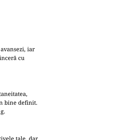
 avansezi, iar
inceră cu
taneitatea,
n bine definit.
ng.
ivele tale, dar