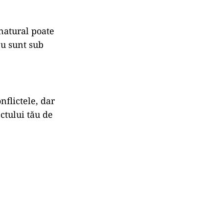
 natural poate
nu sunt sub
onflictele, dar
nctului tău de