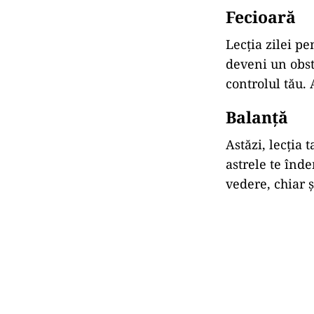
Fecioară
Lecția zilei p
deveni un obst
controlul tău. 
Balanță
Astăzi, lecția 
astrele te înde
vedere, chiar ș