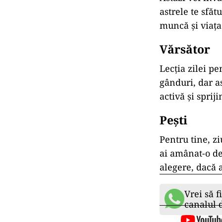
astrele te sfăt
muncă și viața 
Vărsător
Lecția zilei pe
gânduri, dar as
activă și sprij
Pești
Pentru tine, zi
ai amânat-o de
alegere, dacă 
Vrei să f
canalul