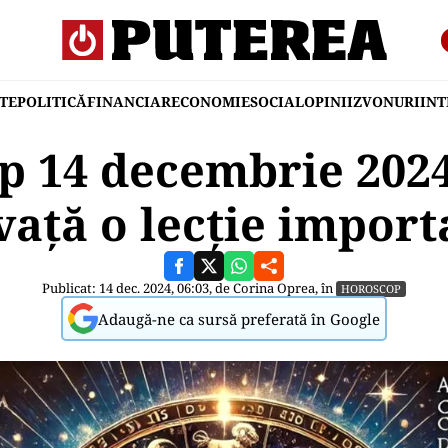
TE
POLITICĂ
FINANCIAR
ECONOMIE
SOCIAL
OPINII
ZVONURI
IN
 14 decembrie 2024
vață o lecție import
Publicat: 14 dec. 2024, 06:03, de
Corina Oprea
, în
HOROSCOP
Adaugă-ne ca sursă preferată în Google