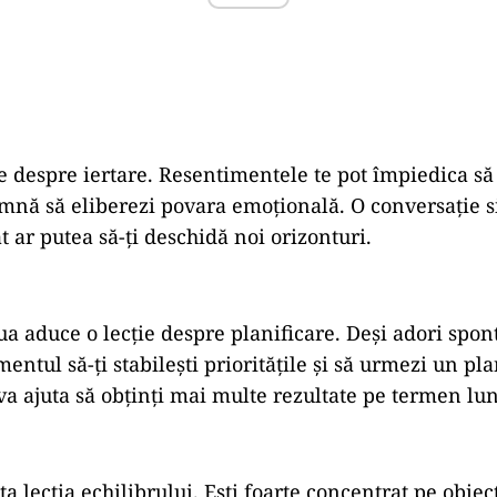
te despre iertare. Resentimentele te pot împiedica să
emnă să eliberezi povara emoțională. O conversație s
 ar putea să-ți deschidă noi orizonturi.
ua aduce o lecție despre planificare. Deși adori spon
entul să-ți stabilești prioritățile și să urmezi un pla
 va ajuta să obținți mai multe rezultate pe termen lu
ța lecția echilibrului. Ești foarte concentrat pe obiect