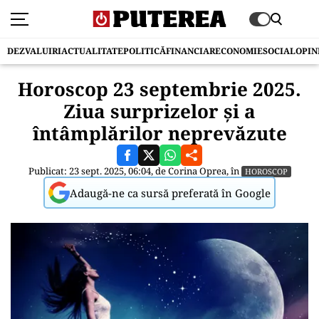
DEZVALUIRI
ACTUALITATE
POLITICĂ
FINANCIAR
ECONOMIE
SOCIAL
OPIN
Horoscop 23 septembrie 2025.
Ziua surprizelor și a
întâmplărilor neprevăzute
Publicat: 23 sept. 2025, 06:04, de
Corina Oprea
, în
HOROSCOP
Adaugă-ne ca sursă preferată în Google