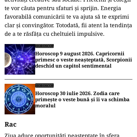
te vor căuta pentru sfaturi și sprijin. Energia
favorabilă comunicării te va ajuta să te exprimi
clar și convingător. Totodată, fii atent la tendința
de a te răsfăța cu cheltuieli impulsive.
HOROSCOP
Horoscop 9 august 2026. Capricornii
primesc o veste neașteptată, Scorpionii
deschid un capitol sentimental
HOROSCOP
Horoscop 30 iulie 2026. Zodia care
primește o veste bună și îi va schimba
moralul
Rac
Ziua aduce oportunități neașteptate în sfera