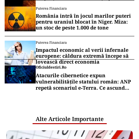
schimbă planurile
Puterea Financiara
România intră în jocul marilor puteri
pentru uraniul blocat în Niger. Miza:
un stoc de peste 1.000 de tone
Puterea Financiara
Impactul economic al verii infernale
europene: căldura extremă începe să
lovească direct economia
Oficiuldestiri.ro
Atacurile cibernetice expun
vulnerabilitățile statului român: ANP
repetă scenariul e‑Terra. Ce ascund
comunicările oficiale și cine răspunde
pentru mentenanța IT a instituțiilor
publice
Alte Articole Importante