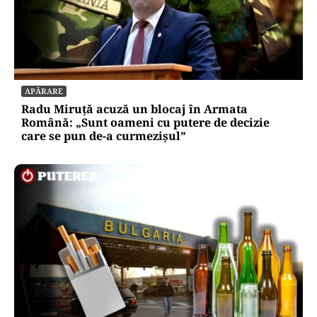
APĂRARE
Radu Miruță acuză un blocaj în Armata
Română: „Sunt oameni cu putere de decizie
care se pun de-a curmezișul”