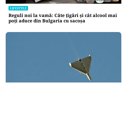
LIFESTYLE
Reguli noi la vamă: Câte țigări și cât alcool mai
poți aduce din Bulgaria cu sacoșa
ACTUALITATE
UPDATE: Drona din Bulgaria este ucraineană/ O
dronă a intrat din România în Bulgaria şi a
explodat la 100 de metri de graniţă