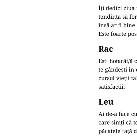
Îți dedici ziu
tendința să for
însă ar fi bine 
Este foarte pos
Rac
Esti hotarât/ă
te gândești în 
cursul vieții t
satisfacții.
Leu
Ai de-a face cu
care simți că 
păcatele față d