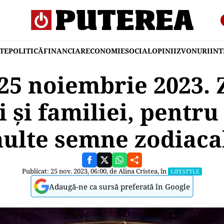
TE
POLITICĂ
FINANCIAR
ECONOMIE
SOCIAL
OPINII
ZVONURI
IN
5 noiembrie 2023. 
i și familiei, pentru
ulte semne zodiaca
Publicat: 25 nov. 2023, 06:00, de
Alina Cristea
, în
LIFESTYLE
Adaugă-ne ca sursă preferată în Google