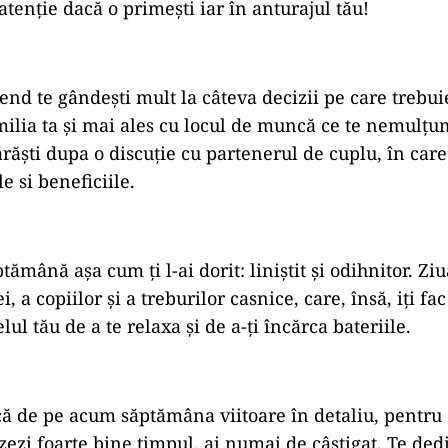
tenție dacă o primești iar în anturajul tău!
nd te gândești mult la câteva decizii pe care trebuie
milia ta și mai ales cu locul de muncă ce te nemulțu
ărăști dupa o discuție cu partenerul de cuplu, în care
le si beneficiile.
tămână așa cum ți l-ai dorit: liniștit și odihnitor. Zi
i, a copiilor și a treburilor casnice, care, însă, iți fa
elul tău de a te relaxa și de a-ți încărca bateriile.
ncă de pe acum săptămâna viitoare în detaliu, pentru 
zezi foarte bine timpul, ai numai de câștigat. Te dedi