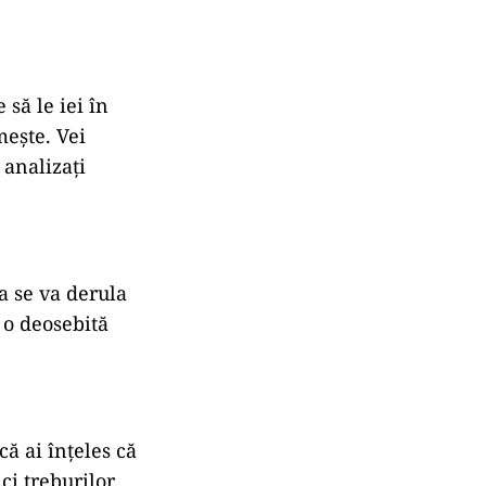
 să le iei în
mește. Vei
 analizați
ua se va derula
c o deosebită
că ai înțeles că
ci treburilor