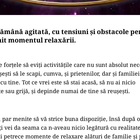
ămână agitată, cu tensiuni și obstacole pe
enit momentul relaxării.
e forțele să eviți activităţile care nu sunt absolut ne
ti să le scapi, cumva, și prietenilor, dar și familie
cu tine. Tot ce vrei este să stai acasă, să nu ai nicio
e sau grijă, și depinde numai de tine să reușești.
 par menite să vă strice buna dispoziție, însă după o
ți vei da seama ca n-aveau nicio legătură cu realitat
ei petrece momente de relaxare alături de familie și 