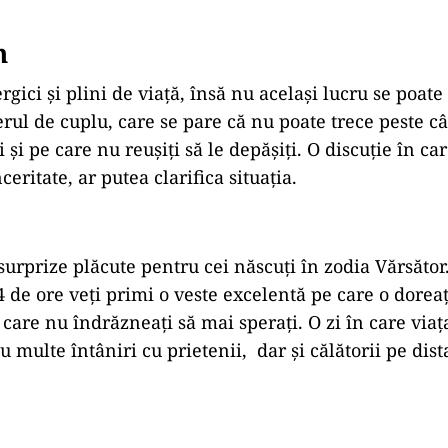
n
rgici și plini de viață, însă nu același lucru se poate
rul de cuplu, care se pare că nu poate trece peste 
i și pe care nu reușiți să le depășiți. O discuție în c
ceritate, ar putea clarifica situația.
surprize plăcute pentru cei născuți în zodia Vărsător
 de ore veți primi o veste excelentă pe care o doreați
a care nu îndrăzneați să mai sperați. O zi în care viaț
cu multe întâniri cu prietenii, dar și călătorii pe dist