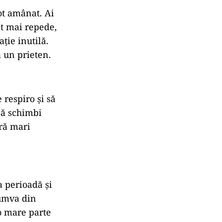
ot amânat. Ai
ât mai repede,
ație inutilă.
a un prieten.
 respiro şi să
 să schimbi
eră mari
a perioadă și
cumva din
 o mare parte