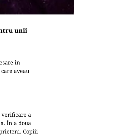
ntru unii
cesare în
i care aveau
 verificare a
ea. În a doua
prieteni. Copiii