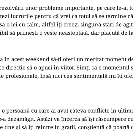
a rezolvării unor probleme importante, pe care le-ai t
țezi lucrurile pentru că vrei ca totul să se termine c
să o iei cu calm, altfel îți creezi singur/ă stări de agit
ibil să primești o veste neasteptată, dar placută de l
 ca în acest weekend să-ţi oferi un meritat moment de
ce direcție să o apuci în viitor. Simți că e momentul
ale profesionale, însă nici cea sentimentală nu îți of
 o persoană cu care ai avut câteva conflicte în ultim
te-a dezamăgit. Astăzi va încerca să își răscumpere 
e tine și să îți reintre în grații, conștientă că poartă