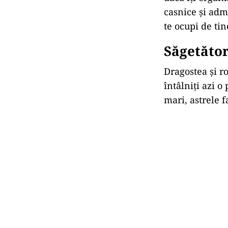
casnice și adm
te ocupi de tin
S
ă
get
ă
to
Dragostea și r
întâlniți azi o
mari, astrele f