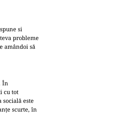
 spune si
câteva probleme
are amândoi să
. În
 cu tot
a socială este
anțe scurte, în