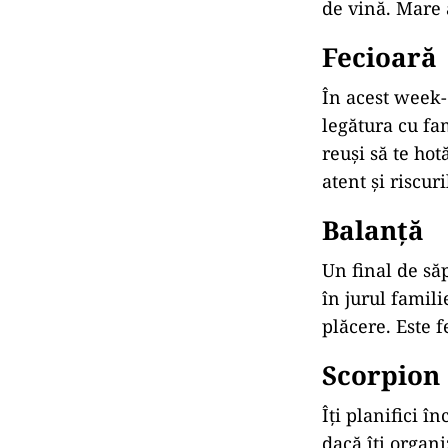
de vină. Mare a
Fecioar
ă
În acest week-e
legătura cu fa
reuși să te hot
atent și riscuri
Balan
ță
Un final de săp
în jurul familie
plăcere. Este f
Scorpion
Îți planifici î
dacă îți organi