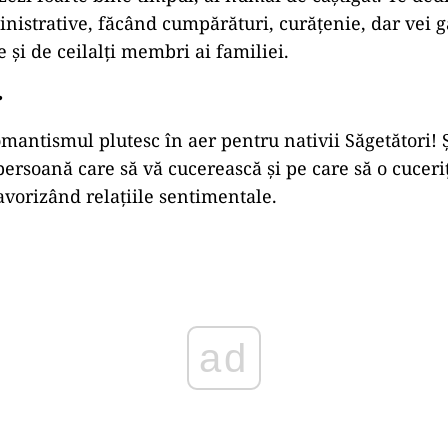
inistrative, făcând cumpărături, curățenie, dar vei gă
e și de ceilalți membri ai familiei.
r
omantismul plutesc în aer pentru nativii Săgetători! 
 persoană care să vă cucerească și pe care să o cuceri
avorizând relațiile sentimentale.
ad