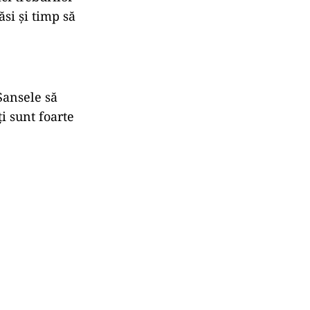
si și timp să
Șansele să
ți sunt foarte