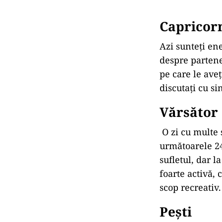
Capricor
Azi sunteți ene
despre partene
pe care le aveț
discutați cu sin
V
ă
rs
ă
tor
O zi cu multe 
următoarele 24
sufletul, dar l
foarte activă, 
scop recreativ.
Pe
ș
ti