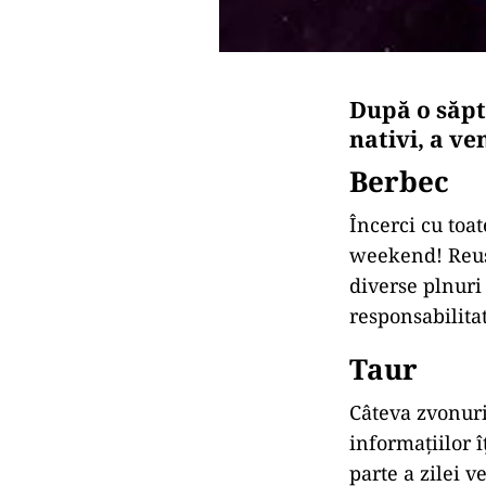
După o săpt
nativi, a v
Berbec
Încerci cu toat
weekend! Reușeș
diverse plnuri 
responsabilitat
Taur
Câteva zvonuri
informațiilor î
parte a zilei v