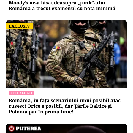
Moody’s ne-a lăsat deasupra „junk”-ului.
România a trecut examenul cu nota minimă
EXCLUSIV
EXCLUSIV
ACTUALITATE
România, în fața scenariului unui posibil atac
rusesc! Orice e posibil, dar Țările Baltice și
Polonia par în prima linie!