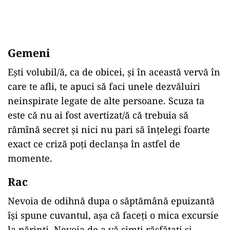
Gemeni
Ești volubil/ă, ca de obicei, și în această vervă în
care te afli, te apuci să faci unele dezvăluiri
neinspirate legate de alte persoane. Scuza ta
este că nu ai fost avertizat/ă că trebuia să
rămînă secret și nici nu pari să înțelegi foarte
exact ce criză poți declanșa în astfel de
momente.
Rac
Nevoia de odihnă dupa o săptămână epuizantă
își spune cuvantul, așa că faceți o mica excursie
la părinți. Nevoia de a vă simți răsfățați și