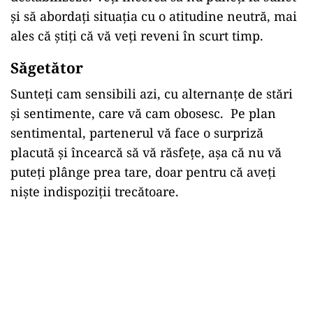
și să abordați situația cu o atitudine neutră, mai
ales că știți că vă veți reveni în scurt timp.
S
ă
get
ă
tor
Sunteți cam sensibili azi, cu alternanțe de stări
și sentimente, care vă cam obosesc. Pe plan
sentimental, partenerul vă face o surpriză
placută și încearcă să vă răsfețe, așa că nu vă
puteți plânge prea tare, doar pentru că aveți
niște indispoziții trecătoare.