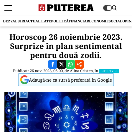
DEZVALUIRI
ACTUALITATE
POLITICĂ
FINANCIAR
ECONOMIE
SOCIAL
OPIN
Horoscop 26 noiembrie 2023.
Surprize în plan sentimental
pentru două zodii.
Publicat: 26 nov. 2023, 06:00, de
Alina Cristea
, în
LIFESTYLE
Adaugă-ne ca sursă preferată în Google