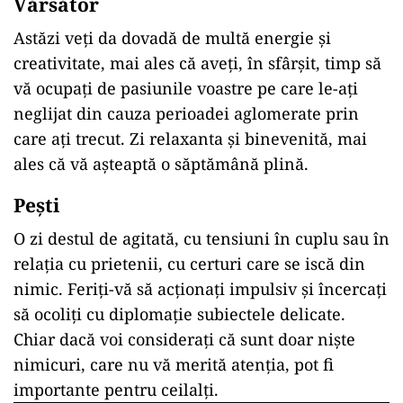
V
ă
rs
ă
tor
Astăzi veți da dovadă de multă energie și
creativitate, mai ales că aveți, în sfârșit, timp să
vă ocupați de pasiunile voastre pe care le-ați
neglijat din cauza perioadei aglomerate prin
care ați trecut. Zi relaxanta și binevenită, mai
ales că vă așteaptă o săptămână plină.
Pe
ș
ti
O zi destul de agitată, cu tensiuni în cuplu sau în
relația cu prietenii, cu certuri care se iscă din
nimic. Feriți-vă să acționați impulsiv și încercați
să ocoliți cu diplomaţie subiectele delicate.
Chiar dacă voi considerați că sunt doar niște
nimicuri, care nu vă merită atenția, pot fi
importante pentru ceilalți.