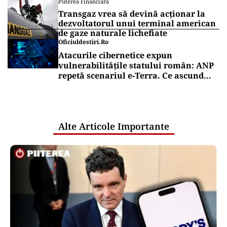
Puterea Financiara
Transgaz vrea să devină acționar la
dezvoltatorul unui terminal american
de gaze naturale lichefiate
Oficiuldestiri.ro
Atacurile cibernetice expun
vulnerabilitățile statului român: ANP
repetă scenariul e‑Terra. Ce ascund
comunicările oficiale și cine răspunde
pentru mentenanța IT a instituțiilor
publice
Alte Articole Importante