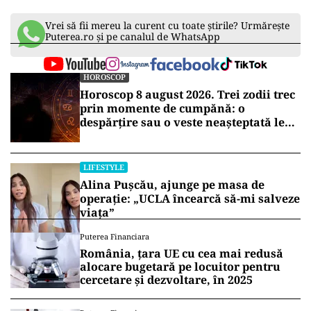
Vrei să fii mereu la curent cu toate știrile? Urmărește
Puterea.ro și pe canalul de WhatsApp
HOROSCOP
Horoscop 8 august 2026. Trei zodii trec
prin momente de cumpănă: o
despărțire sau o veste neașteptată le
schimbă planurile
LIFESTYLE
Alina Pușcău, ajunge pe masa de
operație: „UCLA încearcă să-mi salveze
viața”
Puterea Financiara
România, țara UE cu cea mai redusă
alocare bugetară pe locuitor pentru
cercetare și dezvoltare, în 2025