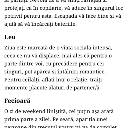
protejați ca în copilarie, vă aduce în singurul loc
potrivit pentru asta. Escapada vă face bine și vă
ajută să vă încărcați bateriile.
Leu
Ziua este marcată de o viață socială intensă,
ceea ce nu vă displace, mai ales că pentru o
parte dintre voi, cu precădere pentru cei
singuri, pot apărea și întâlniri romantice.
Pentru ceilalți, aflați într-o relație, trăiți
momente plăcute alături de partener/ă.
Fecioar
ă
O zi de weekend liniștită, cel puțin așa arată
prima parte a zilei. Pe seară, apariția unei
persoane din trecutul vostru vă va da complet