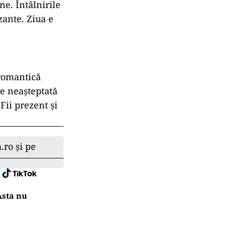
ine. Întâlnirile
zante. Ziua e
 romantică
re neașteptată
Fii prezent și
.ro și pe
Asta nu