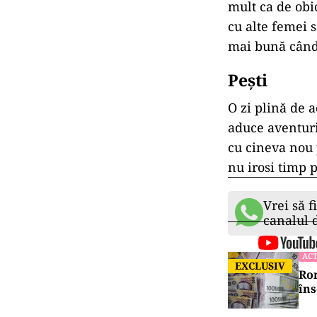
mult ca de obic
cu alte femei s
mai bună când 
Pești
O zi plină de a
aduce aventuri
cu cineva nou 
nu irosi timp p
Vrei să f
canalul
ACT
EXCLUSIV
Rom
îns