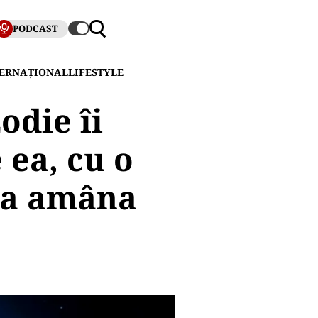
PODCAST
TERNAȚIONAL
LIFESTYLE
odie îi
 ea, cu o
tea amâna