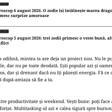
OSCOP
oscop 6 august 2026. O zodie își întâlnește marea dragos
imesc surprize amoroase
OSCOP
oscop 5 august 2026: trei zodii primesc o veste bună, alt
flict
a odihnă, mintea ta are deja un proiect nou. Nu le p
e, dar nu pe toate deodată. Ești popular azi și oamen
os, dar și drenant dacă nu îți păzești energia. Fă ce
ă după-amiaza să fie a ta.
între productivitate și weekend. Vești bune: poți fac
forțat. Multitasking-ul azi e calea sigură spre burn