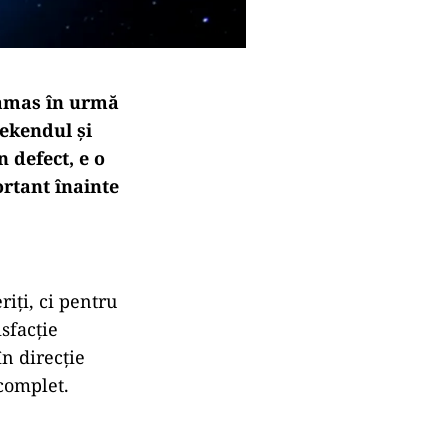
 rămas în urmă
ekendul și
 defect, e o
ortant înainte
riți, ci pentru
sfacție
în direcție
 complet.