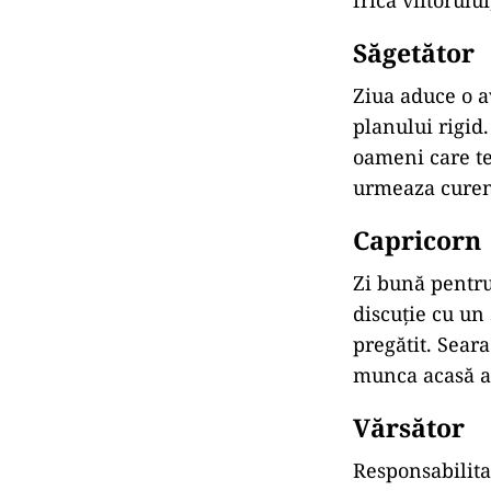
Săgetător
Ziua aduce o a
planului rigid.
oameni care te 
urmeaza curent
Capricorn
Zi bună pentru
discuție cu un 
pregătit. Sear
munca acasă azi
Vărsător
Responsabilita