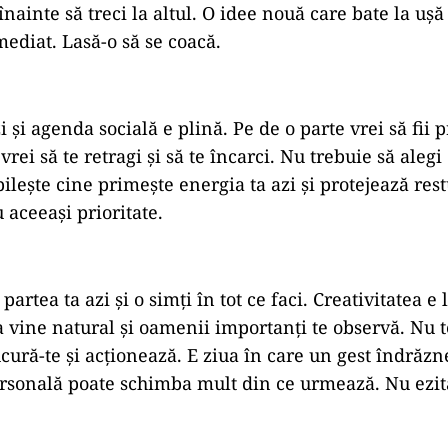
nainte să treci la altul. O idee nouă care bate la ușă
mediat. Lasă-o să se coacă.
i și agenda socială e plină. Pe de o parte vrei să fii
 vrei să te retragi și să te încarci. Nu trebuie să alegi
bilește cine primește energia ta azi și protejează restu
 aceeași prioritate.
partea ta azi și o simți în tot ce faci. Creativitatea e 
a vine natural și oamenii importanți te observă. Nu t
cură-te și acționează. E ziua în care un gest îndrăzne
ersonală poate schimba mult din ce urmează. Nu ezit