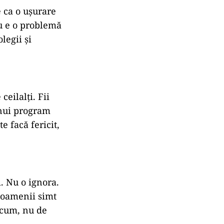
e ca o ușurare
nu e o problemă
legii și
ceilalți. Fii
unui program
e facă fericit,
. Nu o ignora.
i oamenii simt
 acum, nu de