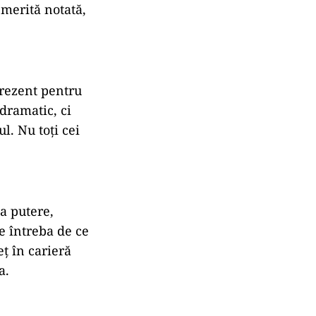
 merită notată,
 prezent pentru
 dramatic, ci
l. Nu toți cei
la putere,
e întreba de ce
ț în carieră
a.