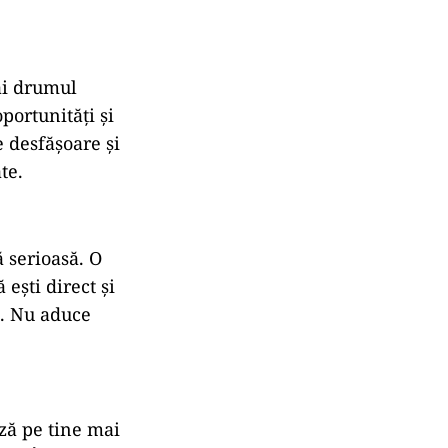
ai drumul
portunități și
e desfășoare și
te.
 serioasă. O
 ești direct și
i. Nu aduce
ază pe tine mai