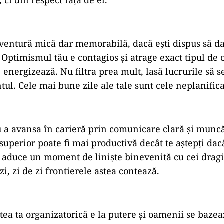
ventură mică dar memorabilă, dacă ești dispus să d
 Optimismul tău e contagios și atrage exact tipul de o
energizează. Nu filtra prea mult, lasă lucrurile să s
ul. Cele mai bune zile ale tale sunt cele neplanifica
 a avansa în carieră prin comunicare clară și muncă
superior poate fi mai productivă decât te aștepți dacă
a aduce un moment de liniște binevenită cu cei drag
, zi de zi frontierele astea contează.
tea ta organizatorică e la putere și oamenii se baze