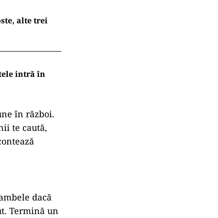
te, alte trei
ele intră în
une în război.
ii te caută,
 contează
e ambele dacă
out. Termină un