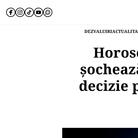
DEZVALUIRI
ACTUALITA
Horosc
șochează
decizie 