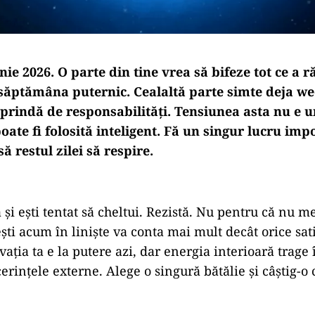
ie 2026. O parte din tine vrea să bifeze tot ce a
 săptămâna puternic. Cealaltă parte simte deja we
prindă de responsabilități. Tensiunea asta nu e un
oate fi folosită inteligent. Fă un singur lucru imp
să restul zilei să respire.
și ești tentat să cheltui. Rezistă. Nu pentru că nu me
ști acum în liniște va conta mai mult decât orice sati
ația ta e la putere azi, dar energia interioară trage 
erințele externe. Alege o singură bătălie și câștig-o