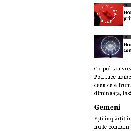
HOR
Hor
pr
HOR
Hor
con
Corpul tău vre
Poți face ambel
ceea ce e frum
dimineața, las
Gemeni
Ești împărțit 
nu le combini 