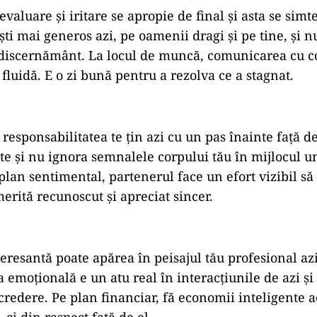
valuare și iritare se apropie de final și asta se simt
ști mai generos azi, pe oamenii dragi și pe tine, și 
 discernământ. La locul de muncă, comunicarea cu co
fluidă. E o zi bună pentru a rezolva ce a stagnat.
responsabilitatea te țin azi cu un pas înainte față de 
ate și nu ignora semnalele corpului tău în mijlocul 
lan sentimental, partenerul face un efort vizibil să t
erită recunoscut și apreciat sincer.
eresantă poate apărea în peisajul tău profesional azi
 emoțională e un atu real în interacțiunile de azi ș
încredere. Pe plan financiar, fă economii inteligente
, ci din respect față de el.