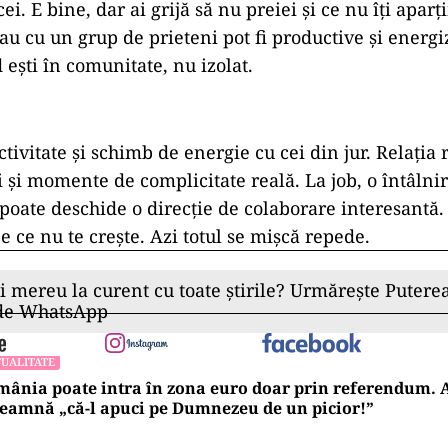
ei. E bine, dar ai grijă să nu preiei și ce nu îți aparț
au cu un grup de prieteni pot fi productive și energi
ești în comunitate, nu izolat.
ctivitate și schimb de energie cu cei din jur. Relația
 și momente de complicitate reală. La job, o întâlni
poate deschide o direcție de colaborare interesantă. 
e ce nu te crește. Azi totul se mișcă repede.
ii mereu la curent cu toate știrile? Urmărește Puterea
 de WhatsApp
UALITATE
ânia poate intra în zona euro doar prin referendum. 
eamnă „că-l apuci pe Dumnezeu de un picior!”