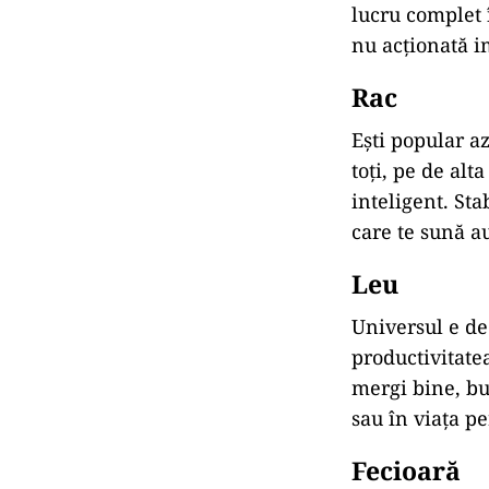
lucru complet î
nu acționată i
Rac
Ești popular az
toți, pe de alta
inteligent. Sta
care te sună au
Leu
Universul e de 
productivitate
mergi bine, bu
sau în viața p
Fecioară