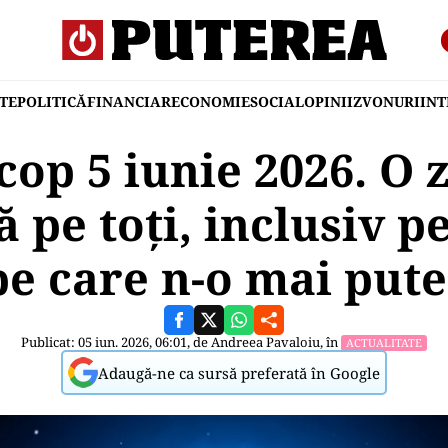
TE
POLITICĂ
FINANCIAR
ECONOMIE
SOCIAL
OPINII
ZVONURI
IN
op 5 iunie 2026. O z
 pe toți, inclusiv pe
pe care n-o mai pu
Publicat: 05 iun. 2026, 06:01, de
Andreea Pavaloiu
, în
ACTUALITATE
Adaugă-ne ca sursă preferată în Google