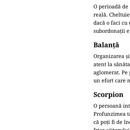
O perioadă de e
reală. Cheltuie
dacă o faci cu
subordonații e 
Balanță
Organizarea și 
atent la sănăt
aglomerat. Pe p
un efort care m
Scorpion
O persoană int
Profunzimea ta
că poți fi de 
frica viitorului