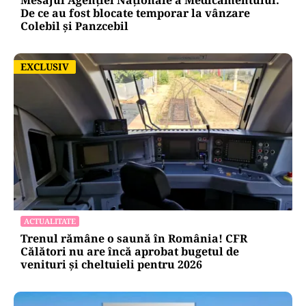
Mesajul Agenției Naționale a Medicamentului:
De ce au fost blocate temporar la vânzare
Colebil și Panzcebil
EXCLUSIV
EXCLUSIV
ACTUALITATE
Trenul rămâne o saună în România! CFR
Călători nu are încă aprobat bugetul de
venituri și cheltuieli pentru 2026