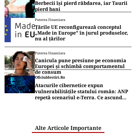
Berbecii își pierd răbdarea, iar Taurii
pierd bani
Puterea Financiara
Țările UE reconfigurează conceptul
„Made in Europe” în jurul produselor,
nu al țărilor
Puterea Financiara
Canicula pune presiune pe economia
Europei și schimbă comportamentul
de consum
Oficiuldestiri.ro
Atacurile cibernetice expun
vulnerabilitățile statului român: ANP
repetă scenariul e‑Terra. Ce ascund
comunicările oficiale și cine răspunde
pentru mentenanța IT a instituțiilor
publice
Alte Articole Importante