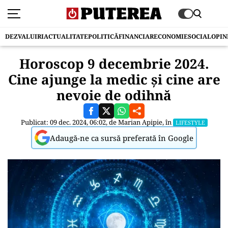
DEZVALUIRI
ACTUALITATE
POLITICĂ
FINANCIAR
ECONOMIE
SOCIAL
OPIN
Horoscop 9 decembrie 2024.
Cine ajunge la medic și cine are
nevoie de odihnă
Publicat: 09 dec. 2024, 06:02, de
Marian Apipie
, în
LIFESTYLE
Adaugă-ne ca sursă preferată în Google