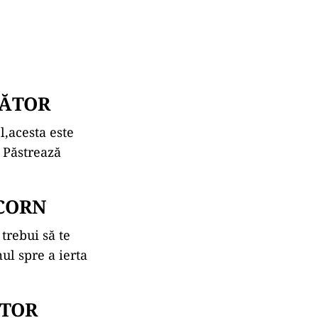
TĂTOR
l,acesta este
 Păstrează
ICORN
trebui să te
ul spre a ierta
ĂTOR