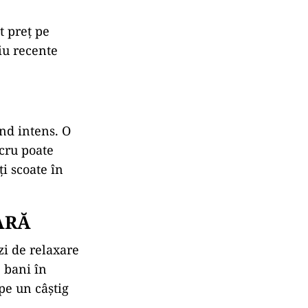
t preț pe
iu recente
nd intens. O
ucru poate
ți scoate în
ARĂ
zi de relaxare
 bani în
pe un câștig