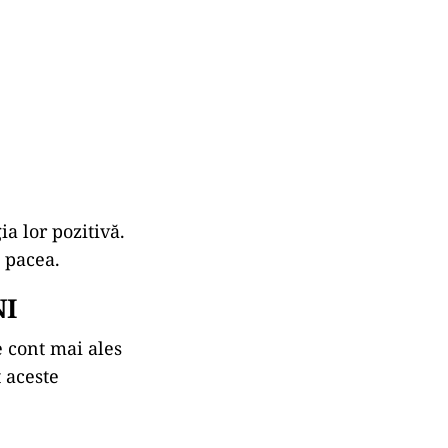
a lor pozitivă.
t pacea.
NI
e cont mai ales
 aceste