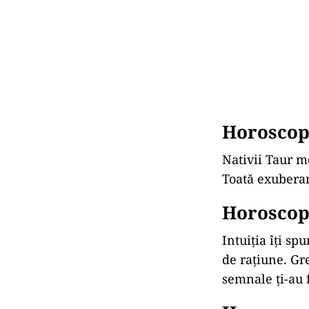
Horoscop
Nativii Taur m
Toată exuberanț
Horoscop
Intuiția îți sp
de rațiune. Gr
semnale ți-au 