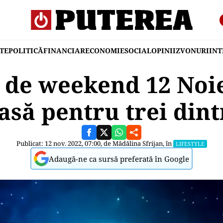
TE
POLITICĂ
FINANCIAR
ECONOMIE
SOCIAL
OPINII
ZVONURI
IN
 de weekend 12 Noie
să pentru trei dint
Publicat: 12 nov. 2022, 07:00, de
Mădălina Sfrijan
, în
LIFESTYLE
Adaugă-ne ca sursă preferată în Google