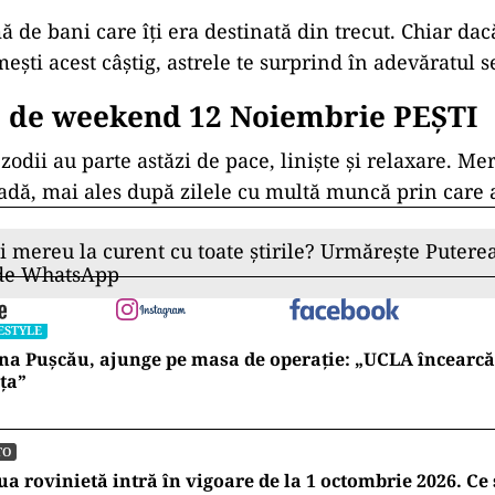
ă de bani care îți era destinată din trecut. Chiar da
ești acest câștig, astrele te surprind în adevăratul s
 de weekend 12 Noiembrie PEȘTI
 zodii au parte astăzi de pace, liniște și relaxare. Mer
oadă, mai ales după zilele cu multă muncă prin care a
ii mereu la curent cu toate știrile? Urmărește Puterea
 de WhatsApp
ESTYLE
na Pușcău, ajunge pe masa de operație: „UCLA încearcă
ța”
TO
a rovinietă intră în vigoare de la 1 octombrie 2026. Ce