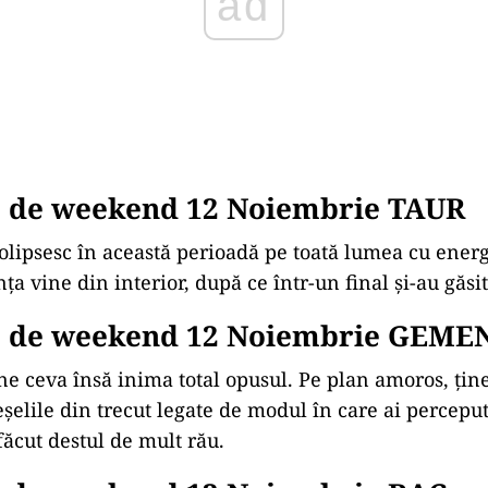
 de weekend 12 Noiembrie TAUR
olipsesc în această perioadă pe toată lumea cu energi
a vine din interior, după ce într-un final și-au găsi
 de weekend 12 Noiembrie GEME
une ceva însă inima total opusul. Pe plan amoros, țin
eșelile din trecut legate de modul în care ai perceput
făcut destul de mult rău.