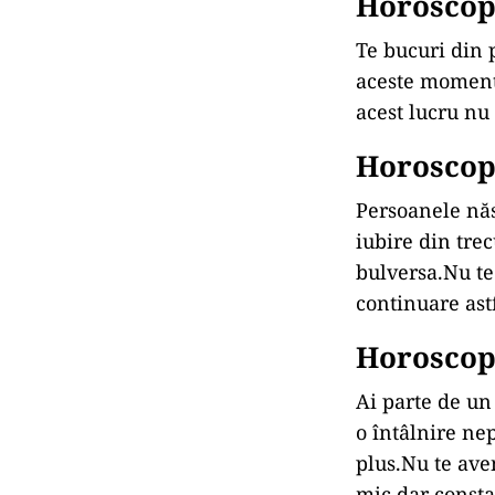
Horoscop
Te bucuri din p
aceste momente
acest lucru nu 
Horoscop
Persoanele năs
iubire din trec
bulversa.Nu te 
continuare ast
Horoscop
Ai parte de un
o întâlnire ne
plus.Nu te ave
mic dar consta