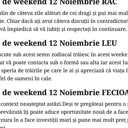
 de weekend 12 Noiembrie RAC
lin de câteva zile alături de cei dragi și pui mai mul
. Chiar dacă ați avut câteva discuții în contradictor
vă împiedică să vă iubiți și respectați în continuare.
 de weekend 12 Noiembrie LEU
cute sub acest semn zodiacal trăiesc în acest weeke
ut vă poate contacta sub o formă sau alta iar acest l
speria de trăirile pe care le ai și apreciază că viața î
fel de oameni în cale.
 de weekend 12 Noiembrie FECIO
 context neașteptat astăzi.Deși te pregăteai pentru o 
prevăzută îți poate aduce oportunitate nouă de a face
ntura în a face investiții mari și pune mai mult preț 
nt.