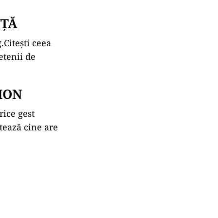
NȚĂ
g.Citești ceea
ietenii de
ION
rice gest
ntează cine are