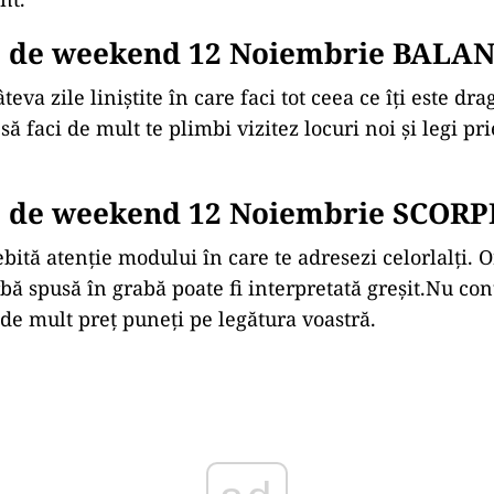
 de weekend 12 Noiembrie BALA
teva zile liniștite în care faci tot ceea ce îți este dra
 să faci de mult te plimbi vizitez locuri noi și legi pr
 de weekend 12 Noiembrie SCORP
ită atenție modului în care te adresezi celorlalți. O
rbă spusă în grabă poate fi interpretată greșit.Nu co
 de mult preț puneți pe legătura voastră.