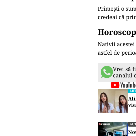
Primești o sum
credeai că prim
Horoscop
Nativii acestei
astfel de peri
Vrei să f
canalul
LIF
Ali
via
AU
Nou