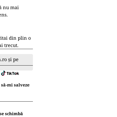
că nu mai
ens.
itai din plin o
i trecut.
.ro și pe
 să-mi salveze
 se schimbă