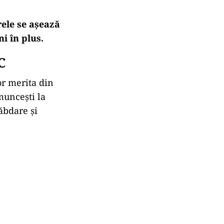
rele se așează
i în plus.
C
or merita din
muncești la
răbdare și