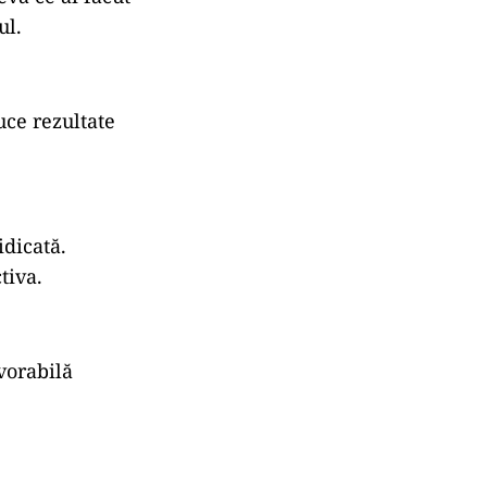
ul.
uce rezultate
idicată.
tiva.
vorabilă