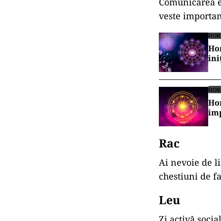
Comunicarea es
veste importan
HOR
Hor
ini
HOR
Hor
im
Rac
Ai nevoie de li
chestiuni de f
Leu
Zi activă socia