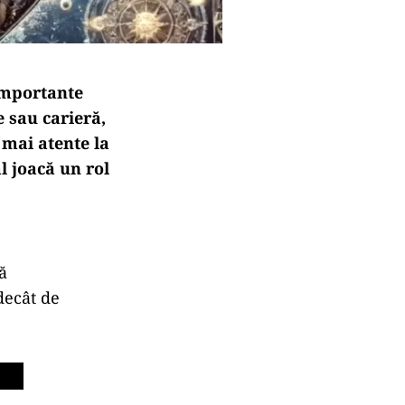
 importante
 sau carieră,
 mai atente la
l joacă un rol
ă
decât de