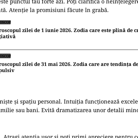
te punctul tău forte azi. Poți clarifica o neînțeleger
tă. Atenție la promisiuni făcute în grabă.
OSCOP
oscopul zilei de 1 iunie 2026. Zodia care este plină de cr
țiativă
OSCOP
oscopul zilei de 31 mai 2026. Zodia care are tendința d
pulsiv
niște și spațiu personal. Intuiția funcționează excele
amilie sau bani. Evită dramatizarea unor detalii min
l. Atragi atenția ușor și poți primi apreciere pentru c