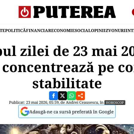
TE
POLITICĂ
FINANCIAR
ECONOMIE
SOCIAL
OPINII
ZVONURI
IN
l zilei de 23 mai 2
 concentrează pe co
stabilitate
Publicat: 23 mai 2026, 05:59, de
Andrei Ceausescu
, în
HOROSCOP
Adaugă-ne ca sursă preferată în Google