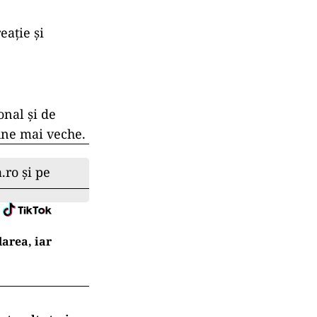
eație și
onal și de
iune mai veche.
.ro și pe
darea, iar