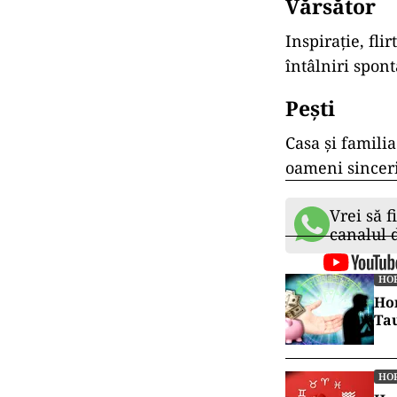
Vărsător
Inspirație, fli
întâlniri spont
Pești
Casa și famili
oameni sinceri
Vrei să f
canalul
HO
Hor
Tau
HO