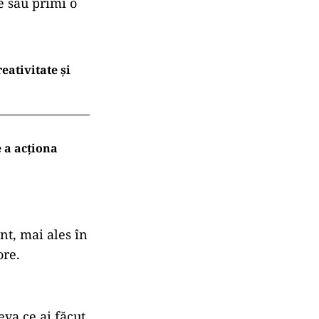
e sau primi o
eativitate și
e a acționa
nt, mai ales în
ore.
eva ce ai făcut