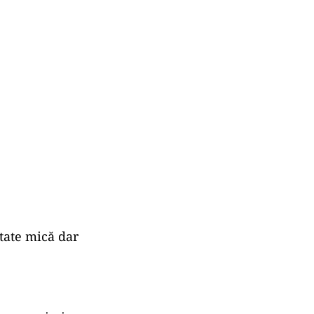
itate mică dar
.