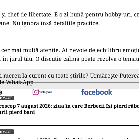
rt și chef de libertate. E o zi bună pentru hobby-uri, cr
ane. Nu ignora însă detaliile practice.
a cer mai multă atenție. Ai nevoie de echilibru emoți
 în jurul tău. O discuție calmă poate rezolva o tens
ii mereu la curent cu toate știrile? Urmărește Puterea
 de WhatsApp
ROSCOP
oscop 7 august 2026: ziua în care Berbecii își pierd răb
rii pierd bani
ROSCOP