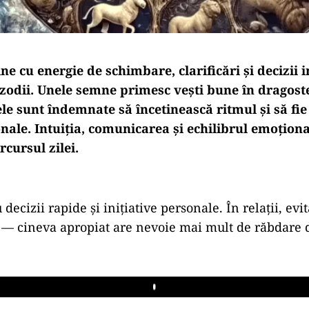
ne cu energie de schimbare, clarificări și decizii
zodii. Unele semne primesc vești bune în dragoste
ele sunt îndemnate să încetinească ritmul și să fie
onale. Intuiția, comunicarea și echilibrul emoționa
rcursul zilei.
decizii rapide și inițiative personale. În relații, evit
 — cineva apropiat are nevoie mai mult de răbdare 
Play