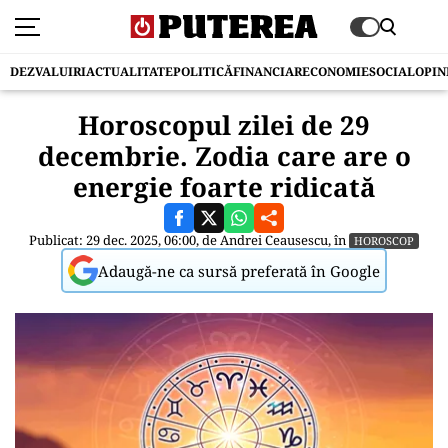
DEZVALUIRI
ACTUALITATE
POLITICĂ
FINANCIAR
ECONOMIE
SOCIAL
OPIN
Horoscopul zilei de 29
decembrie. Zodia care are o
energie foarte ridicată
Publicat: 29 dec. 2025, 06:00, de
Andrei Ceausescu
, în
HOROSCOP
Adaugă-ne ca sursă preferată în Google