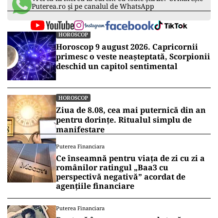
Puterea.ro și pe canalul de WhatsApp
HOROSCOP
Horoscop 9 august 2026. Capricornii
primesc o veste neașteptată, Scorpionii
deschid un capitol sentimental
HOROSCOP
Ziua de 8.08, cea mai puternică din an
pentru dorințe. Ritualul simplu de
manifestare
Puterea Financiara
Ce înseamnă pentru viața de zi cu zi a
românilor ratingul „Baa3 cu
perspectivă negativă” acordat de
agențiile financiare
Puterea Financiara