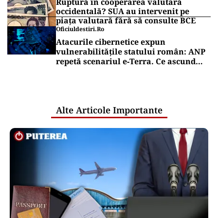
Ruptură în cooperarea valutară
occidentală? SUA au intervenit pe
piața valutară fără să consulte BCE
Oficiuldestiri.ro
Atacurile cibernetice expun
vulnerabilitățile statului român: ANP
repetă scenariul e‑Terra. Ce ascund
comunicările oficiale și cine răspunde
pentru mentenanța IT a instituțiilor
publice
Alte Articole Importante