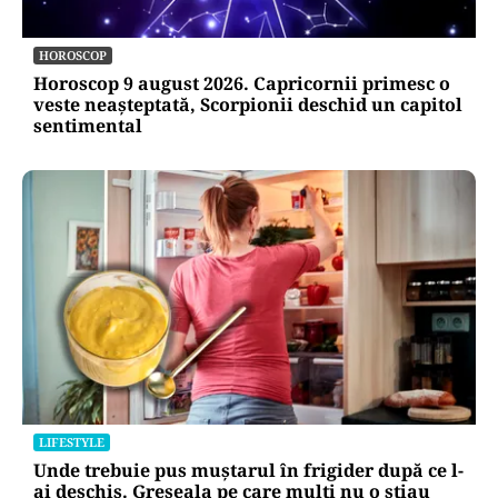
HOROSCOP
Horoscop 9 august 2026. Capricornii primesc o
veste neașteptată, Scorpionii deschid un capitol
sentimental
LIFESTYLE
Unde trebuie pus muștarul în frigider după ce l-
ai deschis. Greșeala pe care mulți nu o știau