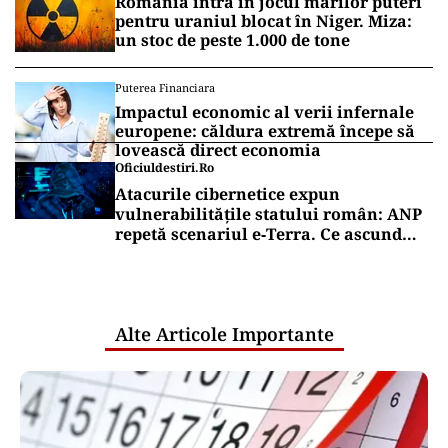
România intră în jocul marilor puteri
pentru uraniul blocat în Niger. Miza:
un stoc de peste 1.000 de tone
Puterea Financiara
Impactul economic al verii infernale
europene: căldura extremă începe să
lovească direct economia
Oficiuldestiri.ro
Atacurile cibernetice expun
vulnerabilitățile statului român: ANP
repetă scenariul e‑Terra. Ce ascund
comunicările oficiale și cine răspunde
pentru mentenanța IT a instituțiilor
publice
Alte Articole Importante