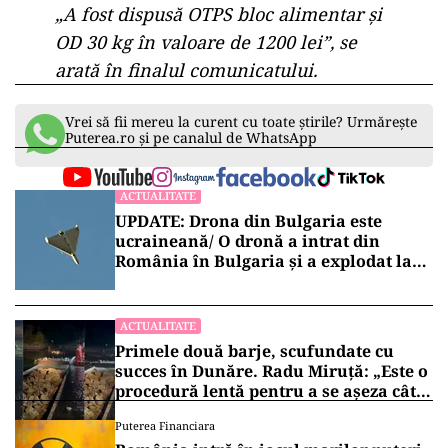
„A fost dispusă OTPS bloc alimentar și
OD 30 kg în valoare de 1200 lei”, se
arată în finalul comunicatului.
Vrei să fii mereu la curent cu toate știrile? Urmărește
Puterea.ro și pe canalul de WhatsApp
ACTUALITATE
UPDATE: Drona din Bulgaria este
ucraineană/ O dronă a intrat din
România în Bulgaria şi a explodat la
100 de metri de graniţă
ACTUALITATE
Primele două barje, scufundate cu
succes în Dunăre. Radu Miruță: „Este o
procedură lentă pentru a se așeza cât
mai bine”
Puterea Financiara