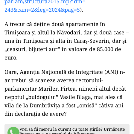
parlam/structura2015.mp?idm=
243&cam=2&leg=2024&pag=5
).
A trecut că deține două apartamente în
Timișoara și altul la Năvodari, dar și două case –
una în Timișoara și alta în Caraș-Severin, dar și
„ceasuri, bijuteri aur” în valoare de 85.000 de
euro.
Oare, Agenția Națională de Integritate (ANI) n-
ar trebui să scaneze averea rectorului-
parlamentar Marilen Pirtea, nimeni altul decât
nepotul „buldogului” Vasile Blaga, mai ales că
vila de la Dumbrăvița a fost „omisă” câțiva ani
din declarația de avere?
Vrei să fii mereu la curent cu toate știrile? Urmărește
Puterea.ro și pe canalul de WhatsApp