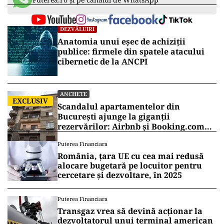
DEZVĂLUIRI
Anatomia unui eșec de achiziții
publice: firmele din spatele atacului
cibernetic de la ANCPI
ANCHETE
EXCLUSIV
Scandalul apartamentelor din
București ajunge la giganții
rezervărilor: Airbnb și Booking.com
anunță măsuri și cer respectarea legii
Puterea Financiara
România, țara UE cu cea mai redusă
alocare bugetară pe locuitor pentru
cercetare și dezvoltare, în 2025
Puterea Financiara
Transgaz vrea să devină acționar la
dezvoltatorul unui terminal american