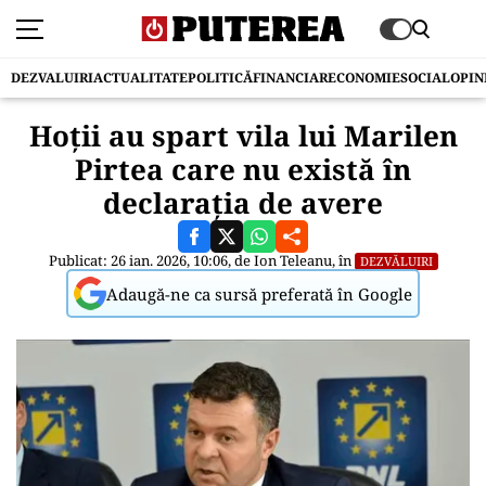
DEZVALUIRI
ACTUALITATE
POLITICĂ
FINANCIAR
ECONOMIE
SOCIAL
OPIN
Hoții au spart vila lui Marilen
Pirtea care nu există în
declarația de avere
Publicat: 26 ian. 2026, 10:06, de
Ion Teleanu
, în
DEZVĂLUIRI
Adaugă-ne ca sursă preferată în Google