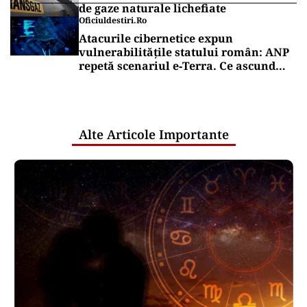
de gaze naturale lichefiate
Oficiuldestiri.ro
Atacurile cibernetice expun
vulnerabilitățile statului român: ANP
repetă scenariul e‑Terra. Ce ascund
comunicările oficiale și cine răspunde
pentru mentenanța IT a instituțiilor
publice
Alte Articole Importante