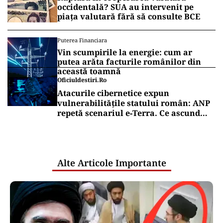
occidentală? SUA au intervenit pe
piața valutară fără să consulte BCE
Puterea Financiara
Vin scumpirile la energie: cum ar
putea arăta facturile românilor din
această toamnă
Oficiuldestiri.ro
Atacurile cibernetice expun
vulnerabilitățile statului român: ANP
repetă scenariul e‑Terra. Ce ascund
comunicările oficiale și cine răspunde
pentru mentenanța IT a instituțiilor
publice
Alte Articole Importante