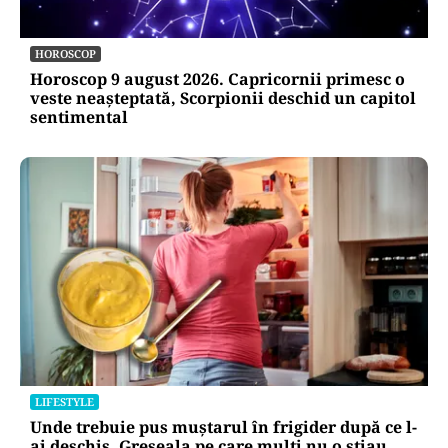
HOROSCOP
Horoscop 9 august 2026. Capricornii primesc o
veste neașteptată, Scorpionii deschid un capitol
sentimental
LIFESTYLE
Unde trebuie pus muștarul în frigider după ce l-
ai deschis. Greșeala pe care mulți nu o știau