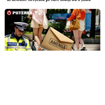
LIFESTYLE
Locul din România unde trotinetele vor fi
interzise în parcuri. Cine riscă amenzi de până
la 5.000 de lei
TOS
Politica Cookies
Protecția Datelor Personale
Despre Noi
Publicitate
Echipa