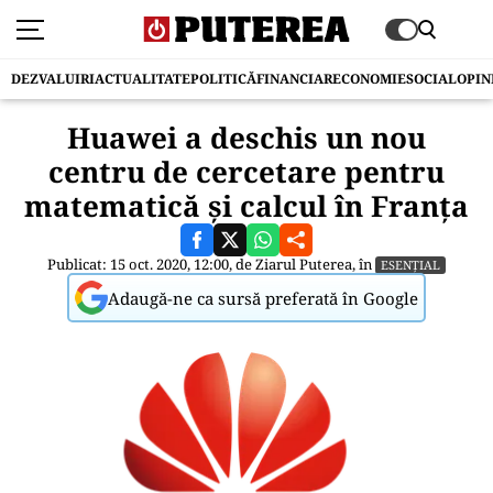
DEZVALUIRI
ACTUALITATE
POLITICĂ
FINANCIAR
ECONOMIE
SOCIAL
OPIN
Huawei a deschis un nou
centru de cercetare pentru
matematică și calcul în Franța
Publicat: 15 oct. 2020, 12:00, de
Ziarul Puterea
, în
ESENȚIAL
Adaugă-ne ca sursă preferată în Google