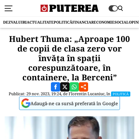
DEZVALUIRI
ACTUALITATE
POLITICĂ
FINANCIAR
ECONOMIE
SOCIAL
OPIN
Hubert Thuma: „Aproape 100
de copii de clasa zero vor
învăța în spații
corespunzătoare, în
containere, la Berceni”
Publicat: 29 nov. 2023, 19:24, de
Florentin Lucaniuc
, în
POLITICĂ
Adaugă-ne ca sursă preferată în Google