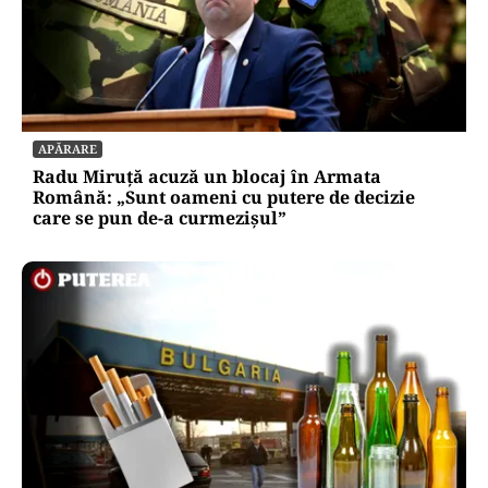
APĂRARE
Radu Miruță acuză un blocaj în Armata
Română: „Sunt oameni cu putere de decizie
care se pun de-a curmezișul”