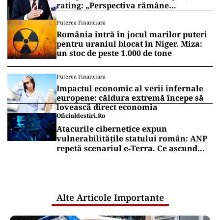
rating: „Perspectiva rămâne
rezervată”
Puterea Financiara
România intră în jocul marilor puteri
pentru uraniul blocat în Niger. Miza:
un stoc de peste 1.000 de tone
Puterea Financiara
Impactul economic al verii infernale
europene: căldura extremă începe să
lovească direct economia
Oficiuldestiri.ro
Atacurile cibernetice expun
vulnerabilitățile statului român: ANP
repetă scenariul e‑Terra. Ce ascund
comunicările oficiale și cine răspunde
pentru mentenanța IT a instituțiilor
publice
Alte Articole Importante