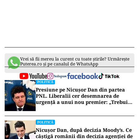
Vrei să fii mereu la curent cu toate știrile? Urmărește
Puterea.ro și pe canalul de WhatsApp
POLITICĂ
Presiune pe Nicușor Dan din partea
PNL. Liberalii cer desemnarea de
urgență a unui nou premier: „Trebuie
să iasă fum alb de la Cotroceni!”
POLITICĂ
Nicușor Dan, după decizia Moody’s. Ce
câștigă românii din decizia agenției de