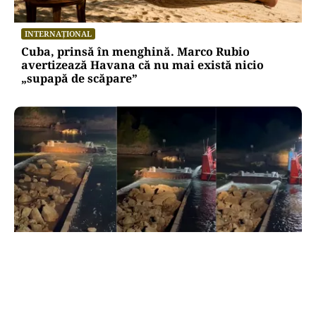
INTERNAȚIONAL
Cuba, prinsă în menghină. Marco Rubio
avertizează Havana că nu mai există nicio
„supapă de scăpare”
ACTUALITATE
Primele două barje, scufundate cu succes în
Dunăre. Radu Miruță: „Este o procedură lentă