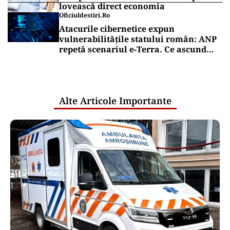
lovească direct economia
Oficiuldestiri.ro
Atacurile cibernetice expun
vulnerabilitățile statului român: ANP
repetă scenariul e‑Terra. Ce ascund
comunicările oficiale și cine răspunde
pentru mentenanța IT a instituțiilor
publice
Alte Articole Importante