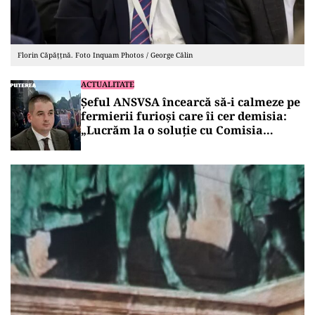
Florin Căpățțnă. Foto Inquam Photos / George Călin
ACTUALITATE
Șeful ANSVSA încearcă să-i calmeze pe
fermierii furioși care îi cer demisia:
„Lucrăm la o soluție cu Comisia
Europeană”