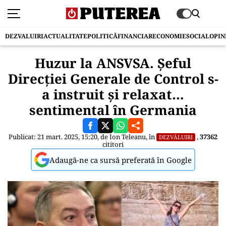
DEZVALUIRI
ACTUALITATE
POLITICĂ
FINANCIAR
ECONOMIE
SOCIAL
OPIN
Huzur la ANSVSA. Șeful
Direcției Generale de Control s-
a instruit și relaxat…
sentimental în Germania
Publicat: 21 mart. 2025, 15:20, de
Ion Teleanu
, în
,
37362
DEZVĂLUIRI
cititori
Adaugă-ne ca sursă preferată în Google