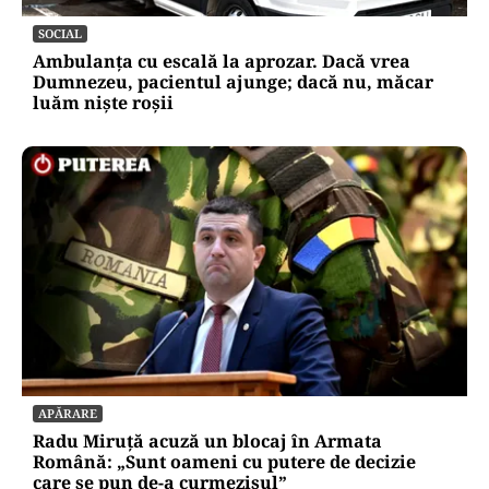
SOCIAL
Ambulanța cu escală la aprozar. Dacă vrea
Dumnezeu, pacientul ajunge; dacă nu, măcar
luăm niște roșii
APĂRARE
Radu Miruță acuză un blocaj în Armata
Română: „Sunt oameni cu putere de decizie
care se pun de-a curmezișul”