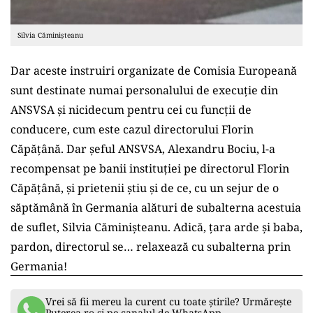
Silvia Căminișteanu
Dar aceste instruiri organizate de Comisia Europeană
sunt destinate numai personalului de execuție din
ANSVSA și nicidecum pentru cei cu funcții de
conducere, cum este cazul directorului Florin
Căpățână. Dar șeful ANSVSA, Alexandru Bociu, l-a
recompensat pe banii instituției pe directorul Florin
Căpățână, și prietenii știu și de ce, cu un sejur de o
săptămână în Germania alături de subalterna acestuia
de suflet, Silvia Căminișteanu. Adică, țara arde și baba,
pardon, directorul se… relaxează cu subalterna prin
Germania!
Vrei să fii mereu la curent cu toate știrile? Urmărește
Puterea.ro și pe canalul de WhatsApp