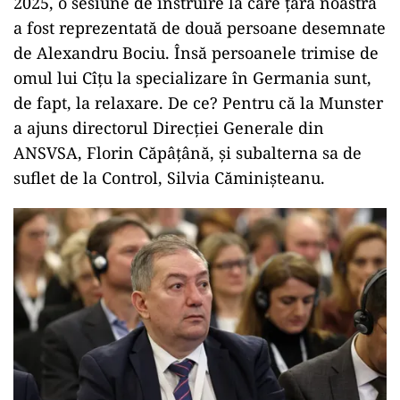
2025, o sesiune de instruire la care țara noastră
a fost reprezentată de două persoane desemnate
de Alexandru Bociu. Însă persoanele trimise de
omul lui Cîțu la specializare în Germania sunt,
de fapt, la relaxare. De ce? Pentru că la Munster
a ajuns directorul Direcției Generale din
ANSVSA, Florin Căpâțână, și subalterna sa de
suflet de la Control, Silvia Căminișteanu.