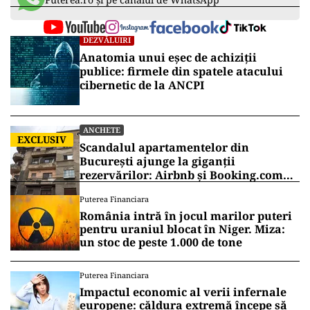
DEZVĂLUIRI
Anatomia unui eșec de achiziții
publice: firmele din spatele atacului
cibernetic de la ANCPI
ANCHETE
EXCLUSIV
Scandalul apartamentelor din
București ajunge la giganții
rezervărilor: Airbnb și Booking.com
anunță măsuri și cer respectarea legii
Puterea Financiara
România intră în jocul marilor puteri
pentru uraniul blocat în Niger. Miza:
un stoc de peste 1.000 de tone
Puterea Financiara
Impactul economic al verii infernale
europene: căldura extremă începe să