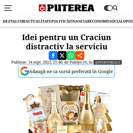
DEZVALUIRI
ACTUALITATE
POLITICĂ
FINANCIAR
ECONOMIE
SOCIAL
OPIN
Idei pentru un Craciun
distractiv la serviciu
Publicat: 14 sept. 2022, 21:40, de
Publyo.ro
, în
ADVERTORIALE
Adaugă-ne ca sursă preferată în Google