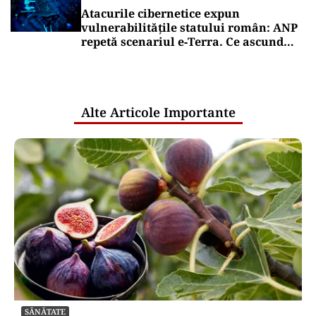
Atacurile cibernetice expun
vulnerabilitățile statului român: ANP
repetă scenariul e‑Terra. Ce ascund
comunicările oficiale și cine răspunde
pentru mentenanța IT a instituțiilor
publice
Alte Articole Importante
SĂNĂTATE