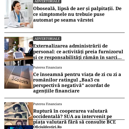
ADVERTORIALE
Oboseală, lipsă de aer și palpitații. De
ce simptomele nu trebuie puse
automat pe seama vârstei
ADVERTORIALE
Externalizarea administrării de
personal: ce activități preia furnizorul
și ce responsabilități rămân în sarcina
companiei
Puterea Financiara
Ce înseamnă pentru viața de zi cu zi a
românilor ratingul „Baa3 cu
perspectivă negativă” acordat de
agențiile financiare
Puterea Financiara
Ruptură în cooperarea valutară
occidentală? SUA au intervenit pe
piața valutară fără să consulte BCE
Oficiuldestiri.ro