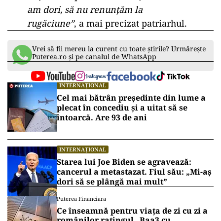
am dori, să nu renunţăm la
rugăciune”
, a mai precizat patriarhul.
Vrei să fii mereu la curent cu toate știrile? Urmărește
Puterea.ro și pe canalul de WhatsApp
INTERNAȚIONAL
Cel mai bătrân președinte din lume a
plecat în concediu și a uitat să se
întoarcă. Are 93 de ani
INTERNAȚIONAL
Starea lui Joe Biden se agravează:
cancerul a metastazat. Fiul său: „Mi-aș
dori să se plângă mai mult”
Puterea Financiara
Ce înseamnă pentru viața de zi cu zi a
românilor ratingul „Baa3 cu