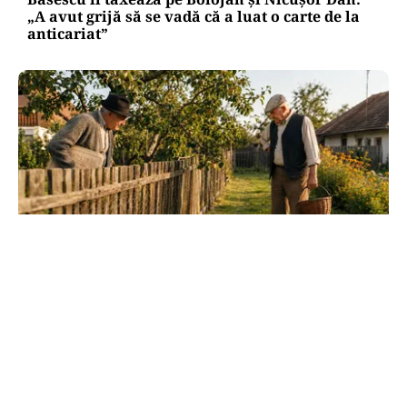
„A avut grijă să se vadă că a luat o carte de la
anticariat”
SOCIAL
Dileme de curte: la câți metri de gardul
vecinului poți planta pomi
TOS
Politica Cookies
Protecția Datelor Personale