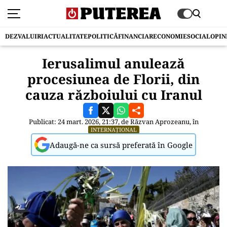
DEZVALUIRI
ACTUALITATE
POLITICĂ
FINANCIAR
ECONOMIE
SOCIAL
OPIN
Ierusalimul anulează
procesiunea de Florii, din
cauza războiului cu Iranul
Publicat: 24 mart. 2026, 21:37, de
Răzvan Aprozeanu
, în
INTERNAȚIONAL
Adaugă-ne ca sursă preferată în Google