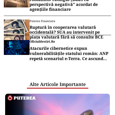
perspectivă negativă” acordat de
agențiile financiare
Puterea Financiara
Ruptură în cooperarea valutară
occidentală? SUA au intervenit pe
piața valutară fără să consulte BCE
Oficiuldestiri.ro
Atacurile cibernetice expun
vulnerabilitățile statului român: ANP
repetă scenariul e‑Terra. Ce ascund
comunicările oficiale și cine răspunde
pentru mentenanța IT a instituțiilor
publice
Alte Articole Importante