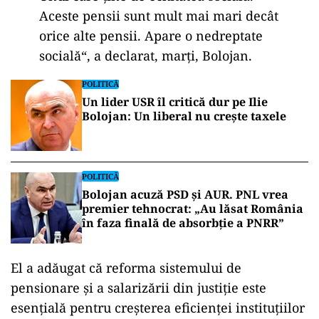
Aceste pensii sunt mult mai mari decât
orice alte pensii. Apare o nedreptate
socială“, a declarat, marţi, Bolojan.
POLITICĂ
Un lider USR îl critică dur pe Ilie
Bolojan: Un liberal nu crește taxele
POLITICĂ
Bolojan acuză PSD și AUR. PNL vrea
premier tehnocrat: „Au lăsat România
în faza finală de absorbţie a PNRR”
El a adăugat că reforma sistemului de
pensionare și a salarizării din justiție este
esențială pentru creșterea eficienței instituțiilor