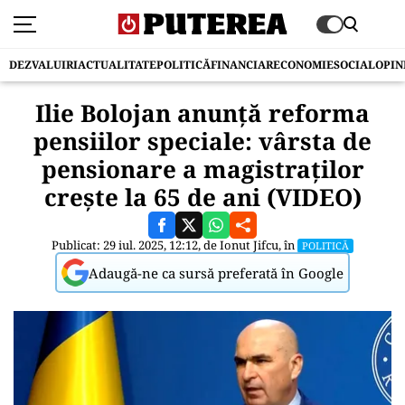
DEZVALUIRI
ACTUALITATE
POLITICĂ
FINANCIAR
ECONOMIE
SOCIAL
OPIN
Ilie Bolojan anunță reforma
pensiilor speciale: vârsta de
pensionare a magistraţilor
crește la 65 de ani (VIDEO)
Publicat: 29 iul. 2025, 12:12, de
Ionut Jifcu
, în
POLITICĂ
Adaugă-ne ca sursă preferată în Google