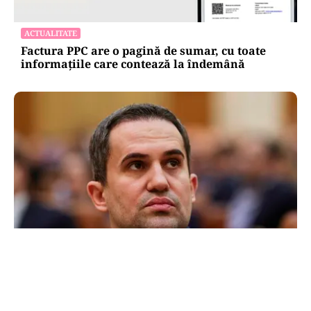
ACTUALITATE
Factura PPC are o pagină de sumar, cu toate
informațiile care contează la îndemână
POLITICĂ
Ciprian Șerban îl acuză pe Ilie Bolojan de
dezinformare în scandalul proiectului Bala II:
„A fost blocat de Comisia Europeană, nu