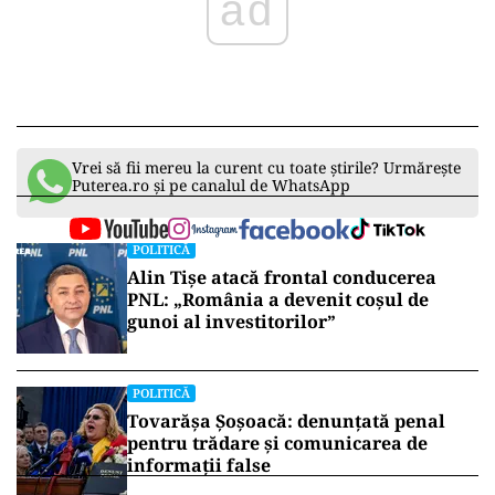
ad
Vrei să fii mereu la curent cu toate știrile? Urmărește
Puterea.ro și pe canalul de WhatsApp
POLITICĂ
Alin Tișe atacă frontal conducerea
PNL: „România a devenit coșul de
gunoi al investitorilor”
POLITICĂ
Tovarășa Șoșoacă: denunțată penal
pentru trădare și comunicarea de
informații false