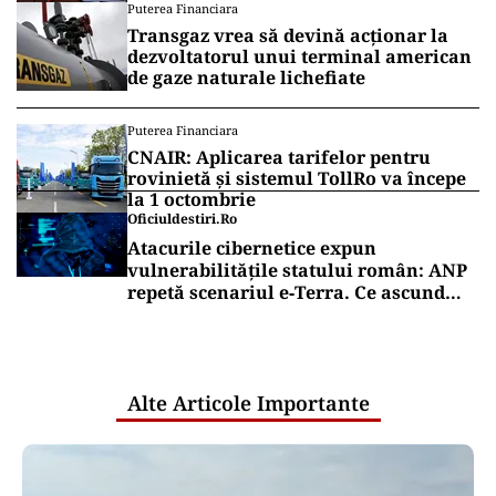
Puterea Financiara
Transgaz vrea să devină acționar la
dezvoltatorul unui terminal american
de gaze naturale lichefiate
Puterea Financiara
CNAIR: Aplicarea tarifelor pentru
rovinietă și sistemul TollRo va începe
la 1 octombrie
Oficiuldestiri.ro
Atacurile cibernetice expun
vulnerabilitățile statului român: ANP
repetă scenariul e‑Terra. Ce ascund
comunicările oficiale și cine răspunde
pentru mentenanța IT a instituțiilor
publice
Alte Articole Importante