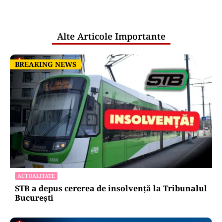
pentru mentenanța IT a instituțiilor
publice
Alte Articole Importante
BREAKING NEWS
BREAKING NEWS
ACTUALITATE
STB a depus cererea de insolvență la Tribunalul
București