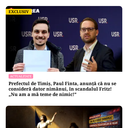
EXCLUSIV
EXCLUSIV
ACTUALITATE
Prefectul de Timiș, Paul Finta, anunță că nu se
consideră dator nimănui, în scandalul Fritz!
„Nu am a mă teme de nimic!”