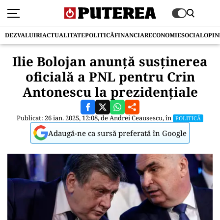
DEZVALUIRI
ACTUALITATE
POLITICĂ
FINANCIAR
ECONOMIE
SOCIAL
OPIN
Ilie Bolojan anunță susținerea
oficială a PNL pentru Crin
Antonescu la prezidențiale
Publicat: 26 ian. 2025, 12:08, de
Andrei Ceausescu
, în
POLITICĂ
Adaugă-ne ca sursă preferată în Google