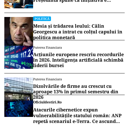
Președinta spune că inițiativa e
coordonată de Rusia
POLITICĂ
Mesia și trădarea leului: Călin
Georgescu a intrat cu colțul capului în
politica monetară
Puterea Financiara
Acțiunile europene rescriu recordurile
în 2026. Inteligența artificială schimbă
liderii bursei
Puterea Financiara
Dizolvările de firme au crescut cu
aproape 13% în primul semestru din
2026
Oficiuldestiri.ro
Atacurile cibernetice expun
vulnerabilitățile statului român: ANP
repetă scenariul e‑Terra. Ce ascund
comunicările oficiale și cine răspunde