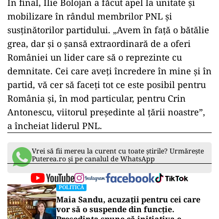
În final, Ilie Bolojan a făcut apel la unitate și
mobilizare în rândul membrilor PNL și
susținătorilor partidului. „Avem în față o bătălie
grea, dar și o șansă extraordinară de a oferi
României un lider care să o reprezinte cu
demnitate. Cei care aveți încredere în mine și în
partid, vă cer să faceți tot ce este posibil pentru
România și, în mod particular, pentru Crin
Antonescu, viitorul președinte al țării noastre”,
a încheiat liderul PNL.
Vrei să fii mereu la curent cu toate știrile? Urmărește
Puterea.ro și pe canalul de WhatsApp
POLITICĂ
Maia Sandu, acuzații pentru cei care
vor să o suspende din funcție.