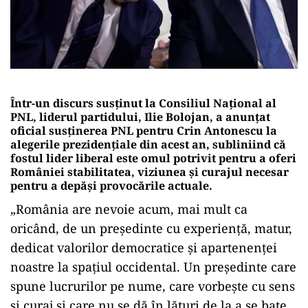
Într-un discurs susținut la Consiliul Național al
PNL, liderul partidului, Ilie Bolojan, a anunțat
oficial susținerea PNL pentru Crin Antonescu la
alegerile prezidențiale din acest an, subliniind că
fostul lider liberal este omul potrivit pentru a oferi
României stabilitatea, viziunea și curajul necesar
pentru a depăși provocările actuale.
„România are nevoie acum, mai mult ca
oricând, de un președinte cu experiență, matur,
dedicat valorilor democratice și apartenenței
noastre la spațiul occidental. Un președinte care
spune lucrurilor pe nume, care vorbește cu sens
și curaj și care nu se dă în lături de la a se bate