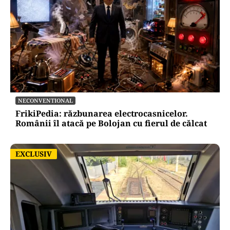
NECONVENTIONAL
FrikiPedia: răzbunarea electrocasnicelor.
Românii îl atacă pe Bolojan cu fierul de călcat
EXCLUSIV
EXCLUSIV