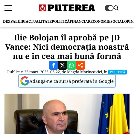
DEZVALUIRI
ACTUALITATE
POLITICĂ
FINANCIAR
ECONOMIE
SOCIAL
OPIN
Ilie Bolojan îl aprobă pe JD
Vance: Nici democrația noastră
nu e în cea mai bună formă
Publicat: 25 mart. 2025, 06:22, de
Magda Marincovici
, în
POLITICĂ
Adaugă-ne ca sursă preferată în Google