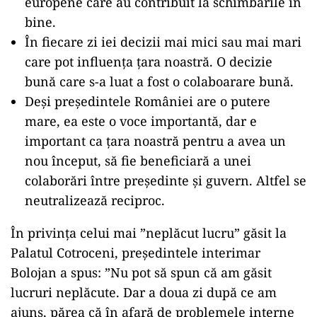
europene care au contribuit la schimbările în
bine.
În fiecare zi iei decizii mai mici sau mai mari
care pot influența țara noastră. O decizie
bună care s-a luat a fost o colaboarare bună.
Deși președintele României are o putere
mare, ea este o voce importantă, dar e
important ca țara noastră pentru a avea un
nou început, să fie beneficiară a unei
colaborări între președinte și guvern. Altfel se
neutralizează reciproc.
În privința celui mai ”neplăcut lucru” găsit la
Palatul Cotroceni, președintele interimar
Bolojan a spus: ”Nu pot să spun că am găsit
lucruri neplăcute. Dar a doua zi după ce am
ajuns, părea că în afară de problemele interne