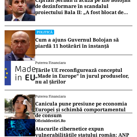
Ciprian Șerban îl acuză pe Ilie Bolojan
de dezinformare în scandalul
proiectului Bala II: „A fost blocat de
Comisia Europeană, nu abandonat”
POLITICĂ
Cum a ajuns Guvernul Bolojan să
piardă 11 hotărâri în instanță
Puterea Financiara
Țările UE reconfigurează conceptul
„Made in Europe” în jurul produselor,
nu al țărilor
Puterea Financiara
Canicula pune presiune pe economia
Europei și schimbă comportamentul
de consum
Oficiuldestiri.ro
Atacurile cibernetice expun
vulnerabilitățile statului român: ANP