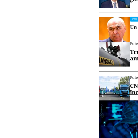
schimbarea de 
Ilie Bolojan, p
de conducere ba
Prin repozițio
nouă etapă, cu
esențiale.
Vrei să f
canalul
POL
Ali
gun
POL
Un 