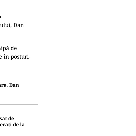
leul
o
dului, Dan