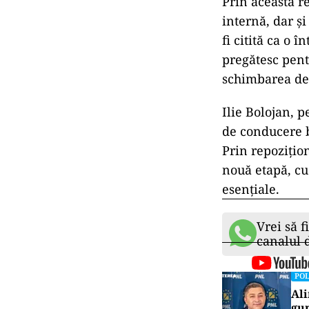
Ciprian Ciuc
comunicarea 
(TNL), a Club
Populare (IS
Nicoleta Pau
Seniorilor Li
alături de a
Noua form
repozițio
Prin această r
internă, dar ș
fi citită ca o 
pregătesc pent