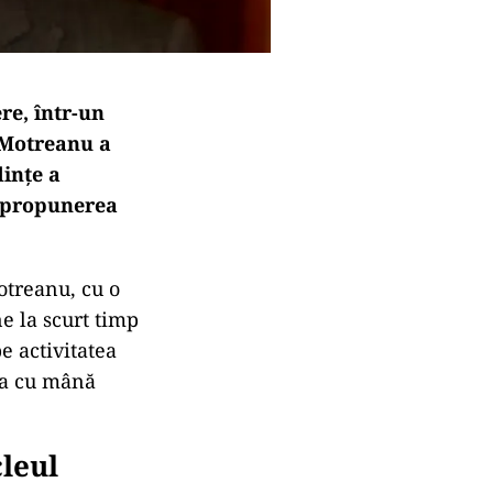
re, într-un
n Motreanu a
dințe a
la propunerea
otreanu, cu o
ne la scurt timp
e activitatea
a cu mână