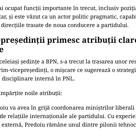
revine într-o poziție-cheie în cadrul PNL”.
a în funcția de secretar general, se conturează o ec
dă, în care Bolojan își plasează oamenii de încredere
TICĂ
mele reacții din PNL la anunțul Platformei Conservato
reanu: „PNL este deja un partid liberal-conservator”
TICĂ
da răspunde scenariului unui premier „surpriză”, lan
reanu: Lasă scenariile! Realitatea este că nu vreți să pl
vernare
 ocupat funcții importante în trecut, inclusiv poziți
r, și este văzut ca un actor politic pragmatic, capabi
irecțiile trasate de noua conducere a partidului.