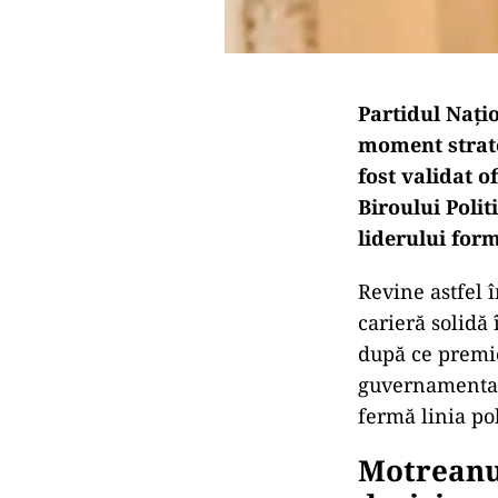
Partidul Națio
moment strateg
fost validat o
Biroului Polit
liderului form
Revine astfel 
carieră solidă 
după ce premie
guvernamentală
fermă linia pol