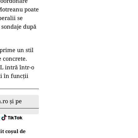
ze
al Liberal
i de Studii
i (OFL) și a
a și copilul,
 și
 coordonare
 Motreanu poate
beralii se
n sondaje după