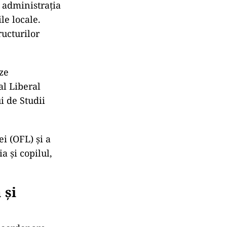
 și bine
sponsabilități
ie de
i va fi
ență în guvern
ați ai echipei.
u administrația
le locale.
ructurilor