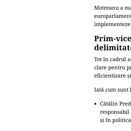
Motreanu 
Prin numirea s
conducere soli
cheie.
POLI
Pri
Mot
POLI
Man
Mot
gu
Motreanu a mai
europarlamenta
implementeze d