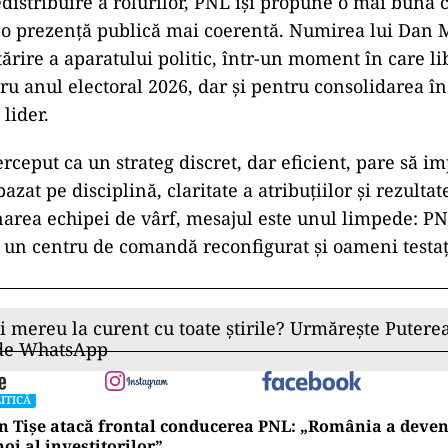
u, primarul Sectorului 6, este desemnat să coordone
online și să conducă activitatea Tineretului Națion
urilor Studențești Liberale (CSL), dar și a Institutulu
P).
liuc va supraveghea activitatea Organizației de Feme
berali (OSNL), dar și politicile privind familia, femei
ctivitatea sa parlamentară.
ulă PNL: între stabilitate internă
nare publică
edistribuire a rolurilor, PNL își propune o mai bună
i o prezență publică mai coerentă. Numirea lui Dan
întărire a aparatului politic, într-un moment în care li
ru anul electoral 2026, dar și pentru consolidarea î