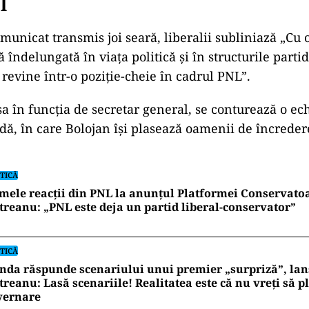
ad
 omul de încredere readus în nuc
l
municat transmis joi seară, liberalii subliniază „Cu 
 îndelungată în viața politică și în structurile parti