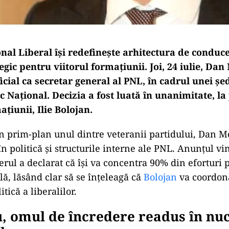
nal Liberal își redefinește arhitectura de conduce
ic pentru viitorul formațiunii. Joi, 24 iulie, Da
ficial ca secretar general al PNL, în cadrul unei șe
ic Național. Decizia a fost luată în unanimitate, 
ațiunii, Ilie Bolojan.
în prim-plan unul dintre veteranii partidului, Dan M
în politică și structurile interne ale PNL. Anunțul vi
rul a declarat că își va concentra 90% din eforturi p
, lăsând clar să se înțeleagă că
Bolojan
va coordon
itică a liberalilor.