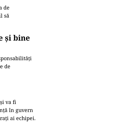
hipă de
 în posturi-
are. Dan
sat de
ecați de la
a de
l să