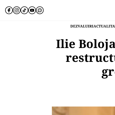
DEZVALUIRI
ACTUALITA
Ilie Boloj
restruc
gr