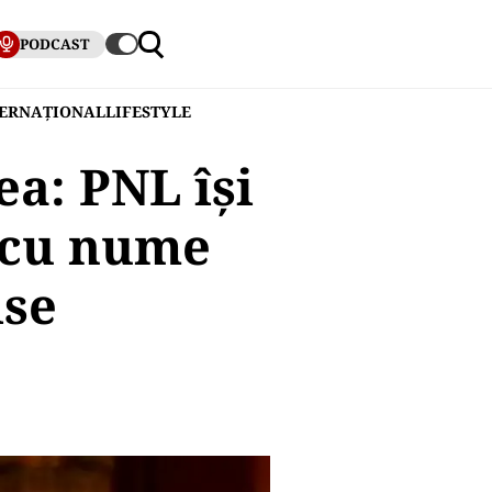
PODCAST
TERNAȚIONAL
LIFESTYLE
ea: PNL își
 cu nume
ise