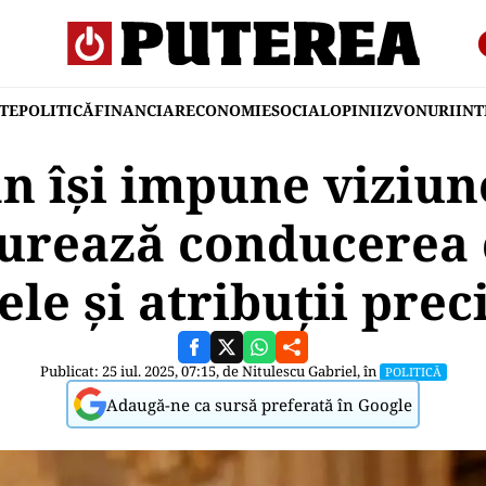
TE
POLITICĂ
FINANCIAR
ECONOMIE
SOCIAL
OPINII
ZVONURI
IN
an își impune viziun
turează conducerea
ele și atribuții prec
Publicat: 25 iul. 2025, 07:15, de
Nitulescu Gabriel
, în
POLITICĂ
Adaugă-ne ca sursă preferată în Google