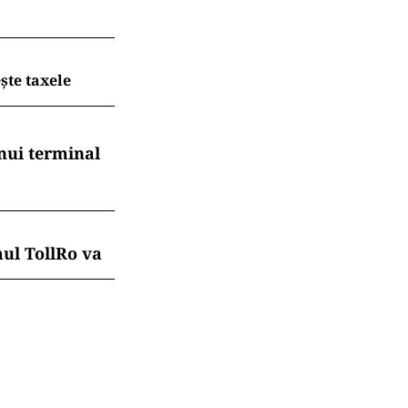
mprime un stil
e concrete.
 intră într-o
 în funcții
.ro și pe
t coșul de
ește taxele