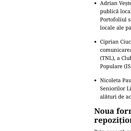
Prim-vice
delimitat
Tot în cadrul a
clare pentru p
eficientizare ș
Iată cum sunt î
Cătălin Pred
responsabil 
și în politi
Adrian Vește
publică loca
Portofoliul 
locale ale pa