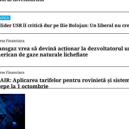
lider.
erceput ca un strateg discret, dar eficient, pare să i
zat pe disciplină, claritate a atribuțiilor și rezultat
narea echipei de vârf, mesajul este unul limpede: PNL
 un centru de comandă reconfigurat și oameni testați
ii mereu la curent cu toate știrile? Urmărește Puterea
 de WhatsApp
ITICĂ
n Tișe atacă frontal conducerea PNL: „România a deveni
oi al investitorilor”
ITICĂ
lider USR îl critică dur pe Ilie Bolojan: Un liberal nu cr