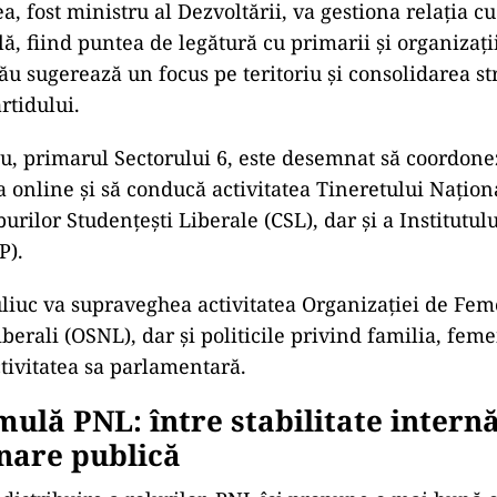
președinții primesc atribuții clare
e
celeiași ședințe a BPN, s-a trecut la trasarea unor re
rim-vicepreședinți, o mișcare ce sugerează o strateg
i disciplinare internă în PNL.
mpărțite noile atribuții:
oiu va avea în grijă coordonarea miniștrilor liberali ș
de relațiile internaționale ale partidului. Cu experi
ca externă, Predoiu rămâne unul dintre pilonii tehnocr
a, fost ministru al Dezvoltării, va gestiona relația c
lă, fiind puntea de legătură cu primarii și organizații
său sugerează un focus pe teritoriu și consolidarea st
rtidului.