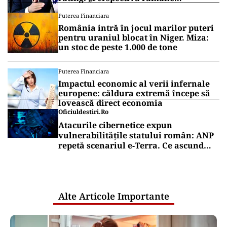
rezervată”
Puterea Financiara
România intră în jocul marilor puteri
pentru uraniul blocat în Niger. Miza:
un stoc de peste 1.000 de tone
Puterea Financiara
Impactul economic al verii infernale
europene: căldura extremă începe să
lovească direct economia
Oficiuldestiri.ro
Atacurile cibernetice expun
vulnerabilitățile statului român: ANP
repetă scenariul e‑Terra. Ce ascund
comunicările oficiale și cine răspunde
pentru mentenanța IT a instituțiilor
publice
Alte Articole Importante