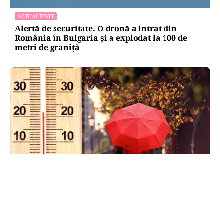
ACTUALITATE
Alertă de securitate. O dronă a intrat din
România în Bulgaria şi a explodat la 100 de
metri de graniţă
METEO
Când scad temperaturile în București sub 25 de
grade. Ce arată prognoza pentru septembrie
2026