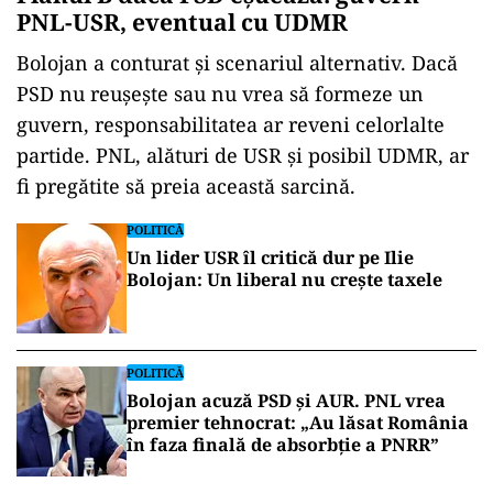
PNL-USR, eventual cu UDMR
Bolojan a conturat și scenariul alternativ. Dacă
PSD nu reușește sau nu vrea să formeze un
guvern, responsabilitatea ar reveni celorlalte
partide. PNL, alături de USR și posibil UDMR, ar
fi pregătite să preia această sarcină.
POLITICĂ
Un lider USR îl critică dur pe Ilie
Bolojan: Un liberal nu crește taxele
POLITICĂ
Bolojan acuză PSD și AUR. PNL vrea
premier tehnocrat: „Au lăsat România
în faza finală de absorbţie a PNRR”