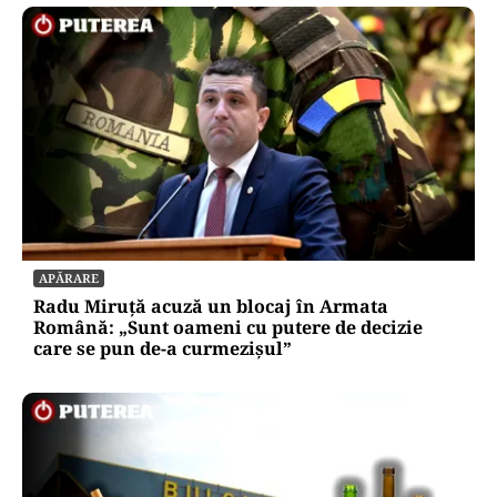
APĂRARE
Radu Miruță acuză un blocaj în Armata
Română: „Sunt oameni cu putere de decizie
care se pun de-a curmezișul”