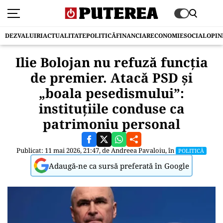
DEZVALUIRI
ACTUALITATE
POLITICĂ
FINANCIAR
ECONOMIE
SOCIAL
OPIN
Ilie Bolojan nu refuză funcția
de premier. Atacă PSD și
„boala pesedismului”:
instituțiile conduse ca
patrimoniu personal
Publicat: 11 mai 2026, 21:47, de
Andreea Pavaloiu
, în
POLITICĂ
Adaugă-ne ca sursă preferată în Google