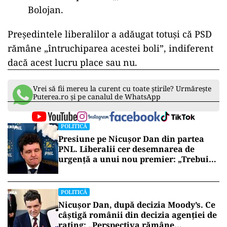
Bolojan.
Președintele liberalilor a adăugat totuși că PSD
rămâne „întruchiparea acestei boli”, indiferent
dacă acest lucru place sau nu.
Vrei să fii mereu la curent cu toate știrile? Urmărește
Puterea.ro și pe canalul de WhatsApp
POLITICĂ
Presiune pe Nicușor Dan din partea
PNL. Liberalii cer desemnarea de
urgență a unui nou premier: „Trebuie
să iasă fum alb de la Cotroceni!”
POLITICĂ
Nicușor Dan, după decizia Moody’s. Ce
câștigă românii din decizia agenției de
rating: „Perspectiva rămâne