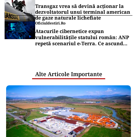
Transgaz vrea să devină acționar la
dezvoltatorul unui terminal american
de gaze naturale lichefiate
Oficiuldestiri.ro
Atacurile cibernetice expun
vulnerabilitățile statului român: ANP
repetă scenariul e‑Terra. Ce ascund
comunicările oficiale și cine răspunde
pentru mentenanța IT a instituțiilor
publice
Alte Articole Importante