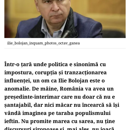
ilie_bolojan_inquam_photos_octav_ganea
Într-o țară unde politica e sinonimă cu
impostura, corupția și tranzacționarea
influenței, un om ca
Ilie Bolojan
este o
anomalie
. De mâine, România va avea un
președinte-interimar care nu doar că
nu e
șantajabil
, dar nici măcar nu încearcă să își
vândă imaginea pe taraba populismului
ieftin. Nu promite marea cu sarea, nu ține
discursuri siropoase și, mai ales,
nu joacă