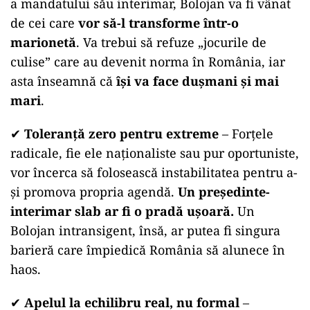
a mandatului său interimar, Bolojan va fi vânat
de cei care
vor să-l transforme într-o
marionetă
. Va trebui să refuze „jocurile de
culise” care au devenit norma în România, iar
asta înseamnă că
își va face dușmani și mai
mari
.
✔
Toleranță zero pentru extreme
– Forțele
radicale, fie ele naționaliste sau pur oportuniste,
vor încerca să folosească instabilitatea pentru a-
și promova propria agendă.
Un președinte-
interimar slab ar fi o pradă ușoară.
Un
Bolojan intransigent, însă, ar putea fi singura
barieră care împiedică România să alunece în
haos.
✔
Apelul la echilibru real, nu formal
–