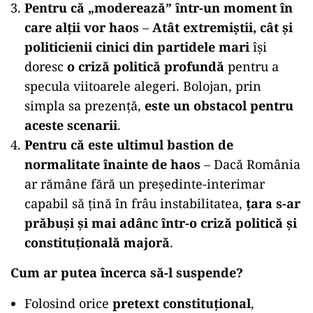
Pentru că „moderează” într-un moment în
care alții vor haos
–
Atât extremiștii, cât și
politicienii cinici din partidele mari
își
doresc
o criză politică profundă
pentru a
specula viitoarele alegeri. Bolojan, prin
simpla sa prezență,
este un obstacol pentru
aceste scenarii
.
Pentru că este ultimul bastion de
normalitate înainte de haos
– Dacă România
ar rămâne fără un președinte-interimar
capabil să țină în frâu instabilitatea,
țara s-ar
prăbuși și mai adânc într-o criză politică și
constituțională majoră
.
Cum ar putea încerca să-l suspende?
Folosind orice
pretext constituțional
,