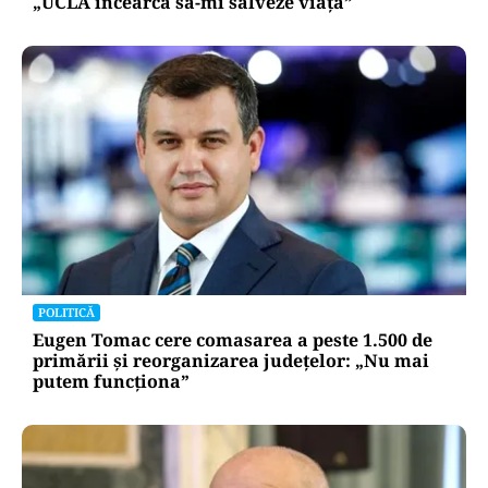
„UCLA încearcă să-mi salveze viața”
POLITICĂ
Eugen Tomac cere comasarea a peste 1.500 de
primării și reorganizarea județelor: „Nu mai
putem funcționa”