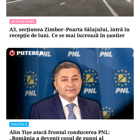
ACTUALITATE
A3, secțiunea Zimbor–Poarta Sălajului, intră în
recepție de luni. Ce se mai lucrează în șantier
POLITICĂ
Alin Tișe atacă frontal conducerea PNL:
„România a devenit coșul de gunoi al