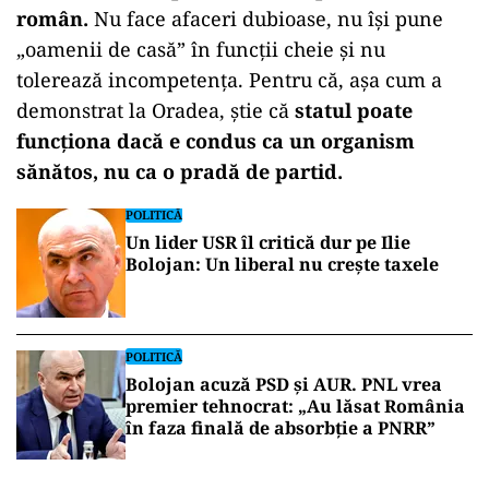
român.
Nu face afaceri dubioase, nu își pune
„oamenii de casă” în funcții cheie și nu
tolerează incompetența. Pentru că, așa cum a
demonstrat la Oradea, știe că
statul poate
funcționa dacă e condus ca un organism
sănătos, nu ca o pradă de partid.
POLITICĂ
Un lider USR îl critică dur pe Ilie
Bolojan: Un liberal nu crește taxele
POLITICĂ
Bolojan acuză PSD și AUR. PNL vrea
premier tehnocrat: „Au lăsat România
în faza finală de absorbţie a PNRR”