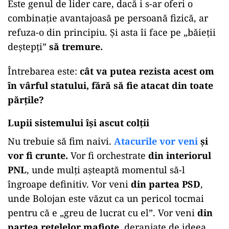
Este genul de lider care, dacă i s-ar oferi o
combinație avantajoasă pe persoană fizică, ar
refuza-o din principiu. Și asta îi face pe „băieții
deștepți”
să tremure.
Întrebarea este:
cât va putea rezista acest om
în vârful statului, fără să fie atacat din toate
părțile?
Lupii sistemului își ascut colții
Nu trebuie să fim naivi.
Atacurile vor veni
și
vor fi crunte.
Vor fi orchestrate
din interiorul
PNL
, unde mulți așteaptă momentul să-l
îngroape definitiv. Vor veni
din partea PSD
,
unde Bolojan este văzut ca un pericol tocmai
pentru că e „greu de lucrat cu el”. Vor veni
din
partea rețelelor mafiote
, deranjate de ideea