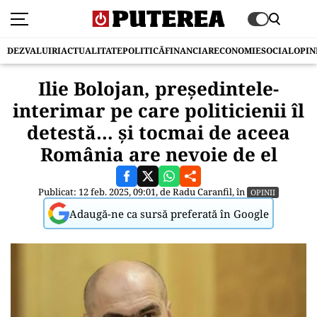
DEZVALUIRI
ACTUALITATE
POLITICĂ
FINANCIAR
ECONOMIE
SOCIAL
OPIN
Ilie Bolojan, președintele-
interimar pe care politicienii îl
detestă… și tocmai de aceea
România are nevoie de el
Publicat: 12 feb. 2025, 09:01, de
Radu Caranfil
, în
OPINII
Adaugă-ne ca sursă preferată în Google