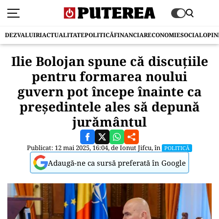
DEZVALUIRI
ACTUALITATE
POLITICĂ
FINANCIAR
ECONOMIE
SOCIAL
OPIN
Ilie Bolojan spune că discuţiile
pentru formarea noului
guvern pot începe înainte ca
preşedintele ales să depună
jurământul
Publicat: 12 mai 2025, 16:04, de
Ionut Jifcu
, în
POLITICĂ
Adaugă-ne ca sursă preferată în Google