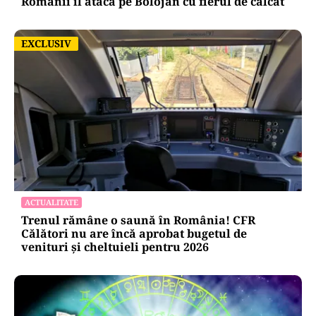
Românii îl atacă pe Bolojan cu fierul de călcat
EXCLUSIV
EXCLUSIV
ACTUALITATE
Trenul rămâne o saună în România! CFR
Călători nu are încă aprobat bugetul de
venituri și cheltuieli pentru 2026