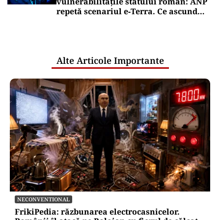
vulnerabilitățile statului român: ANP
repetă scenariul e‑Terra. Ce ascund
comunicările oficiale și cine răspunde
pentru mentenanța IT a instituțiilor
publice
Alte Articole Importante
NECONVENTIONAL
FrikiPedia: răzbunarea electrocasnicelor.