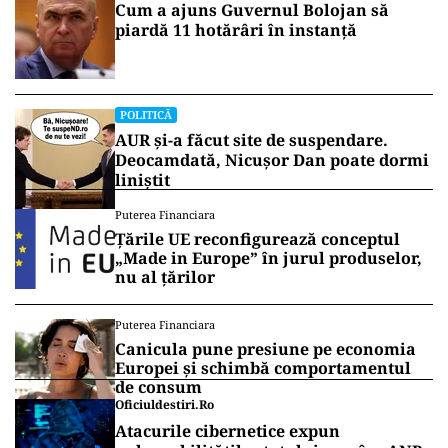
Cum a ajuns Guvernul Bolojan să
piardă 11 hotărâri în instanță
POLITICĂ
AUR și-a făcut site de suspendare.
Deocamdată, Nicușor Dan poate dormi
liniștit
Puterea Financiara
Țările UE reconfigurează conceptul
„Made in Europe” în jurul produselor,
nu al țărilor
Puterea Financiara
Canicula pune presiune pe economia
Europei și schimbă comportamentul
de consum
Oficiuldestiri.ro
Atacurile cibernetice expun