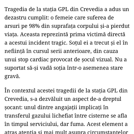
Tragedia de la stația GPL din Crevedia a adus un
dezastru cumplit: o femeie care suferea de
arsuri pe 98% din suprafața corpului și-a pierdut
viața. Aceasta reprezintă prima victimă directă
a acestui incident tragic. Soțul ei a trecut și el în
neființă în cursul serii anterioare, din cauza
unui stop cardiac provocat de șocul vizual. Nu a
suportat să-și vadă soția într-o asemenea stare
gravă.
În contextul acestei tragedii de la stația GPL din
Crevedia, s-a dezvăluit un aspect de-a dreptul
șocant: unul dintre angajații implicați în
transferul gazului lichefiat între cisterne se afla
în timpul serviciului, dar fuma. Acest element a
atras atenția și mai mult asupra circumstanțelor