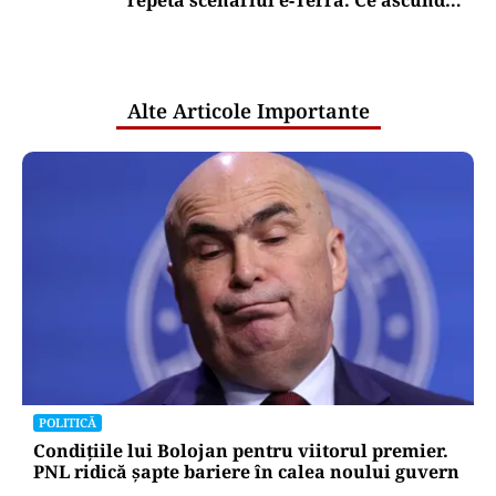
repetă scenariul e‑Terra. Ce ascund
comunicările oficiale și cine răspunde
pentru mentenanța IT a instituțiilor
publice
Alte Articole Importante
POLITICĂ
Condițiile lui Bolojan pentru viitorul premier.
PNL ridică șapte bariere în calea noului guvern