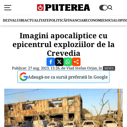
DEZVALUIRI
ACTUALITATE
POLITICĂ
FINANCIAR
ECONOMIE
SOCIAL
OPIN
Imagini apocaliptice cu
epicentrul exploziilor de la
Crevedia
Publicat: 27 aug. 2023, 13:26, de
Vlad Stefan Orjan
, în
NEWS
Adaugă-ne ca sursă preferată în Google