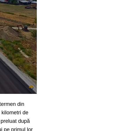
 termen din
 kilometri de
d preluat după
 pe primul lor