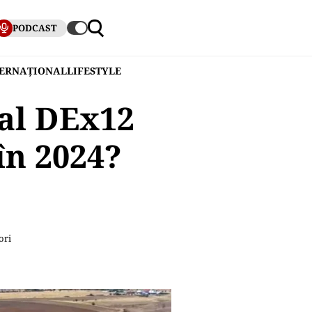
PODCAST
TERNAȚIONAL
LIFESTYLE
 al DEx12
 în 2024?
ori