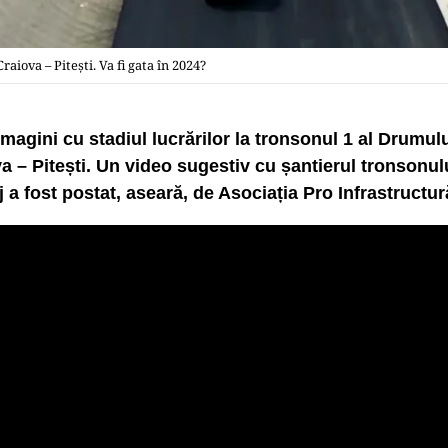
raiova – Pitești. Va fi gata în 2024?
imagini cu stadiul lucrărilor la tronsonul 1 al Drumul
a – Pitești. Un video sugestiv cu șantierul tronsonul
j a fost postat, aseară, de Asociația Pro Infrastructur