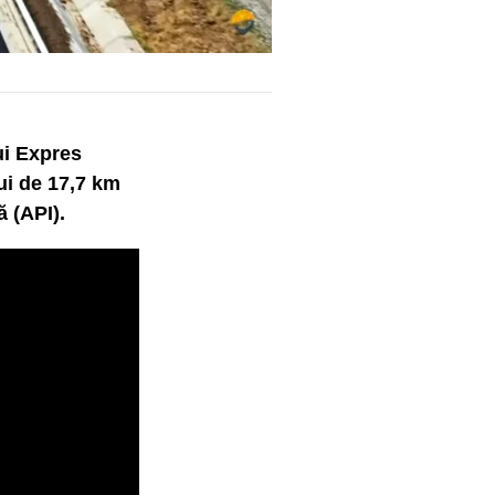
ui Expres
ui de 17,7 km
ă (API).