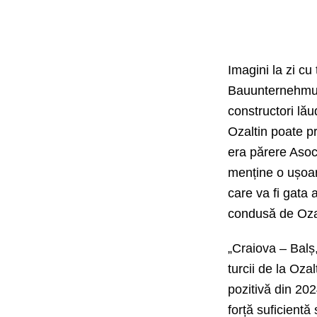
Imagini la zi c
Bauunternehmung
constructori lău
Ozaltin poate pr
era părere Asoci
menține o ușoară
care va fi gata
condusă de Ozal
„
Craiova – Balș
turcii de la Oza
pozitivă din 202
forță suficientă