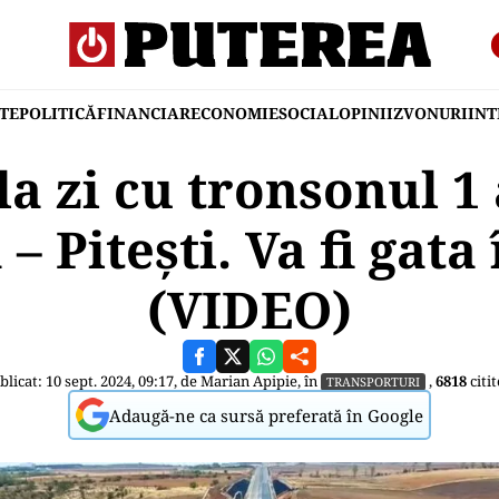
TE
POLITICĂ
FINANCIAR
ECONOMIE
SOCIAL
OPINII
ZVONURI
IN
la zi cu tronsonul 1
– Pitești. Va fi gata
(VIDEO)
blicat: 10 sept. 2024, 09:17, de
Marian Apipie
, în
,
6818
citit
TRANSPORTURI
Adaugă-ne ca sursă preferată în Google