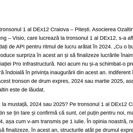
u tronsonul 1 al DEx12 Craiova – Pitești. Asocierea
Ozalti
 – Visio, care lucrează la t
ronsonul 1 al DEx12, s-a afla
dați de API pentru ritmul de lucru arătat în 2024. „Cu o b
oduce surpriza în acest an și să finalizeze lucrările înai
ației Pro Infrastructură. Nici acum nu și-a schimbat-o pr
 îndoială în privința inaugurării din acest an. Indiferent
 acest tronson de drum expres, 2024 sau martie 2025, as
tin este de lăudat.
, la mustață, 2024 sau 2025? Pe
t
ronsonul 1 al DEx12 Cr
ltin se țin tare și confirmă că sunt, cel puțin pentru noi, 
4, așa cum v-am transmis pe 1 iulie. În opinia noastră, n
 să finalizeze, în acest an, structurile atât pe drumul expre