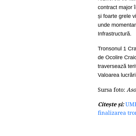
contract major 
și foarte grele
unde momentan f
Infrastructură.
Tronsonul 1 Cr
de
O
colire
Crai
traversează teri
Valoarea lucrăr
Sursa foto:
Aso
Citește și:
UMB 
finalizarea tr