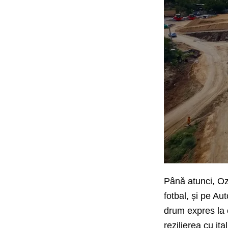
Până atunci, Oz
fotbal, și pe A
drum expres la c
rezilierea cu ita