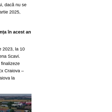
și, dacă nu se
artie 2025,
nța în acest an
e 2023, la 10
rrena Scavi.
finalizeze
DEx Craiova –
aiova la