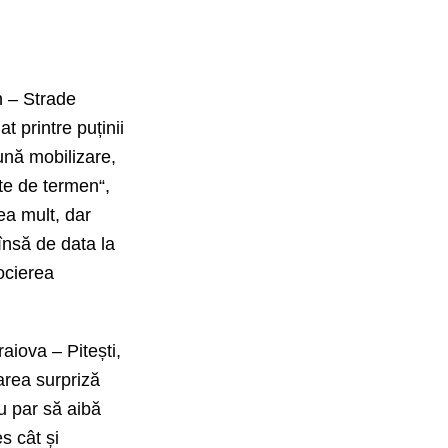
n – Strade
t printre puținii
ună mobilizare,
nte de termen“,
ea mult, dar
 însă de data la
ocierea
aiova – Pitești,
marea surpriză
u par să aibă
s cât și