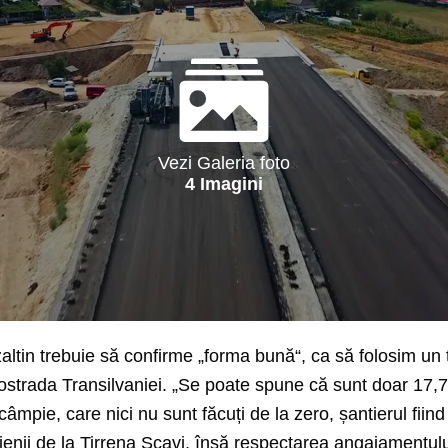
Vezi Galeria foto
4 Imagini
altin trebuie să confirme „forma bună“, ca să folosim un
utostrada Transilvaniei. „Se poate spune că
sunt doar 17,7
âmpie, care nici nu sunt făcuți de la zero, șantierul fiin
lienii de la Tirrena Scavi,
î
nsă respectarea angajamentului