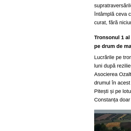
supratraversăril
întâmplă ceva ca
curat, fără nici
Tronsonul 1 al
pe drum de ma
Lucrările pe tr
luni după rezilie
Asocierea
Ozal
drumul în acest 
Pitești și pe
lot
Constanța doar 