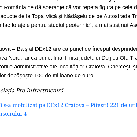
în România ne dă speranțe că vor repeta figura pe cele d
 viaducte de la Topa Mică și Nădășelu de pe Autostrada Tr
ac forajele pentru studiul geotehnic
“, a mai susținut As
aiova –
Balș
al
DEx12
are ca punct de început desprinde
ova
Nord, iar ca punct final limita județului Dolj cu Olt.
T
r
toriile administrative ale localităților Craiova, Ghercești
ș
ilor depășește 100 de milioane de euro.
ciația Pro Infrastructură
s-a mobilizat pe DEx12 Craiova – Pitești! 221 de uti
onsonului 4