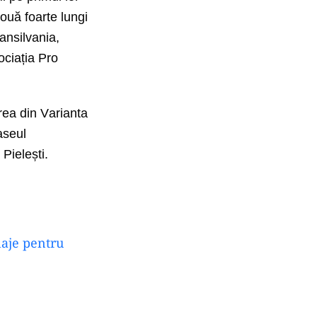
ouă foarte lungi
ansilvania,
ociația Pro
rea din
V
arianta
aseul
i
Pielești.
laje pentru