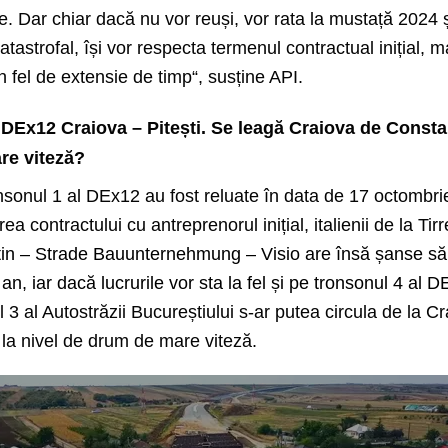
e. Dar chiar dacă nu vor reuși, vor rata la mustață 2024 
tastrofal, își vor respecta termenul contractual inițial, m
un fel de extensie de timp
“, susține API.
 DEx12 Craiova – Pitești. Se leagă Craiova de Consta
re viteză?
onsonul 1 al DEx12 au fost reluate în data de 17 octombri
rea contractului cu antreprenorul inițial, italienii de la Ti
tin – Strade Bauunternehmung – Visio are însă șanse să 
an, iar dacă lucrurile vor sta la fel și pe tronsonul 4 al 
ul 3 al Autostrăzii Bucureștiului s-ar putea circula de la Cr
la nivel de drum de mare viteză.