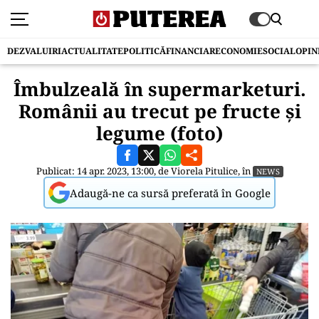
DEZVALUIRI
ACTUALITATE
POLITICĂ
FINANCIAR
ECONOMIE
SOCIAL
OPIN
Îmbulzeală în supermarketuri.
Românii au trecut pe fructe și
legume (foto)
Publicat: 14 apr. 2023, 13:00, de
Viorela Pitulice
, în
NEWS
Adaugă-ne ca sursă preferată în Google