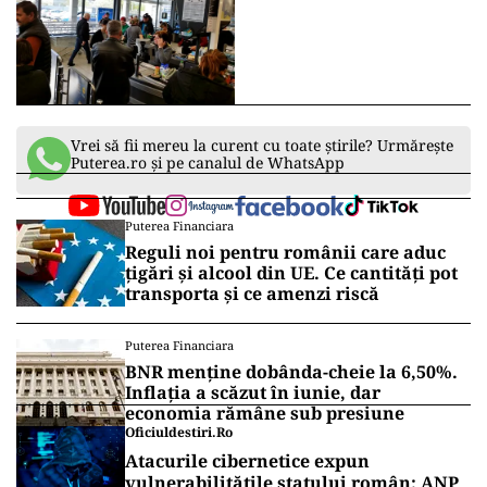
Vrei să fii mereu la curent cu toate știrile? Urmărește
Puterea.ro și pe canalul de WhatsApp
Puterea Financiara
Reguli noi pentru românii care aduc
țigări și alcool din UE. Ce cantități pot
transporta și ce amenzi riscă
Puterea Financiara
BNR menține dobânda-cheie la 6,50%.
Inflația a scăzut în iunie, dar
economia rămâne sub presiune
Oficiuldestiri.ro
Atacurile cibernetice expun
vulnerabilitățile statului român: ANP