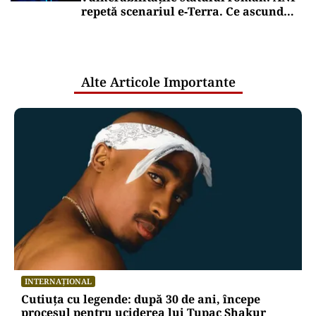
repetă scenariul e‑Terra. Ce ascund
comunicările oficiale și cine răspunde
pentru mentenanța IT a instituțiilor
publice
Alte Articole Importante
INTERNAȚIONAL
Cutiuța cu legende: după 30 de ani, începe
procesul pentru uciderea lui Tupac Shakur