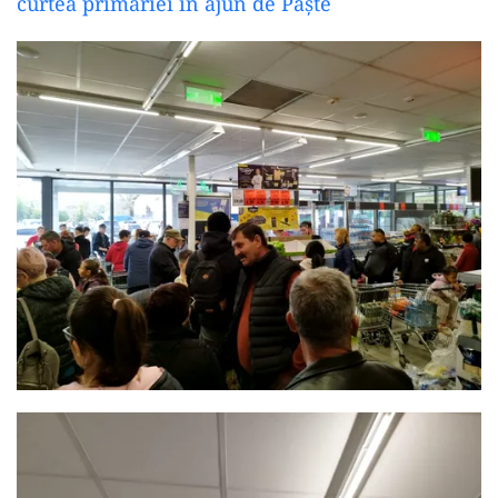
curtea primăriei în ajun de Paște