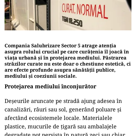
Compania Salubrizare Sector 5 atrage atenția
asupra rolului crucial pe care curățenia îl joacă în
viața urbană și în protejarea mediului. Păstrarea
străzilor curate nu este doar o chestiune estetică, ci
are efecte profunde asupra sănătății publice,
mediului și coeziunii sociale.
Protejarea mediului înconjurător
Deșeurile aruncate pe stradă ajung adesea în
canalizări, râuri sau sol, generând poluare și
afectând ecosistemele locale. Materialele
plastice, mucurile de țigară sau ambalajele
degradate pot persista în natură zeci sau chiar