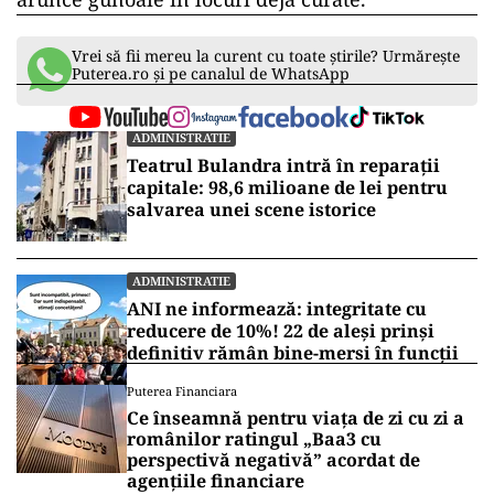
Vrei să fii mereu la curent cu toate știrile? Urmărește
Puterea.ro și pe canalul de WhatsApp
ADMINISTRATIE
Teatrul Bulandra intră în reparații
capitale: 98,6 milioane de lei pentru
salvarea unei scene istorice
ADMINISTRATIE
ANI ne informează: integritate cu
reducere de 10%! 22 de aleși prinși
definitiv rămân bine-mersi în funcții
Puterea Financiara
Ce înseamnă pentru viața de zi cu zi a
românilor ratingul „Baa3 cu
perspectivă negativă” acordat de
agențiile financiare