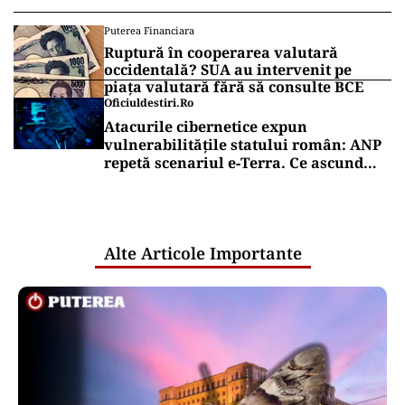
Puterea Financiara
Ruptură în cooperarea valutară
occidentală? SUA au intervenit pe
piața valutară fără să consulte BCE
Oficiuldestiri.ro
Atacurile cibernetice expun
vulnerabilitățile statului român: ANP
repetă scenariul e‑Terra. Ce ascund
comunicările oficiale și cine răspunde
pentru mentenanța IT a instituțiilor
publice
Alte Articole Importante