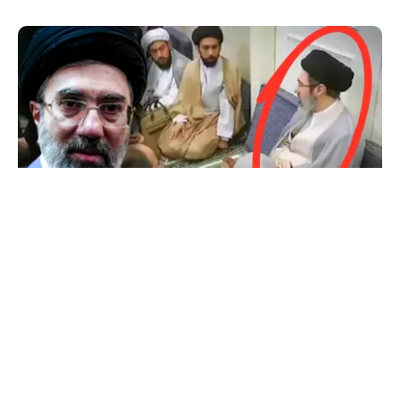
INTERNAȚIONAL
Primele imagini cu Mojtaba Khamenei. Liderul
Iranului nu a mai fost văzut de aproape 5 luni
TOS
Politica Cookies
Protecția Datelor Personale
Despre Noi
Publicitate
Echipa