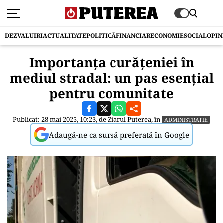
DEZVALUIRI
ACTUALITATE
POLITICĂ
FINANCIAR
ECONOMIE
SOCIAL
OPIN
Importanța curățeniei în
mediul stradal: un pas esențial
pentru comunitate
Publicat: 28 mai 2025, 10:23, de
Ziarul Puterea
, în
ADMINISTRATIE
Adaugă-ne ca sursă preferată în Google