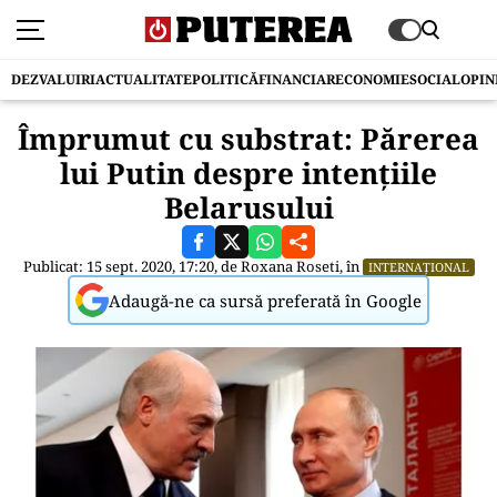
DEZVALUIRI
ACTUALITATE
POLITICĂ
FINANCIAR
ECONOMIE
SOCIAL
OPIN
Împrumut cu substrat: Părerea
lui Putin despre intențiile
Belarusului
Publicat: 15 sept. 2020, 17:20, de
Roxana Roseti
, în
INTERNAȚIONAL
Adaugă-ne ca sursă preferată în Google