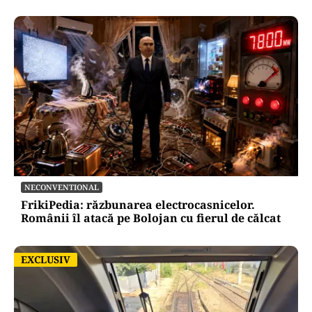
NECONVENTIONAL
FrikiPedia: răzbunarea electrocasnicelor.
Românii îl atacă pe Bolojan cu fierul de călcat
EXCLUSIV
EXCLUSIV