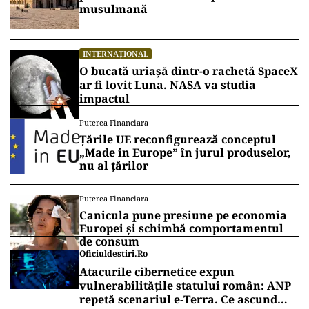
musulmană
INTERNAȚIONAL
O bucată uriașă dintr-o rachetă SpaceX
ar fi lovit Luna. NASA va studia
impactul
Puterea Financiara
Țările UE reconfigurează conceptul
„Made in Europe” în jurul produselor,
nu al țărilor
Puterea Financiara
Canicula pune presiune pe economia
Europei și schimbă comportamentul
de consum
Oficiuldestiri.ro
Atacurile cibernetice expun
vulnerabilitățile statului român: ANP
repetă scenariul e‑Terra. Ce ascund