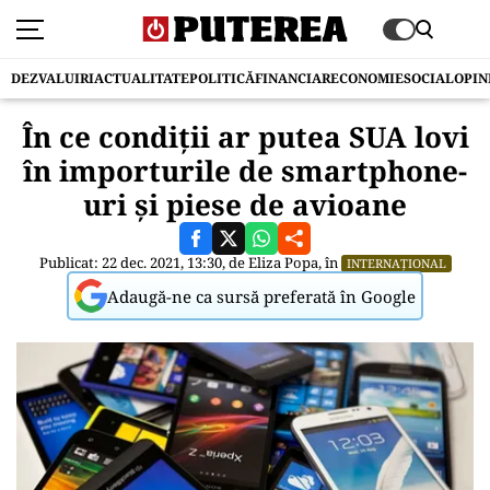
DEZVALUIRI
ACTUALITATE
POLITICĂ
FINANCIAR
ECONOMIE
SOCIAL
OPIN
În ce condiții ar putea SUA lovi
în importurile de smartphone-
uri şi piese de avioane
Publicat: 22 dec. 2021, 13:30, de
Eliza Popa
, în
INTERNAȚIONAL
Adaugă-ne ca sursă preferată în Google