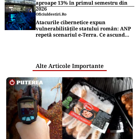
aproape 13% în primul semestru din
2026
Oficiuldestiri.ro
Atacurile cibernetice expun
vulnerabilitățile statului român: ANP
repetă scenariul e‑Terra. Ce ascund
comunicările oficiale și cine răspunde
pentru mentenanța IT a instituțiilor
publice
Alte Articole Importante