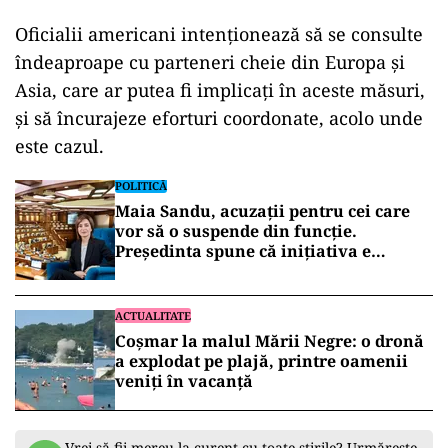
Oficialii americani intenţionează să se consulte
îndeaproape cu parteneri cheie din Europa şi
Asia, care ar putea fi implicaţi în aceste măsuri,
şi să încurajeze eforturi coordonate, acolo unde
este cazul.
POLITICĂ
Maia Sandu, acuzații pentru cei care
vor să o suspende din funcție.
Președinta spune că inițiativa e
coordonată de Rusia
ACTUALITATE
Coșmar la malul Mării Negre: o dronă
a explodat pe plajă, printre oamenii
veniți în vacanță
Vrei să fii mereu la curent cu toate știrile? Urmărește