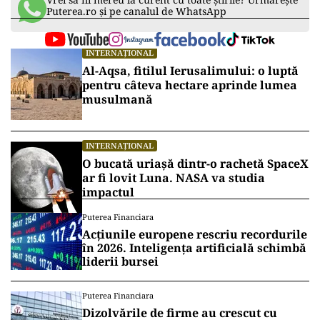
Puterea.ro și pe canalul de WhatsApp
INTERNAȚIONAL
Al-Aqsa, fitilul Ierusalimului: o luptă
pentru câteva hectare aprinde lumea
musulmană
INTERNAȚIONAL
O bucată uriașă dintr-o rachetă SpaceX
ar fi lovit Luna. NASA va studia
impactul
Puterea Financiara
Acțiunile europene rescriu recordurile
în 2026. Inteligența artificială schimbă
liderii bursei
Puterea Financiara
Dizolvările de firme au crescut cu