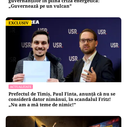
guvernanților în plină criză energetică:
„Guvernează pe un vulcan”
EXCLUSIV
EXCLUSIV
ACTUALITATE
Prefectul de Timiș, Paul Finta, anunță că nu se
consideră dator nimănui, în scandalul Fritz!
„Nu am a mă teme de nimic!”