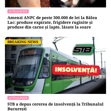
ACTUALITATE
Amenzi ANPC de peste 300.000 de lei la Bâlea
Lac: produse expirate, frigidere ruginite și
produse din carne și lapte, lăsate la soare
BREAKING NEWS
BREAKING NEWS
ACTUALITATE
STB a depus cererea de insolvență la Tribunalul
București