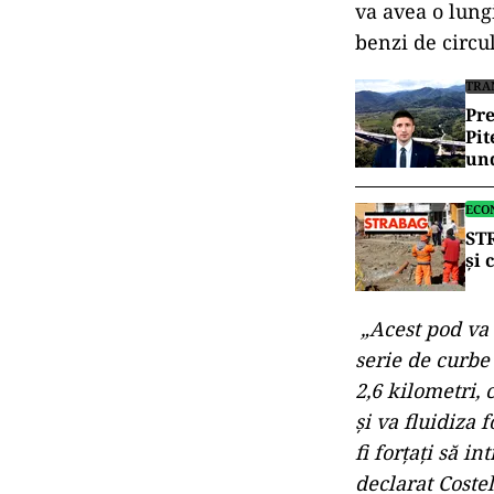
va avea o lung
benzi de circul
TRA
Pre
Pit
und
ECO
STR
și 
„Acest pod va 
serie de curbe
2,6 kilometri, 
şi va fluidiza 
fi forţaţi să i
declarat Coste