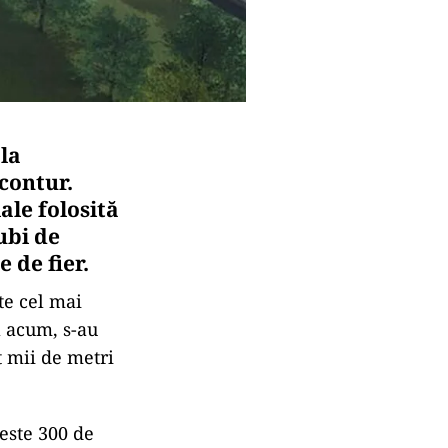
la
contur.
ale folosită
ubi de
 de fier.
te cel mai
ă acum, s-au
at mii de metri
peste 300 de