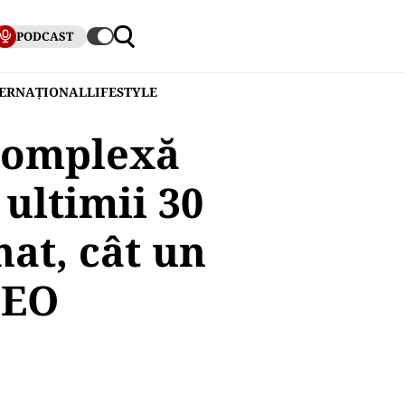
PODCAST
TERNAȚIONAL
LIFESTYLE
 complexă
 ultimii 30
nat, cât un
DEO