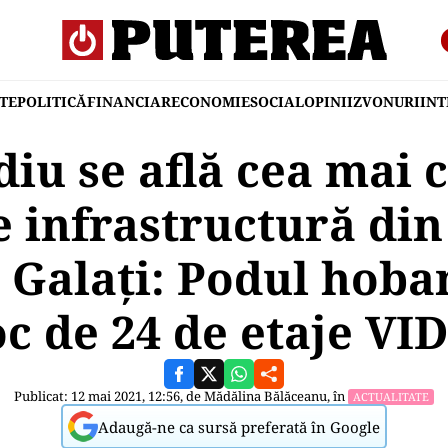
TE
POLITICĂ
FINANCIAR
ECONOMIE
SOCIAL
OPINII
ZVONURI
IN
adiu se află cea mai
 infrastructură din
 Galați: Podul hoba
oc de 24 de etaje VI
Publicat: 12 mai 2021, 12:56, de
Mădălina Bălăceanu
, în
ACTUALITATE
Adaugă-ne ca sursă preferată în Google