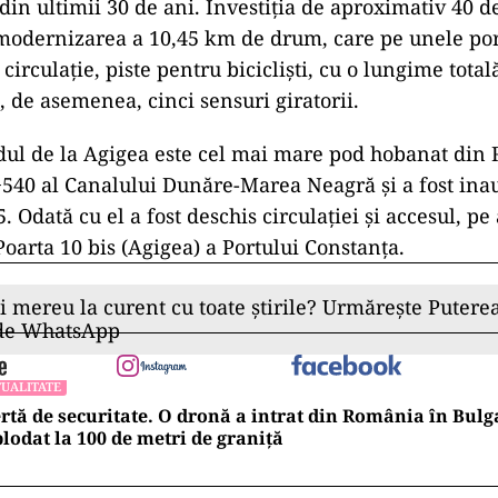
 din ultimii 30 de ani. Investiţia de aproximativ 40 
modernizarea a 10,45 km de drum, care pe unele por
circulaţie, piste pentru biciclişti, cu o lungime total
e, de asemenea, cinci sensuri giratorii.
dul de la Agigea este cel mai mare pod hobanat din
+540 al Canalului Dunăre-Marea Neagră şi a fost ina
 Odată cu el a fost deschis circulaţiei şi accesul, p
Poarta 10 bis (Agigea) a Portului Constanţa.
ii mereu la curent cu toate știrile? Urmărește Puterea
 de WhatsApp
UALITATE
rtă de securitate. O dronă a intrat din România în Bulga
lodat la 100 de metri de graniţă