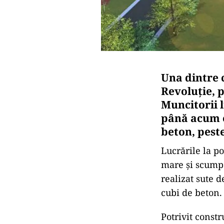
Una dintre 
Revoluție, 
Muncitorii l
până acum e
beton, peste
Lucrările la p
mare şi scump 
realizat sute d
cubi de beton.
Potrivit constr