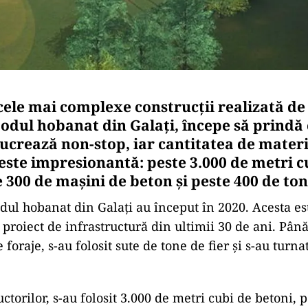
cele mai complexe construcții realizată de 
podul hobanat din Galați, începe să prindă 
ucrează non-stop, iar cantitatea de materi
ste impresionantă: peste 3.000 de metri c
 300 de maşini de beton şi peste 400 de tone
odul hobanat din Galați au început în 2020. Acesta es
proiect de infrastructură din ultimii 30 de ani. Pân
e foraje, s-au folosit sute de tone de fier şi s-au turn
uctorilor, s-au folosit 3.000 de metri cubi de betoni, 