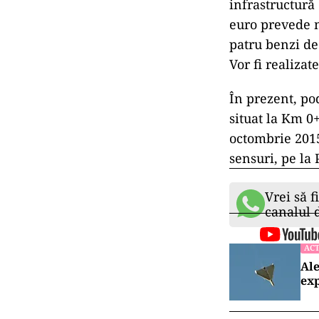
infrastructură
euro prevede 
patru benzi de 
Vor fi realizat
În prezent, po
situat la Km 0
octombrie 2015.
sensuri, pe la 
Vrei să f
canalul
ACT
Ale
exp