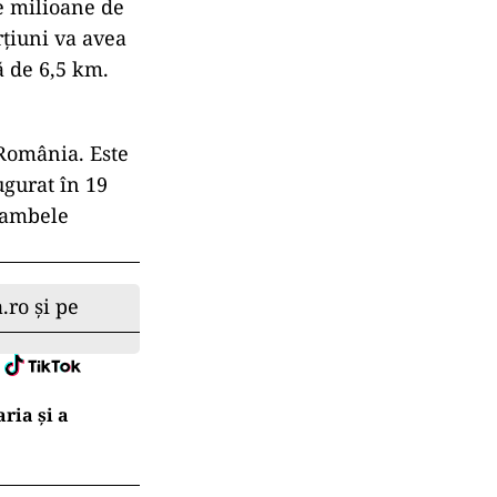
de milioane de
ţiuni va avea
ă de 6,5 km.
 România. Este
ugurat în 19
e ambele
.ro și pe
ria şi a