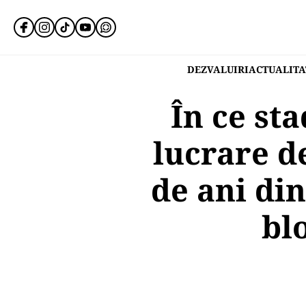
DEZVALUIRI
ACTUALITA
În ce st
lucrare de
de ani din
bl