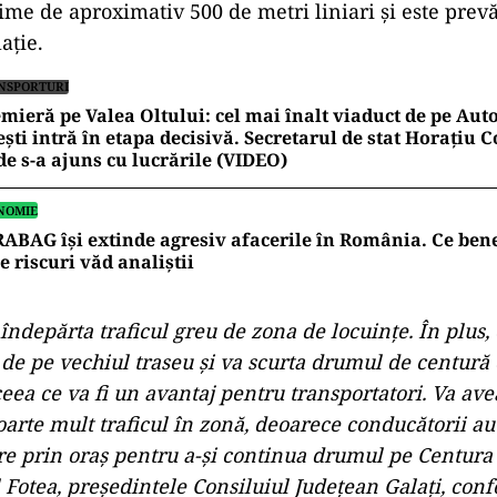
ime de aproximativ 500 de metri liniari şi este prev
aţie.
NSPORTURI
mieră pe Valea Oltului: cel mai înalt viaduct de pe Auto
ești intră în etapa decisivă. Secretarul de stat Horațiu
e s-a ajuns cu lucrările (VIDEO)
NOMIE
ABAG își extinde agresiv afacerile în România. Ce ben
ce riscuri văd analiștii
îndepărta traficul greu de zona de locuinţe. În plus, 
 de pe vechiul traseu şi va scurta drumul de centură
ceea ce va fi un avantaj pentru transportatori. Va av
foarte mult traficul în zonă, deoarece conducătorii a
ntre prin oraş pentru a-şi continua drumul pe Centura 
l Fotea, preşedintele Consiluiul Judeţean Galaţi, con