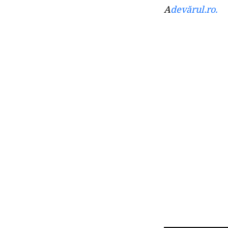
A
devărul.ro.