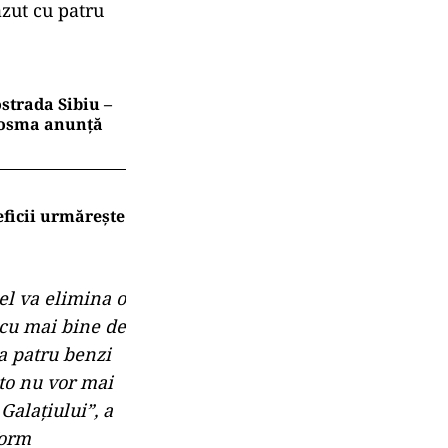
ăzut cu patru
strada Sibiu –
 Cosma anunță
eficii urmărește
el va elimina o
 cu mai bine de
ea patru benzi
uto nu vor mai
Galaţiului”, a
form