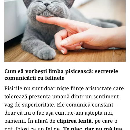
Cum să vorbești limba pisicească: secretele
comunicării cu felinele
Pisicile nu sunt doar niște ființe aristocrate care
tolerează prezența umană dintr-un sentiment
vag de superioritate. Ele comunică constant –
doar că nu o fac așa cum ne-am aștepta noi,
oamenii. În afară de
clipirea lentă
, pe care o
poți folosi ca un fel de
„Te plac, dar nu mă lua