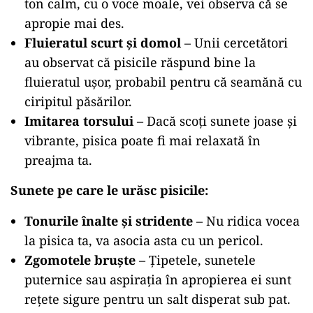
ton calm, cu o voce moale, vei observa că se
apropie mai des.
Fluieratul scurt și domol
– Unii cercetători
au observat că pisicile răspund bine la
fluieratul ușor, probabil pentru că seamănă cu
ciripitul păsărilor.
Imitarea torsului
– Dacă scoți sunete joase și
vibrante, pisica poate fi mai relaxată în
preajma ta.
Sunete pe care le urăsc pisicile:
Tonurile înalte și stridente
– Nu ridica vocea
la pisica ta, va asocia asta cu un pericol.
Zgomotele bruște
– Țipetele, sunetele
puternice sau aspirația în apropierea ei sunt
rețete sigure pentru un salt disperat sub pat.