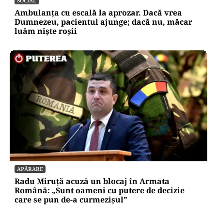
SOCIAL
Ambulanța cu escală la aprozar. Dacă vrea
Dumnezeu, pacientul ajunge; dacă nu, măcar
luăm niște roșii
APĂRARE
Radu Miruță acuză un blocaj în Armata
Română: „Sunt oameni cu putere de decizie
care se pun de-a curmezișul”