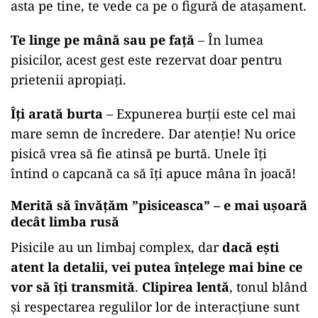
asta pe tine, te vede ca pe o figură de atașament.
Te linge pe mână sau pe față
– În lumea
pisicilor, acest gest este rezervat doar pentru
prietenii apropiați.
Îți arată burta
– Expunerea burții este cel mai
mare semn de încredere. Dar atenție! Nu orice
pisică vrea să fie atinsă pe burtă. Unele îți
întind o capcană ca să îți apuce mâna în joacă!
Merită să învățăm ”pisiceasca” – e mai ușoară
decât limba rusă
Pisicile au un limbaj complex, dar
dacă ești
atent la detalii, vei putea înțelege mai bine ce
vor să îți transmită
.
Clipirea lentă
, tonul blând
și respectarea regulilor lor de interacțiune sunt