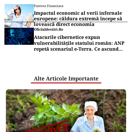
Puterea Financiara
Impactul economic al verii infernale
europene: căldura extremă începe să
lovească direct economia
Oficiuldestiri.ro
Atacurile cibernetice expun
vulnerabilitățile statului român: ANP
repetă scenariul e‑Terra. Ce ascund
comunicările oficiale și cine răspunde
pentru mentenanța IT a instituțiilor
publice
Alte Articole Importante