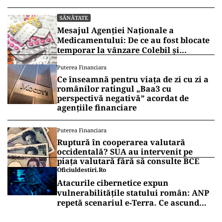
SĂNĂTATE
Mesajul Agenției Naționale a
Medicamentului: De ce au fost blocate
temporar la vânzare Colebil și
Panzcebil
Puterea Financiara
Ce înseamnă pentru viața de zi cu zi a
românilor ratingul „Baa3 cu
perspectivă negativă” acordat de
agențiile financiare
Puterea Financiara
Ruptură în cooperarea valutară
occidentală? SUA au intervenit pe
piața valutară fără să consulte BCE
Oficiuldestiri.ro
Atacurile cibernetice expun
vulnerabilitățile statului român: ANP
repetă scenariul e‑Terra. Ce ascund
comunicările oficiale și cine răspunde