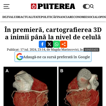
DEZVALUIRI
ACTUALITATE
POLITICĂ
FINANCIAR
ECONOMIE
SOCIAL
OPIN
În premieră, cartografierea 3D
a inimii până la nivel de celulă
Publicat: 17 iul. 2024, 23:14, de
Magda Marincovici
, în
SĂNĂTATE
Adaugă-ne ca sursă preferată în Google