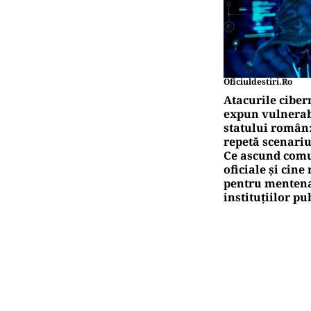
fie
HO
Hor
Tau
Pute
Ță
pr
Pute
Ca
co