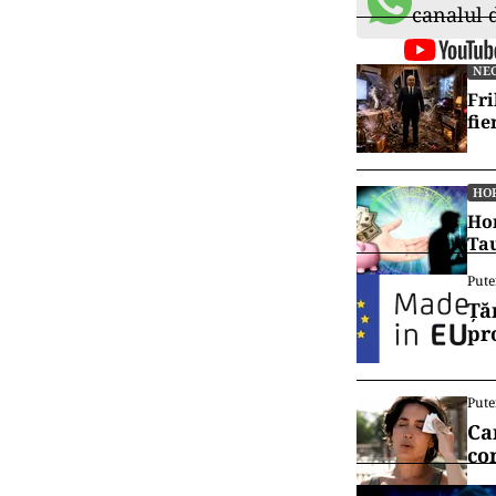
Vrei să f
canalul
NE
Fri