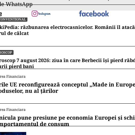
ii mereu la curent cu toate știrile? Urmărește Puterea
 de WhatsApp
CONVENTIONAL
kiPedia: răzbunarea electrocasnicelor. Românii îl atacă