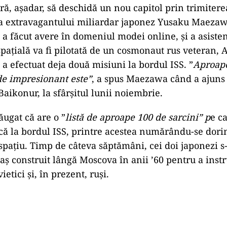
ă, aşadar, să deschidă un nou capitol prin trimitere
 a extravagantului miliardar japonez Yusaku Maezawa
e a făcut avere în domeniul modei online, şi a asisten
paţială va fi pilotată de un cosmonaut rus veteran,
 a efectuat deja două misiuni la bordul ISS. ”
Aproape
 de impresionant este”
, a spus Maezawa când a ajuns 
ikonur, la sfârşitul lunii noiembrie.
Play