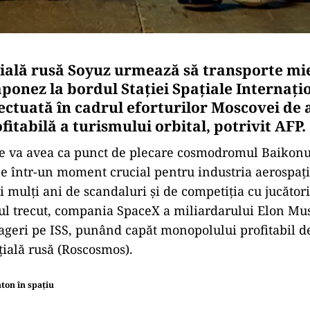
ială rusă Soyuz urmează să transporte mi
ponez la bordul Staţiei Spaţiale Internaţio
fectuată în cadrul eforturilor Moscovei de
fitabilă a turismului orbital, potrivit AFP.
re va avea ca punct de plecare cosmodromul Baikonu
e într-un moment crucial pentru industria aerospaţi
 mulţi ani de scandaluri şi de competiţia cu jucători
l trecut, compania SpaceX a miliardarului Elon Mus
ageri pe ISS, punând capăt monopolului profitabil de
ţială rusă (Roscosmos).
ton în spațiu