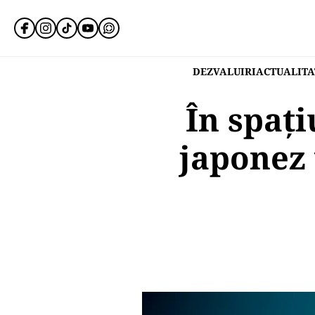
DEZVALUIRI
ACTUALITA
În spaț
japonez 