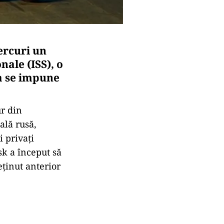
ercuri un
nale (ISS), o
 a se impune
r din
ală rusă,
i privaţi
k a început să
ţinut anterior