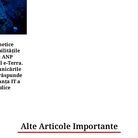
rul de călcat
ROSCOP
oscop 7 august 2026: ziua în care Berbecii își pierd răb
rii pierd bani
rea Financiara
rile UE reconfigurează conceptul „Made in Europe
oduselor, nu al țărilor
rea Financiara
nicula pune presiune pe economia Europei și sc
mportamentul de consum