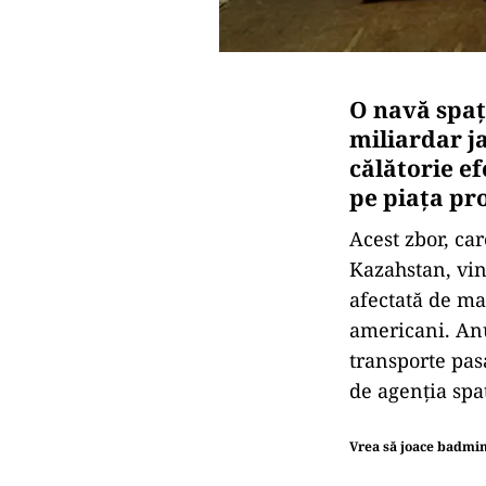
O navă spaţ
miliardar ja
călătorie e
pe piaţa pro
Acest zbor, ca
Kazahstan, vin
afectată de mai
americani. Anu
transporte pas
de agenţia spa
Vrea să joace badmin