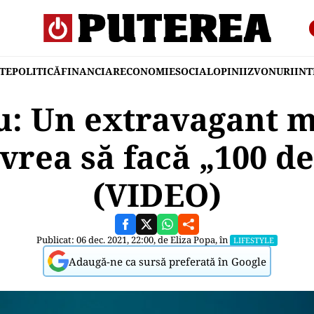
TE
POLITICĂ
FINANCIAR
ECONOMIE
SOCIAL
OPINII
ZVONURI
IN
iu: Un extravagant m
vrea să facă „100 de
(VIDEO)
Publicat: 06 dec. 2021, 22:00, de
Eliza Popa
, în
LIFESTYLE
Adaugă-ne ca sursă preferată în Google