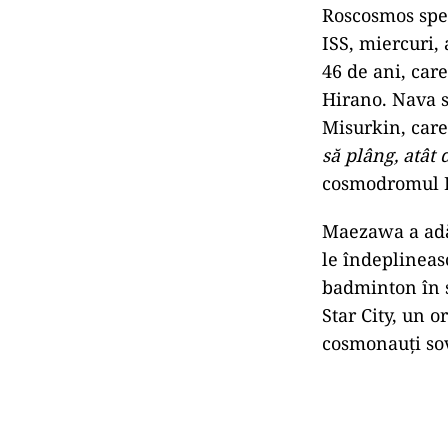
Roscosmos sper
ISS, miercuri,
46 de ani, car
Hirano. Nava s
Misurkin, care
să plâng, atât
cosmodromul Ba