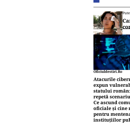
Pute
Ca
co
Oficiuldestiri.ro
Atacurile ciber
expun vulnerabi
statului român
repetă scenariu
Ce ascund comu
oficiale și cin
pentru mentena
instituțiilor pu