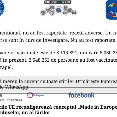
menţionat, nu au fost raportate reacţii adverse. Un 
rse sunt în curs de investigare. Nu au fost raportate
nelor vaccinate este de 8.115.891, din care 8.080.
 în prezent, 2.548.262 de persoane au fost vaccinate
 rapel.
ii mereu la curent cu toate știrile? Urmărește Puterea
 de WhatsApp
rea Financiara
rile UE reconfigurează conceptul „Made in Europe
oduselor, nu al țărilor