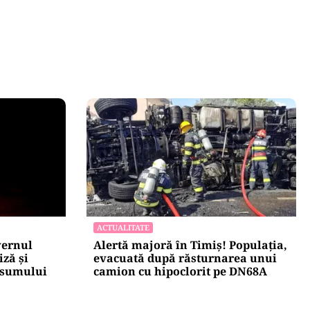
ACTUALITATE
vernul
Alertă majoră în Timiș! Populația,
iză și
evacuată după răsturnarea unui
nsumului
camion cu hipoclorit pe DN68A