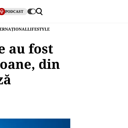
PODCAST
TERNAȚIONAL
LIFESTYLE
e au fost
soane, din
ză