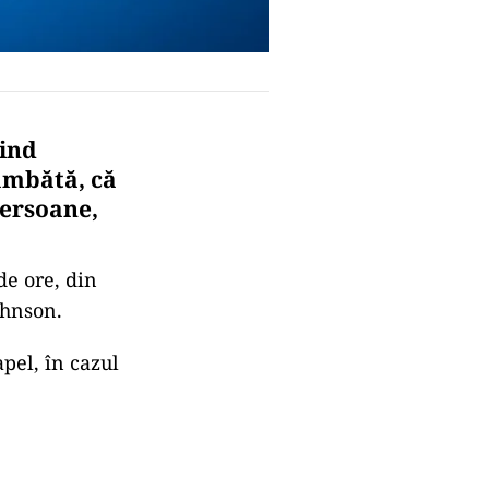
vind
âmbătă, că
persoane,
de ore, din
ohnson.
apel, în cazul