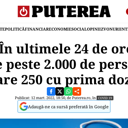
TE
POLITICĂ
FINANCIAR
ECONOMIE
SOCIAL
OPINII
ZVONURI
IN
n ultimele 24 de or
 peste 2.000 de per
are 250 cu prima do
Publicat: 12 mart. 2022, 18:50, de
Puterea.ro
, în
COVID 19
Adaugă-ne ca sursă preferată în Google