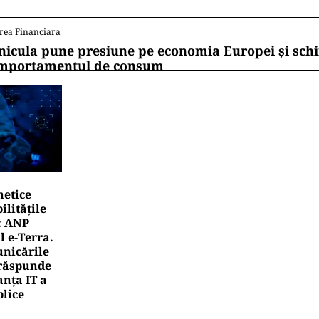
rea Financiara
nicula pune presiune pe economia Europei și sc
mportamentul de consum
netice
litățile
: ANP
l e‑Terra.
nicările
e răspunde
nța IT a
blice