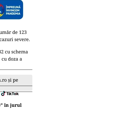
număr de 123
 cazuri severe.
282 cu schema
 cu doza a
.ro și pe
” în jurul