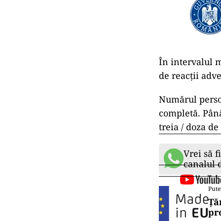
În intervalul 
de reacţii adve
Numărul persoa
completă. Până
treia / doza de
Vrei să f
canalul
Pute
Ță
pr