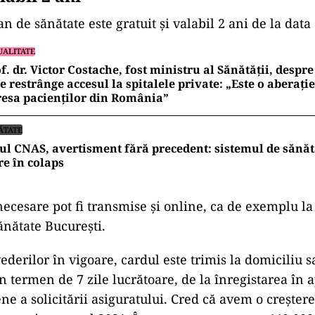
 de sănătate este gratuit și valabil 2 ani de la data 
UALITATE
f. dr. Victor Costache, fost ministru al Sănătății, desp
e restrânge accesul la spitalele private: „Este o aberație
esa pacienților din România”
ĂTATE
ul CNAS, avertisment fără precedent: sistemul de sănăt
re în colaps
cesare pot fi transmise și online, ca de exemplu la
ănătate București.
derilor în vigoare, cardul este trimis la domiciliu s
în termen de 7 zile lucrătoare, de la înregistarea în a
ne a solicitării asiguratului. Cred că avem o creşter