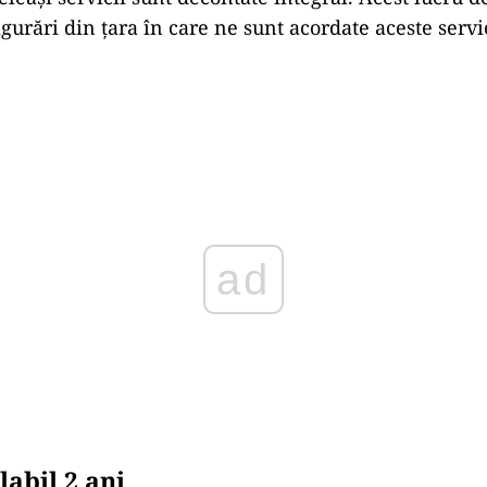
gurări din ţara în care ne sunt acordate aceste servi
Play
labil 2 ani