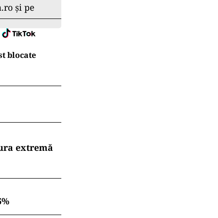
.ro și pe
t blocate
dura extremă
6%