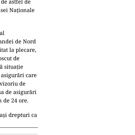
de astfel de
asei Naționale
al
landei de Nord
tat la plecare,
noscut de
ă situaţie
 asigurări care
ovizoriu de
sa de asigurări
n de 24 ore.
aşi drepturi ca