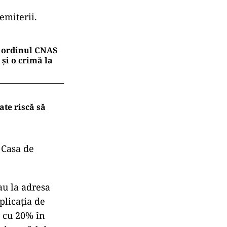
emiterii.
re ordinul CNAS
 și o crimă la
ate riscă să
 Casa de
au la adresa
plicaţia de
e cu 20% în