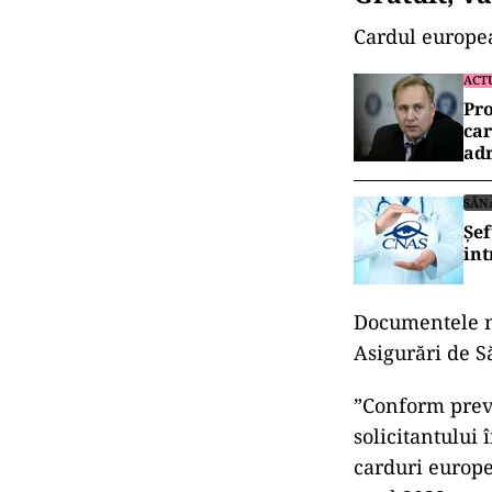
Cardul european
ACT
Pro
car
adr
SĂN
Șef
int
Documentele ne
Asigurări de S
”Conform preve
solicitantului 
carduri europe