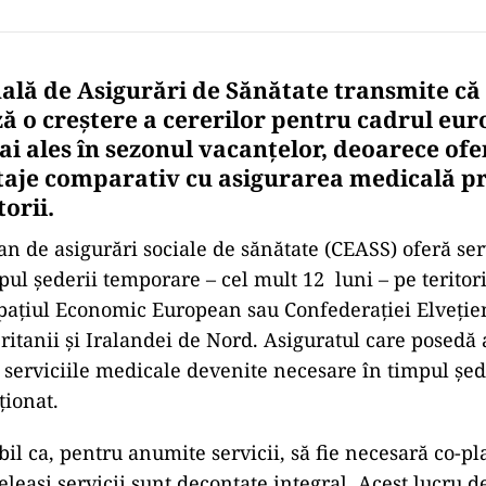
ală de Asigurări de Sănătate transmite că
ză o creștere a cererilor pentru cadrul eu
ai ales în sezonul vacanțelor, deoarece of
aje comparativ cu asigurarea medicală p
orii.
n de asigurări sociale de sănătate (CEASS) oferă ser
pul șederii temporare – cel mult 12 luni – pe teritori
ațiul Economic European sau Confederației Elveție
Britanii și Iralandei de Nord. Asiguratul care posedă 
 serviciile medicale devenite necesare în timpul șe
ționat.
bil ca, pentru anumite servicii, să fie necesară co-pl
leaşi servicii sunt decontate integral. Acest lucru 