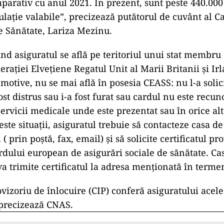
parativ cu anul 2021. În prezent, sunt peste 440.000 
culație valabile”, precizează putătorul de cuvânt al C
e Sănătate, Lariza Mezinu.
ând asiguratul se află pe teritoriul unui stat membru 
raţiei Elveţiene Regatul Unit al Marii Britanii și Ir
e motive, nu se mai află în posesia CEASS: nu l-a solici
fost distrus sau i-a fost furat sau cardul nu este recu
ervicii medicale unde este prezentat sau în orice alt
este situații, asiguratul trebuie să contacteze casa de
 ( prin poştă, fax, email) şi să solicite certificatul pr
ardului european de asigurări sociale de sănătate. Ca
va trimite certificatul la adresa menţionată în terme
ovizoriu de înlocuire (CIP) conferă asiguratului acele
 precizează CNAS.