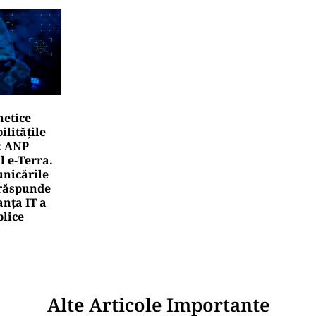
netice
litățile
: ANP
l e‑Terra.
nicările
e răspunde
nța IT a
blice
Alte Articole Importante