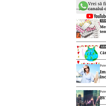
Vrei să f
canalul
SĂ
Mes
tem
SĂ
Cât
Pute
Im
în
Pute
BV