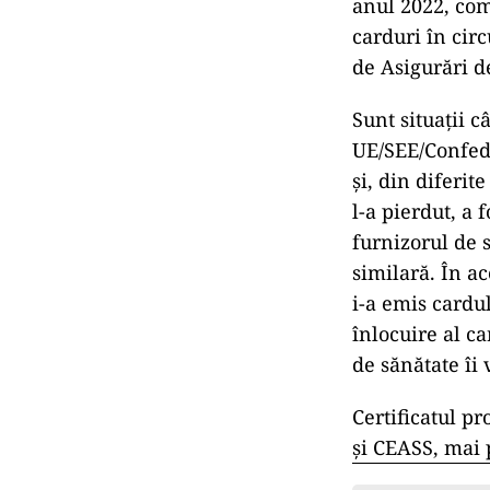
anul 2022, com
carduri în cir
de Asigurări d
Sunt situații c
UE/SEE/Confede
şi, din diferit
l-a pierdut, a 
furnizorul de s
similară. În ac
i-a emis cardul
înlocuire al c
de sănătate îi 
Certificatul pr
şi CEASS, mai