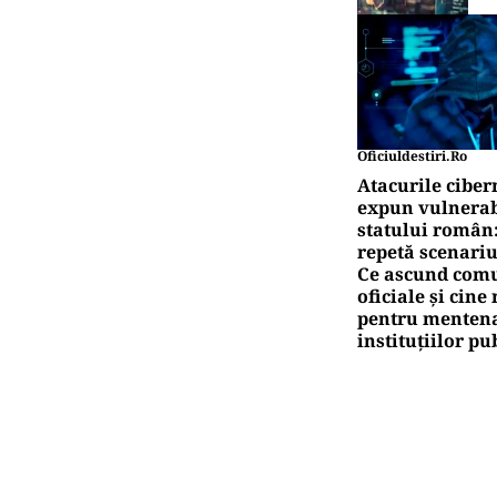
Oficiuldestiri.ro
Atacurile ciber
expun vulnerabi
statului român
repetă scenariu
Ce ascund comu
oficiale și cin
pentru mentena
instituțiilor pu