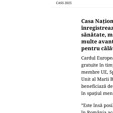
CASS 2025
Casa Națion
înregistrea
sănătate, m
multe avant
pentru călăt
Cardul Europea
gratuite în tim
membre UE, Sp
Unit al Marii 
beneficiază de
în spațiul men
”Este însă posi
în România ace