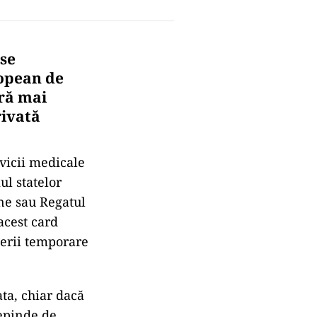
 se
ropean de
eră mai
rivată
vicii medicale
ul statelor
ne sau Regatul
acest card
derii temporare
ata, chiar dacă
depinde de