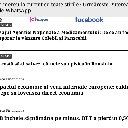
ii mereu la curent cu toate știrile? Urmărește Puterea
 de WhatsApp
NĂTATE
ajul Agenției Naționale a Medicamentului: De ce au fos
porar la vânzare Colebil și Panzcebil
NĂTATE
 costă să-ți salvezi câinele sau pisica în România
rea Financiara
pactul economic al verii infernale europene: căl
cepe să lovească direct economia
rea Financiara
B încheie săptămâna pe minus. BET a pierdut 0,5