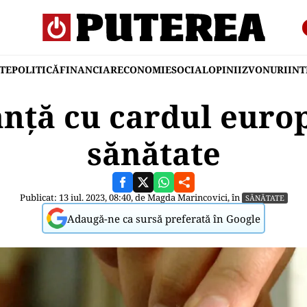
TE
POLITICĂ
FINANCIAR
ECONOMIE
SOCIAL
OPINII
ZVONURI
IN
anță cu cardul euro
sănătate
Publicat: 13 iul. 2023, 08:40, de
Magda Marincovici
, în
SĂNĂTATE
Adaugă-ne ca sursă preferată în Google