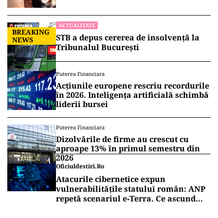
lăsate la soare
ACTUALITATE
BREAKING
STB a depus cererea de insolvență la
NEWS
Tribunalul București
Puterea Financiara
Acțiunile europene rescriu recordurile
în 2026. Inteligența artificială schimbă
liderii bursei
Puterea Financiara
Dizolvările de firme au crescut cu
aproape 13% în primul semestru din
2026
Oficiuldestiri.ro
Atacurile cibernetice expun
vulnerabilitățile statului român: ANP
repetă scenariul e‑Terra. Ce ascund
comunicările oficiale și cine răspunde