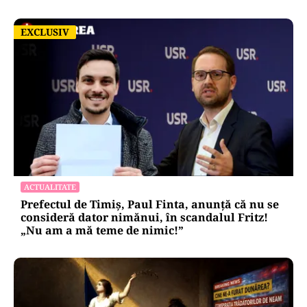
EXCLUSIV
EXCLUSIV
ACTUALITATE
Prefectul de Timiș, Paul Finta, anunță că nu se
consideră dator nimănui, în scandalul Fritz!
„Nu am a mă teme de nimic!”