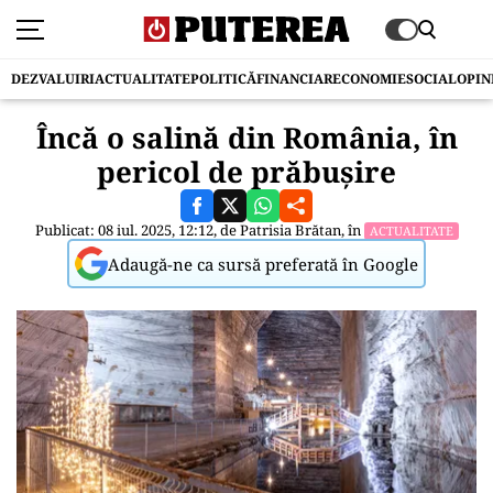
DEZVALUIRI
ACTUALITATE
POLITICĂ
FINANCIAR
ECONOMIE
SOCIAL
OPIN
Încă o salină din România, în
pericol de prăbușire
Publicat: 08 iul. 2025, 12:12, de
Patrisia Brătan
, în
ACTUALITATE
Adaugă-ne ca sursă preferată în Google