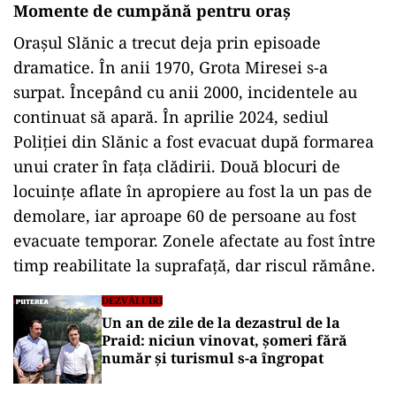
Momente de cumpănă pentru oraș
Orașul Slănic a trecut deja prin episoade
dramatice. În anii 1970, Grota Miresei s-a
surpat. Începând cu anii 2000, incidentele au
continuat să apară. În aprilie 2024, sediul
Poliției din Slănic a fost evacuat după formarea
unui crater în fața clădirii. Două blocuri de
locuințe aflate în apropiere au fost la un pas de
demolare, iar aproape 60 de persoane au fost
evacuate temporar. Zonele afectate au fost între
timp reabilitate la suprafață, dar riscul rămâne.
DEZVĂLUIRI
Un an de zile de la dezastrul de la
Praid: niciun vinovat, șomeri fără
număr și turismul s-a îngropat